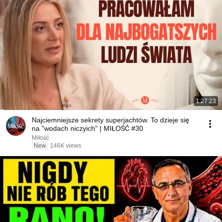
1:27:23
Najciemniejsze sekrety superjachtów. To dzieje się
na "wodach niczyich" | MIŁOŚĆ #30
Miłość
New
146K views