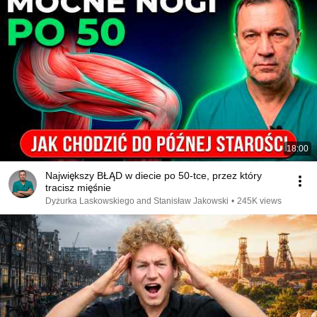
18:00
Największy BŁĄD w diecie po 50-tce, przez który
tracisz mięśnie
Dyżurka Laskowskiego and Stanisław Jakowski
•
245K views