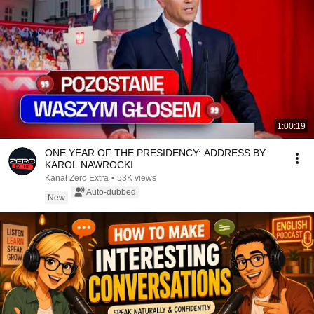
1:00:19
ONE YEAR OF THE PRESIDENCY: ADDRESS BY
KAROL NAWROCKI
Kanał Zero Extra
•
53K views
Auto-dubbed
New