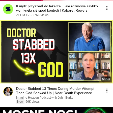
Ksiądz przyszedł do lekarza… ale rozmowa szybko
wymknęła się spod kontroli I Kabaret Rewers
ZOOM TV
•
276K views
58:04
Doctor Stabbed 13 Times During Murder Attempt -
Then God Showed Up | Near Death Experience
Imagine Heaven Podcast with John Burke
New
56K views