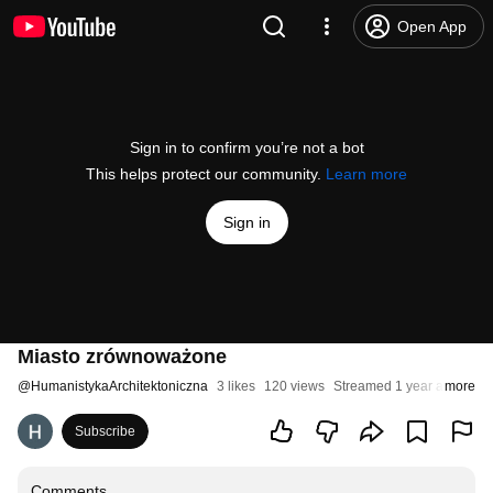
Open App
Sign in to confirm you’re not a bot
This helps protect our community.
Learn more
Sign in
Miasto zrównoważone
@
HumanistykaArchitektoniczna
3 likes
120 views
Streamed 1 year ago
more
Subscribe
Comments