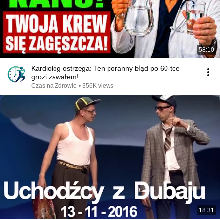
58:10
Kardiolog ostrzega: Ten poranny błąd po 60-tce
grozi zawałem!
Czas na Zdrowie
•
356K views
18:31