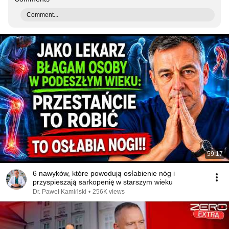
Comment...
59:17
6 nawyków, które powodują osłabienie nóg i
przyspieszają sarkopenię w starszym wieku
Dr. Paweł Kamiński
•
256K views