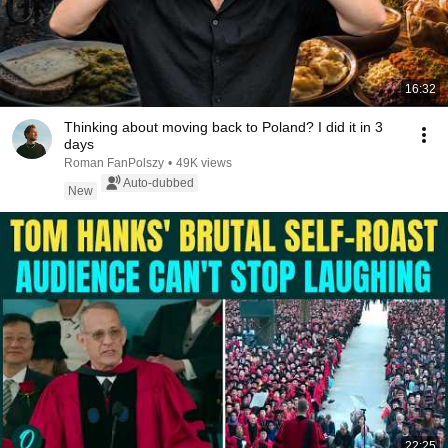
16:32
Thinking about moving back to Poland? I did it in 3
days
Roman FanPolszy
•
49K views
Auto-dubbed
New
22:25