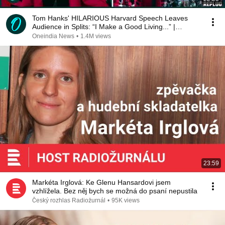
Tom Hanks' HILARIOUS Harvard Speech Leaves
Audience in Splits: “I Make a Good Living...” |
REPLUG
Oneindia News
•
1.4M views
23:59
Markéta Irglová: Ke Glenu Hansardovi jsem
vzhlížela. Bez něj bych se možná do psaní nepustila
Český rozhlas Radiožurnál
•
95K views