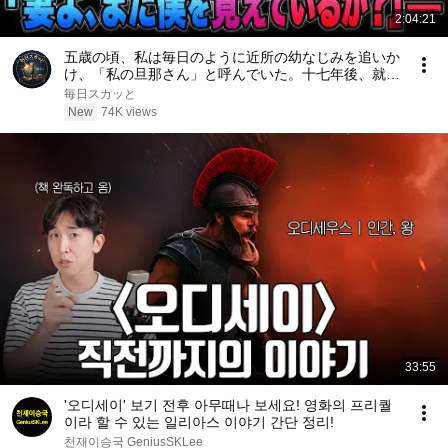
2:04:21
五歳の頃、私は毎日のように近所の幼なじみを追いか
け、「私の旦那さん」と呼んでいた。十七年後、就職
面接で社長室へ入ると、彼は私を見て微笑んだ。「妻
毎日スカッと
よ、まだ僕を覚えているか？」――
New
74K views
33:55
'오디세이' 보기 전후 아무때나 보세요! 영화의 프리퀄
이라 할 수 있는 일리아스 이야기 간단 정리!
천재이승국 GeniusSKLee