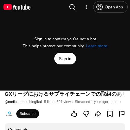
Open App
Sign in to confirm you’re not a bot
This helps protect our community.
Learn more
Sign in
GXリーグにおけるサプライチェーンでの取組のあり
@
metichannelshingikai
5 likes
601 views
Streamed 1 year ago
more
Subscribe
Comments