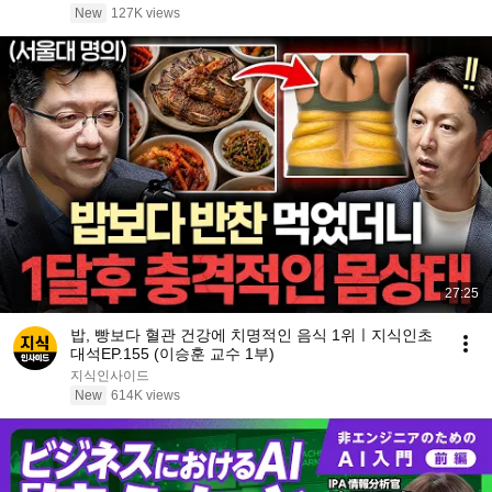
New
127K views
27:25
밥, 빵보다 혈관 건강에 치명적인 음식 1위ㅣ지식인초
대석EP.155 (이승훈 교수 1부)
지식인사이드
New
614K views