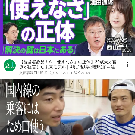
30:10
【経営者必見！AI「使えなさ」の正体】29歳天才官
僚が提言した未来モデル｜AIに“現場の暗黙知”を注入
せよ｜「データを集めるだけ」の時代は終わり｜これ
文藝春秋PLUS 公式チャンネル
•
24K views
からは「分散型」【津田通隆×西山圭太】