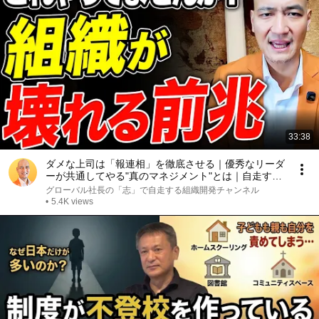
33:38
ダメな上司は「報連相」を徹底させる｜優秀なリーダ
ーが共通してやる"真のマネジメント"とは｜自走する
組織のつくり方【組織開発/マネジメント/リーダーシ
グローバル社長の「志」で自走する組織開発チャンネル
ップ/管理職/チームビルディング】
•
5.4K views