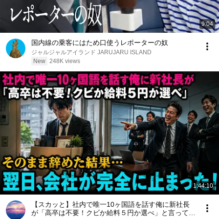
9:04
国内線の乗客にはため口使うレポーターの奴
ジャルジャルアイランド JARUJARU ISLAND
New
248K views
1:44:10
【スカッと】社内で唯一10ヶ国語を話す俺に新社長
が「高卒は不要！クビか給料５円か選べ」と言ってき