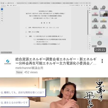
2:05:21
総合資源エネルギー調査会省エネルギー・新エネルギ
ー分科会再生可能エネルギー主力電源化小委員会／電
力・ガス事業分科会次世代電力・ガス事業基盤構築小
metichannel審議会用
委員会次世代電力系統WG第12回
New
452 views