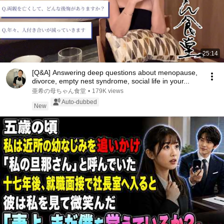
25:14
[Q&A] Answering deep questions about menopause,
divorce, empty nest syndrome, social life in your...
亜希の母ちゃん食堂
•
179K views
Auto-dubbed
New