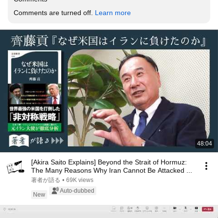
Comments are turned off. 
Learn more
48:04
[Akira Saito Explains] Beyond the Strait of Hormuz:
The Many Reasons Why Iran Cannot Be Attacked ...
著者が語る
•
69K views
Auto-dubbed
New