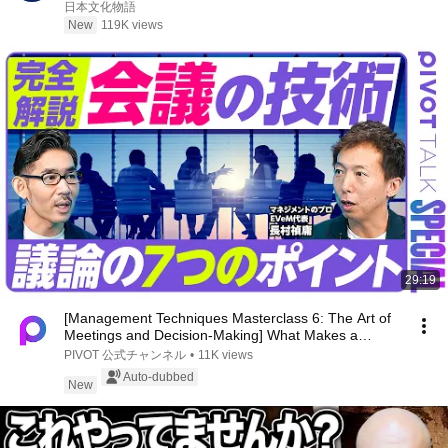
た。そのまま辞めた結果
日本文化物語
New
119K views
29:19
[Management Techniques Masterclass 6: The Art of
Meetings and Decision-Making] What Makes a
Meeti...
PIVOT 公式チャンネル
•
11K views
Auto-dubbed
New