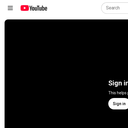
Sign i
This helps
Sign in