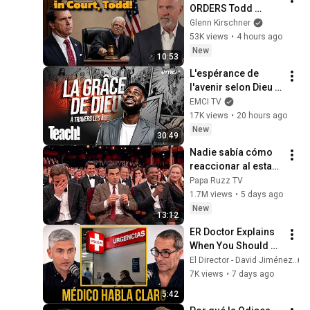
ORDERS Todd 
Blanche into Court 
Glenn Kirschner
to Explain his 
53K views
•
4 hours ago
Failure to Comply 
New
10:53
with Court Orders!
L'espérance de 
l'avenir selon Dieu - 
Teach! - Athoms 
EMCI TV
Mbuma
17K views
•
20 hours ago
New
30:49
Nadie sabía cómo 
reaccionar al estar 
cerca de Rowan 
Papa Ruzz TV
Atkinson
1.7M views
•
5 days ago
New
13:12
ER Doctor Explains 
When You Should 
Go to the Hospital 
El Director - David Jiménez
and When It's Not 
7K views
•
7 days ago
Necessary
5:42