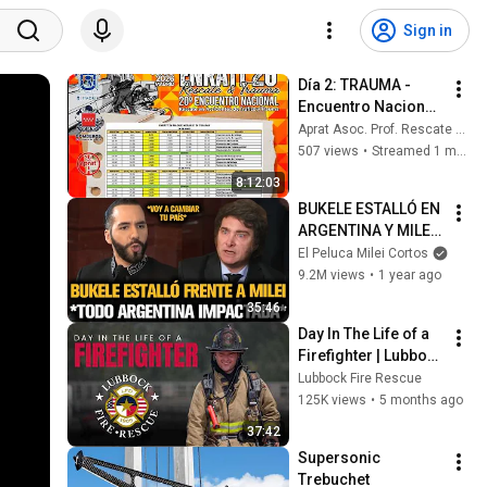
Sign in
Día 2: TRAUMA - 
Encuentro Nacional 
de Rescate en 
Aprat Asoc. Prof. Rescate Accidentes de Tráfico
Accidentes de 
507 views
•
Streamed 1 month ago
Tráfico y Trauma 
8:12:03
2026 APRAT - 
BUKELE ESTALLÓ EN 
Madrid
ARGENTINA Y MILEI 
QUEDÓ IMPACTADO
El Peluca Milei Cortos
9.2M views
•
1 year ago
35:46
Day In The Life of a 
Firefighter | Lubbock 
Fire Rescue (Station 
Lubbock Fire Rescue
No. 8)
125K views
•
5 months ago
37:42
Supersonic 
Trebuchet