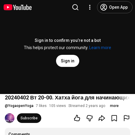
Open App
Sign in to confirm you’re not a bot
This helps protect our community.
Learn more
Sign in
20240402 Вт 20-00. Хатха йога для начинающих. 
@
YogaopenYoga
7 likes
105 views
Streamed 2 years ago
more
Subscribe
Comments