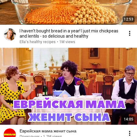
12:53
I haven't bought bread in a year! I just mix chickpeas
and lentils - so delicious and healthy
Ella's healthy recipes
•
1M views
14:05
Еврейская мама женит сына
Прикольчик
•
1.7M views