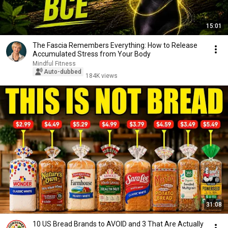
15:01
The Fascia Remembers Everything: How to Release
Accumulated Stress from Your Body
Mindful Fitness
Auto-dubbed
184K views
31:08
10 US Bread Brands to AVOID and 3 That Are Actually