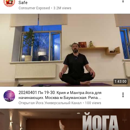
Safe
Consumer Exposed
•
3.2M views
1:43:00
20240401 Пн 19-30. Крия и Мантра йога для
начинающих. Москва м.Бауманская. Рипа.
Открытая йога.
Открытая Йога Универсальный Канал
•
100 views