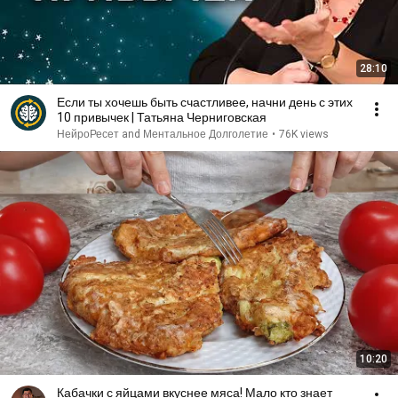
28:10
Если ты хочешь быть счастливее, начни день с этих
10 привычек | Татьяна Черниговская
НейроРесет and Ментальное Долголетие
•
76K views
10:20
Кабачки с яйцами вкуснее мяса! Мало кто знает