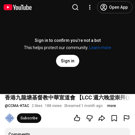
Open App
Sign in to confirm you’re not a bot
This helps protect our community.
Learn more
Sign in
香港九龍塘基督教中華宣道會 【LCC 週六晚堂崇拜(網上直播)
@
CCMA-KTAC
2 likes
188 views
Streamed 1 month ago
more
Subscribe
Comments