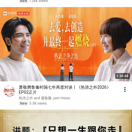
New
126K views
1:36:48
萧敬腾鲁豫时隔七年再度对谈丨《热浪之外2026》
EP02正片
热浪之外 and 蕭敬騰 Jam Hsiao
New
5.5K views