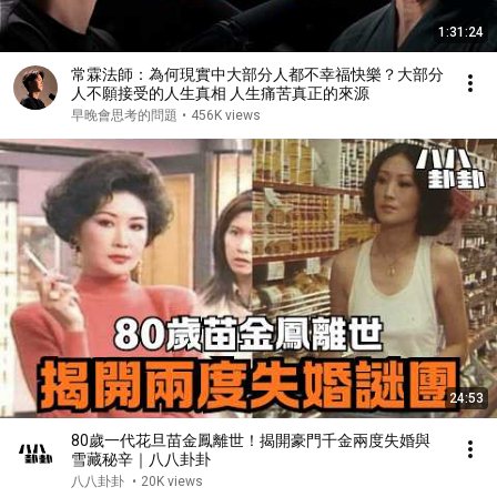
1:31:24
常霖法師：為何現實中大部分人都不幸福快樂？大部分
人不願接受的人生真相 人生痛苦真正的來源
早晚會思考的問題
•
456K views
24:53
80歲一代花旦苗金鳳離世！揭開豪門千金兩度失婚與
雪藏秘辛｜八八卦卦
八八卦卦
•
20K views