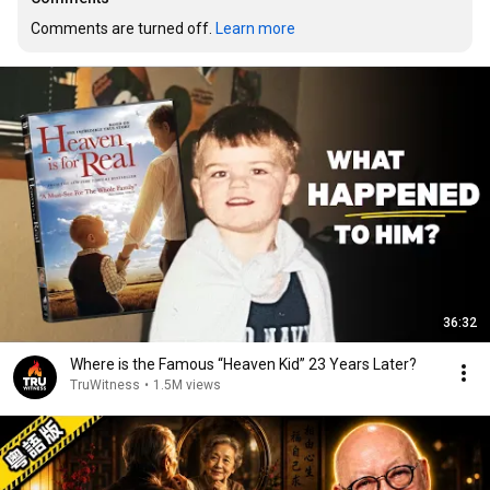
Comments are turned off. 
Learn more
36:32
Where is the Famous “Heaven Kid” 23 Years Later?
TruWitness
•
1.5M views