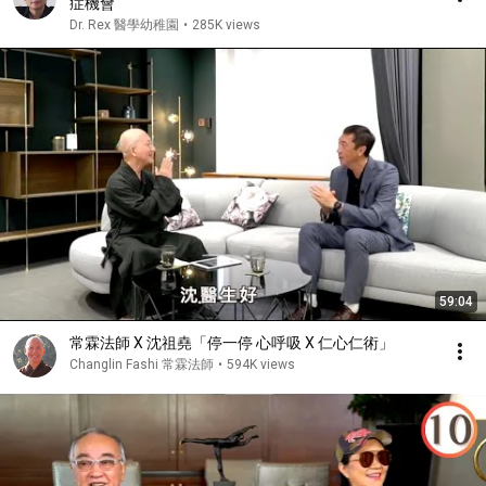
症機會
Dr. Rex 醫學幼稚園
•
285K views
59:04
常霖法師 X 沈祖堯「停一停 心呼吸 X 仁心仁術」
Changlin Fashi 常霖法師
•
594K views