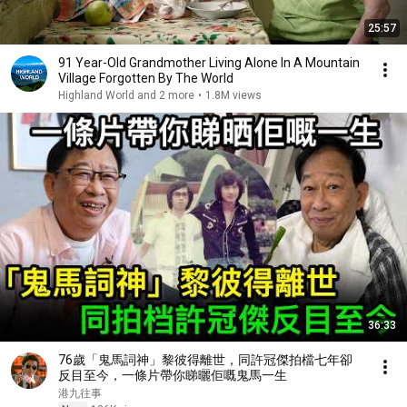
25:57
91 Year-Old Grandmother Living Alone In A Mountain
Village Forgotten By The World
Highland World and 2 more
•
1.8M views
36:33
76歲「鬼馬詞神」黎彼得離世，同許冠傑拍檔七年卻
反目至今，一條片帶你睇曬佢嘅鬼馬一生
港九往事