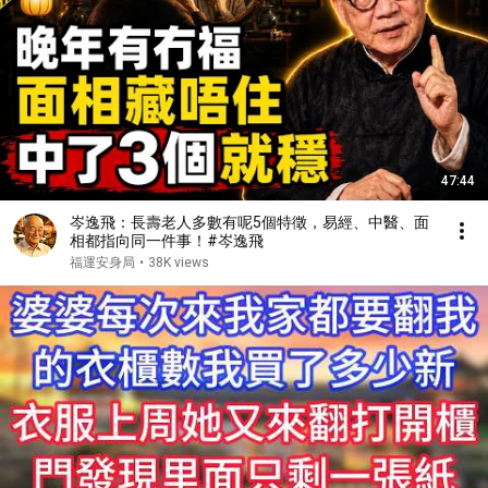
47:44
岑逸飛：長壽老人多數有呢5個特徵，易經、中醫、面
相都指向同一件事！#岑逸飛
福運安身局
•
38K views