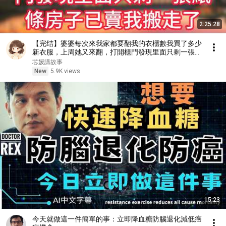
2:25:28
【完结】婆婆每次來我家都要翻我的衣櫃數我買了多少
新衣服，上周她又來翻，打開櫃門發現里面只剩一張紙
條：房子已賣，我搬走了
芯媛講故事
New
5.9K views
15:23
今天就做這一件簡單的事：立即降血糖防腦退化減低癌