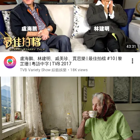
43:31
盧海鵬、林建明、戚美珍、賈思樂 | 最佳拍檔 #10 | 黎
芷珊 | 粵語中字 | TVB 2017
TVB Variety Show 綜藝娛樂
•
18K views