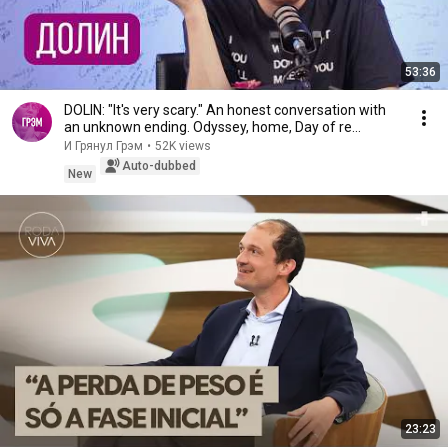
53:36
DOLIN: "It's very scary." An honest conversation with
an unknown ending. Odyssey, home, Day of re...
И Грянул Грэм
•
52K views
Auto-dubbed
New
23:23