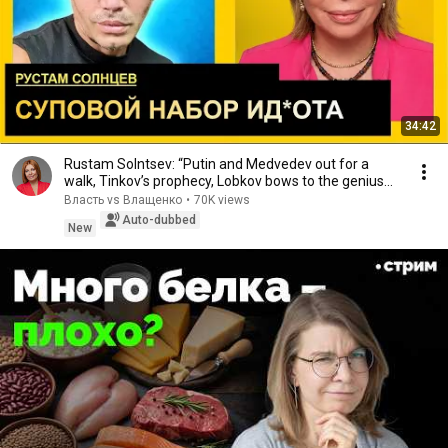
34:42
Rustam Solntsev: “Putin and Medvedev out for a
walk, Tinkov’s prophecy, Lobkov bows to the genius...
Власть vs Влащенко
•
70K views
Auto-dubbed
New