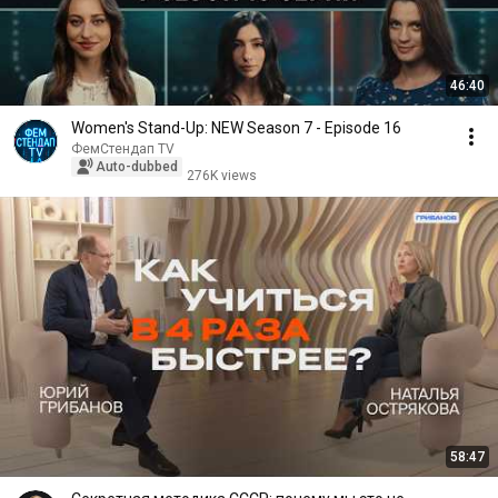
46:40
Women's Stand-Up: NEW Season 7 - Episode 16
ФемСтендап TV
Auto-dubbed
276K views
58:47