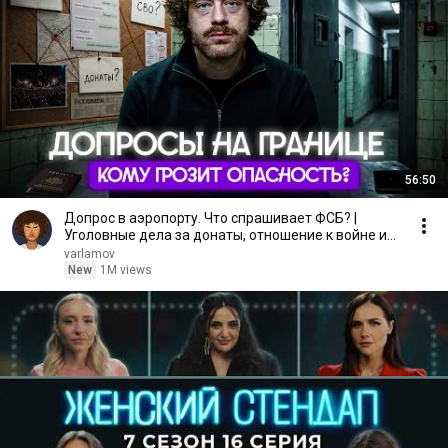
56:50
Допрос в аэропорту. Что спрашивает ФСБ? |
Уголовные дела за донаты, отношение к войне и
Навальному
varlamov
New
1M views