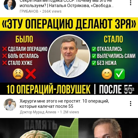
Секретная методика СССР: почему мы это не
используем? | Наталья Острякова, «Свобода
слова»
ГРИБАНОВ
•
266K views
47:12
Хирурги мне этого не простят. 10 операций,
которые калечат после 55
Доктор Мурад Алиев
•
1.2M views