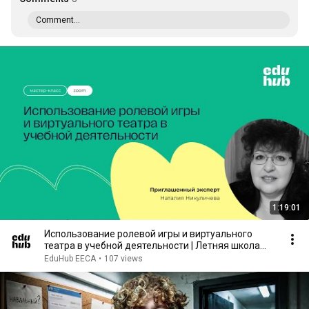
Comment...
1:19:01
Использование ролевой игры и виртуального
театра в учебной деятельности | Летняя школа
EduHub
EduHub EECA
•
107 views