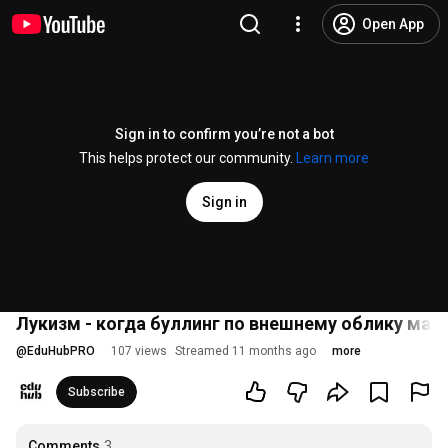
Open App
Sign in to confirm you’re not a bot
This helps protect our community.
Learn more
Sign in
Лукизм - когда буллинг по внешнему облику мас
@
EduHubPRO
107 views
Streamed 11 months ago
more
Subscribe
Comments
3