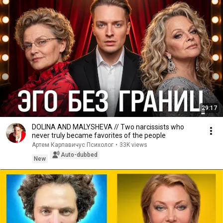
29:17
DOLINA AND MALYSHEVA // Two narcissists who
never truly became favorites of the people
Артем Карпавичус Психолог
•
33K views
Auto-dubbed
New