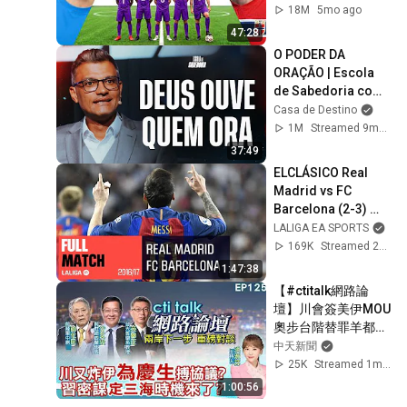
18M
5mo ago
47:28
O PODER DA 
ORAÇÃO | Escola 
de Sabedoria com 
Tiago Brunet
Casa de Destino
1M
Streamed 9mo ago
37:49
ELCLÁSICO Real 
Madrid vs FC 
Barcelona (2-3) 
2016/2017 FULL 
LALIGA EA SPORTS
MATCH
169K
Streamed 2y ago
1:47:38
【#ctitalk網路論
壇】川會簽美伊MOU 
奧步台階替罪羊都找
好了?習近平布最強
中天新聞
同盟 破島鏈起手式開
25K
Streamed 1mo ago
始?ep125@中天電
1:00:56
視CtiTv  