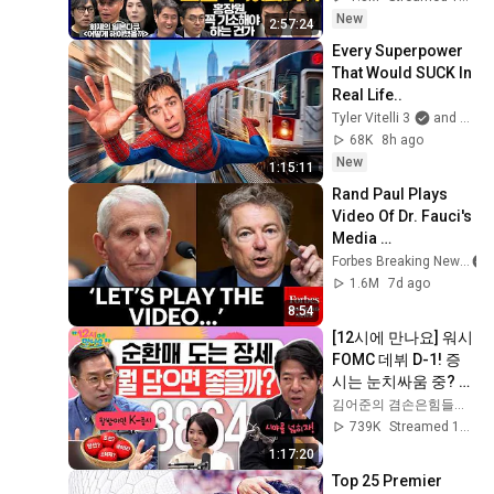
호, 이광수X한문도X
New
2:57:24
남기업, 영화공장]
Every Superpower 
That Would SUCK In 
Real Life..
Tyler Vitelli 3
and 2 more
68K
8h ago
New
1:15:11
Rand Paul Plays 
Video Of Dr. Fauci's 
Media 
Appearances 
Forbes Breaking News
During The 
1.6M
7d ago
Coronavirus 
8:54
Pandemic
[12시에 만나요] 워시 
FOMC 데뷔 D-1! 증
시는 눈치싸움 중? 국
제 유가 하락에도 잔
김어준의 겸손은힘들다 뉴스공장
잔한 증시! 왜 그럴
739K
Streamed 1mo ago
까?ㅣ2026년 6월 17
1:17:20
일 수요일
Top 25 Premier 