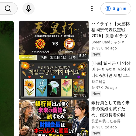
Sign in
ハイライト【天皇杯
福岡県代表決定戦 
2026】決勝 ギラヴ
ァンツ北九州 vs 福
Green Cardチャンネル (株式会社グリーンカード)
岡大学  　2026年度 
38K
3d ago
第30回 福岡県サッ
New
5:30
カー選手権大会
[타로] 🚨지금 이 영상
이 뜬 이유❗️ 이 영상이 
나타났다면 제발 그
냥 넘기지 마세요⚠️ 
타로혜윰
(feat.이 메시지 무시
97K
2d ago
하지 마세요🧿절대 
New
2:11:08
우연이 아닙니다🚫금
銀行員として働く未
전•일•학업•관계까지 
来の義娘を試すた
몽땅💥)
め、億万長者の財閥
会長はホームレスの
貧乏を装った会長
ような格好に身をや
98K
2d ago
つし、銀行へ向かっ
New
1:50:56