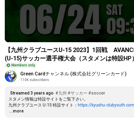
【九州クラブユースU-15 2023】1回戦 AVAN
(U-15)サッカー選手権大会（スタメンは特設HP
Members only
Green Cardチャンネル (株式会社グリーンカード)
110K subscribers
Streamed 3 years ago
#九州
#サッカー
#soccer
スタメン情報は特設サイトをご覧下さい。

九州クラブユース U-15 特設サイト：
https://kyushu-clubyouth.co
…
...more