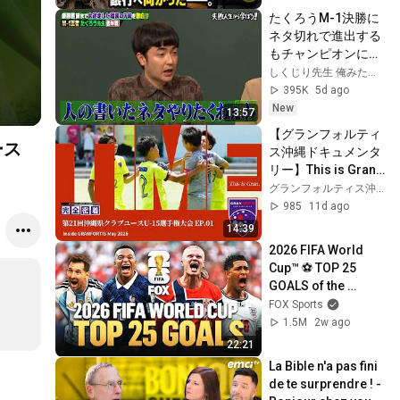
た――。
たくろうM-1決勝に
ネタ切れで進出する
もチャンピオンに！
優勝するまでの地獄
しくじり先生 俺みたいになるな!!【公式】
の7年を告白!
395K
5d ago
New
13:57
【グランフォルティ
ース
ス沖縄ドキュメンタ
リー】This is Gran | 
EP01「TIME」OFA
グランフォルティス沖縄 公式YouTubeチャンネル
第21回沖縄県クラブ
985
11d ago
ユースU-15サッカー
14:39
選手権大会― 準決
2026 FIFA World 
勝、そして決勝へ ―
Cup™ ⚽ TOP 25 
GOALS of the 
Tournament
FOX Sports
1.5M
2w ago
22:21
La Bible n'a pas fini 
de te surprendre ! - 