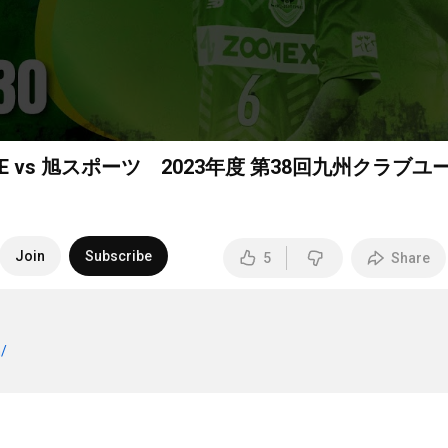
CE vs 旭スポーツ 2023年度 第38回九州クラブユ
）
Join
Subscribe
5
Share
m/