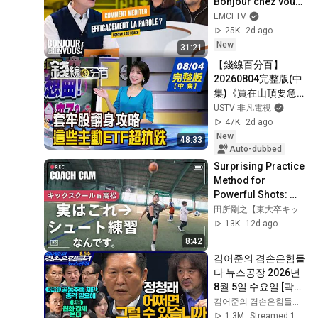
Bonjour chez vous ! 
- Philippe Bak
EMCI TV
25K
2d ago
New
31:21
【錢線百分百】
20260804完整版(中
集)《買在山頂要急
賣嗎?套牢股翻身攻
USTV 非凡電視
略! 跌深股要V轉了
47K
2d ago
嗎? 揭!熱門股買賣攻
New
48:33
略》│非凡財經新聞│
Auto-dubbed
Surprising Practice 
Method for 
Powerful Shots: 
Faster Leg Swing 
田所剛之【東大卒キックコーチ】
with Knee Kicks 
13K
12d ago
[Coach's POV]
8:42
김어준의 겸손은힘들
다 뉴스공장 2026년 
8월 5일 수요일 [곽상
준, 정청래, 홍사훈X
김어준의 겸손은힘들다 뉴스공장
주진우X오혁진X손병
1.3M
Streamed 1d ago