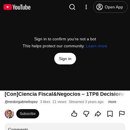
Open App
Sign in to confirm you’re not a bot
This helps protect our community.
Learn more
Sign in
[Con]Ciencia Fiscal&Negocios – 1TP8 Decisiones e
@
nestorgabriellopez
3 likes
21 views
Streamed 3 years ago
more
Subscribe
Comments