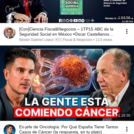
1:04:56
[Con]Ciencia Fiscal&Negocios – 1TP15 ABC de la
Seguridad Social en México •Óscar Castellanos
Varela
Néstor Gabriel López 🇲🇽 Fiscal & Negocios
•
113 views
1:18:30
Ex-jefe de Oncología: Por Qué España Tiene Tantos
Casos de Cáncer (la respuesta, en tu plato)