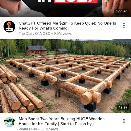
2:00:50
ChatGPT Offered Me $2m To Keep Quiet: No One Is
Ready For What's Coming!
The Diary Of A CEO
•
9.9M views
43:37
Man Spent Two Years Building HUGE Wooden
House for his Family | Start to Finish by
@bjornbrenton
World Build
•
3.6M views