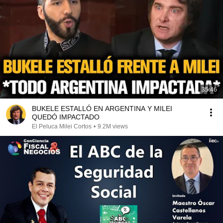
35:46
BUKELE ESTALLÓ EN ARGENTINA Y MILEI
QUEDÓ IMPACTADO
El Peluca Milei Cortos
•
9.2M views