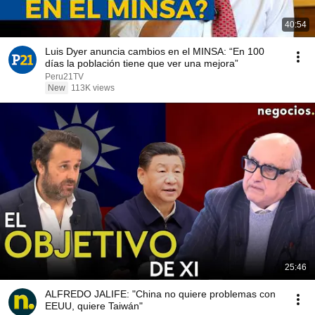
40:54
Luis Dyer anuncia cambios en el MINSA: “En 100
días la población tiene que ver una mejora”
Peru21TV
New
113K views
25:46
ALFREDO JALIFE: "China no quiere problemas con
EEUU, quiere Taiwán"