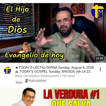
26:44
🔥TODAY'S LECTIO DIVINA Sunday, August 9, 2026
🙏 TODAY'S GOSPEL Sunday, 8/9/2026 (Mt 14:22-
33)
María con nosotros Predicaciones
•
76K views
Auto-dubbed
New