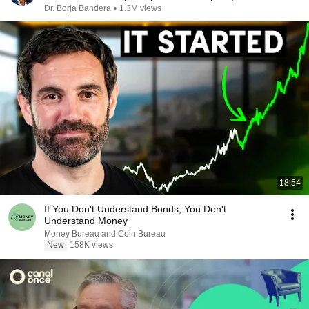
Dr. Borja Bandera
•
1.3M views
18:54
If You Don't Understand Bonds, You Don't
Understand Money
Money Bureau and Coin Bureau
New
158K views