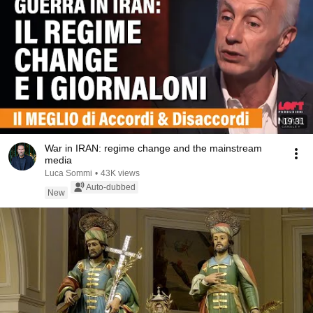
19:31
War in IRAN: regime change and the mainstream
media
Luca Sommi
•
43K views
Auto-dubbed
New