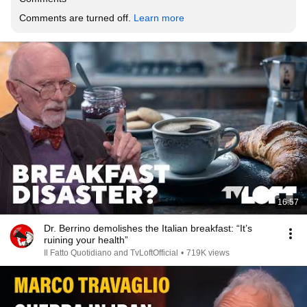
Comments are turned off. 
Learn more
16:57
Dr. Berrino demolishes the Italian breakfast: “It’s
ruining your health”
Il Fatto Quotidiano and TvLoftOfficial
•
719K views