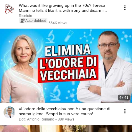
What was it like growing up in the 70s? Teresa
Mannino tells it like it is with irony and disarmi...
Risoluto
Auto-dubbed
564K views
47:41
«L'odore della vecchiaia» non è una questione di
scarsa igiene. Scopri la sua vera causa!
Dott. Antonio Romano
•
88K views