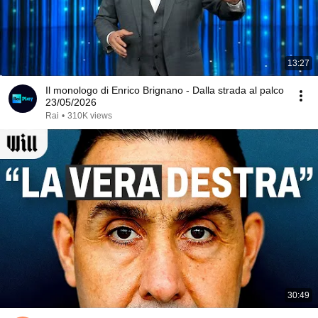
13:27
Il monologo di Enrico Brignano - Dalla strada al palco
23/05/2026
Rai
•
310K views
30:49