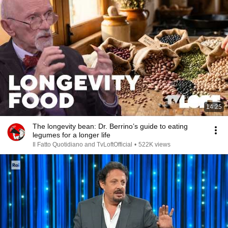
14:25
The longevity bean: Dr. Berrino’s guide to eating
legumes for a longer life
Il Fatto Quotidiano and TvLoftOfficial
•
522K views