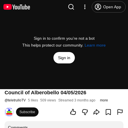
Open App
Sign in to confirm you’re not a bot
This helps protect our community.
Learn more
Sign in
Council of Alberobello 04/05/2026
@
teletrulloTV
5 likes
509 views
Streamed 3 months ago
more
Subscribe
Comments