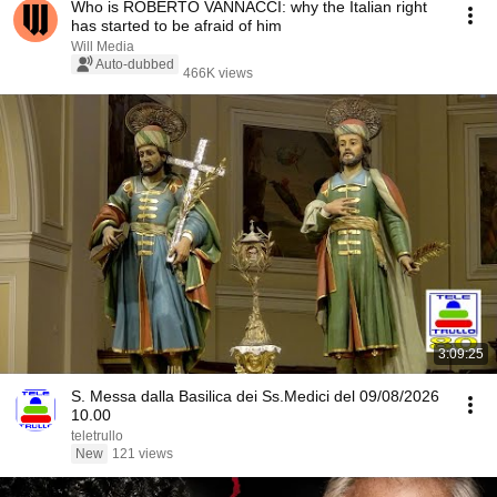
Who is ROBERTO VANNACCI: why the Italian right
has started to be afraid of him
Will Media
Auto-dubbed
466K views
3:09:25
S. Messa dalla Basilica dei Ss.Medici del 09/08/2026
10.00
teletrullo
New
121 views