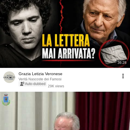
36:28
Grazia Letizia Veronese
Verità Nascoste dei Famosi
Auto-dubbed
29K views