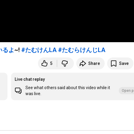
いるよ
~!
#たむけんLA
#たむらけんじLA
5
Share
Save
Live chat replay
See what others said about this video while it
Open p
was live.