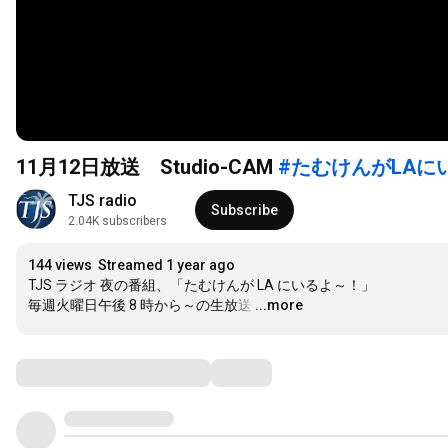
11月12日放送 Studio-CAM
#たむけんがLAに
TJS radio
Subscribe
2.04K subscribers
144 views
Streamed 1 year ago
TJS ラジオ 夜の番組、「たむけんが LA にいるよ～！」

毎週火曜日午後 8 時から～の生放送
…
...more
Comments