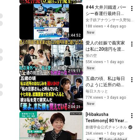
構想に浮上した「第4
#44 大井川鐵道 パー
の選択肢」とは？
シー春運行最終日レ
【今野忍×山本期日
ポ③🚂&スパドラ伊藤
女子鉄アナウンサー久野知美のラジオ車庫& Fans'「Train Cafe」生配信限定アカウント
前】｜選挙ドットコ
壮吾さん後編👑✨
188 views
•
4 days ago
ム
New
1:44:52
愛人の妊娠で義実家
は私に20億円を渡し
追い出した。夫と愛
蛍の空
人の結婚式当日、届
55K views
•
1 day ago
いた一通の封筒がす
New
2:19:11
べてを終わらせた
五歳の頃、私は毎日
――| 感動する話 | ス
のように近所の幼な
カッとする話
じみを追いかけ、
毎日スカッと
「私の旦那さん」と
77K views
•
3 days ago
呼んでいた。十七年
New
2:04:21
後、就職面接で社長
[Hibakusha 
室へ入ると、彼は私
Testimony] 80 Years 
を見て微笑んだ。
of Living as an 
創価学会公式チャンネル
「妻よ、まだ僕を覚
"Atomic Bomb 
26K views
•
1 day ago
えているか？」――
Survivor": Yuriko 
Auto-dubbed