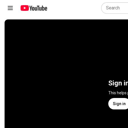
Sign i
This helps
Sign in