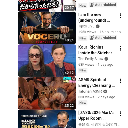
Executed! The 
Auto-dubbed
New
20:57
Market Cannot 
I am the new 
Defeat a Sovereign 
(underground) 
Currenc...
PRESIDENTIAL 
Tipito LIVE
SPOKESPERSON
198K views
•
16 hours ago
Auto-dubbed
New
40:24
Kouri Richins: 
Inside the Sidebars 
Explaining the 
The Emily Show
Defense's New Trial 
63K views
•
1 day ago
Motion | Case Brief
New
42:12
ASMR Spiritual 
Energy Cleansing 
with My Cat 🐾 
Tabuhan ASMR
Purring & Reiki for 
88K views
•
2 days ago
Sleep & Stress 
New
1:35:22
Relief
[07/30/2026 Mark's 
Upper Room 
Mountain Retreat] 
좁은 길, 생명의 길(생명의 말씀)