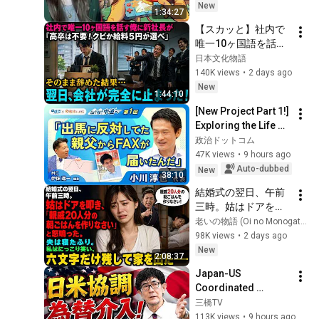
New
1:34:27
【スカッと】社内で
唯一10ヶ国語を話す
俺に新社長が「高卒
日本文化物語
は不要！クビか給料
140K views
•
2 days ago
５円か選べ」と言っ
New
1:44:10
てきた。そのまま辞
[New Project Part 1!] 
めた結果
Exploring the Life of 
Representative 
政治ドットコム
Junya Ogawa: 
47K views
•
9 hours ago
Despair on his 3rd 
Auto-dubbed
New
38:10
day as...
結婚式の翌日、午前
三時。姑はドアを叩
き、「親戚20人分の
老いの物語 (Oi no Monogatari)
朝ごはんを作りなさ
98K views
•
2 days ago
い」と怒鳴った。夫
New
2:08:37
は寝たふり。私はに
Japan-US 
っこり笑い、六文字
Coordinated 
だけ残して家を出た
Currency 
三橋TV
――
Intervention 
113K views
•
9 hours ago