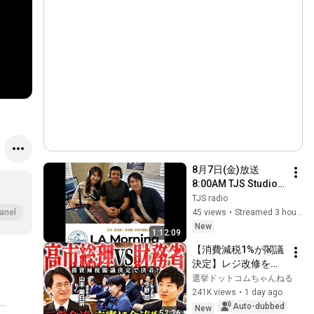
8月7日(金)放送 
8:00AM TJS Studio-
ONE のぞき・カメラ
TJS radio
(LIVE) 
45 views
•
Streamed 3 hours ago
anel
#LAMorningFriday 
New
1:12:09
#LAMFR
【消費減税1%が閣議
決定】レジ改修を巡
る攻防と自民党内の
選挙ドットコムちゃんねる
激しい葛藤／中道・
241K views
•
1 day ago
立憲・公明の3党合流
Auto-dubbed
New
52:26