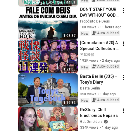
New
44:51
Hayashi from 
DON'T START YOUR 
Hirosh...
DAY WITHOUT GOD: 
A PRAYER TO CALM 
Propósito De Deus
YOUR HEART AND 
10K views
•
11 hours ago
GUIDE YOUR STEPS
Auto-dubbed
New
1:03:37
[Compilation #20] A 
Special Collection 
of 11 Terrifying 
初耳怪談
Ghost Stories 
192K views
•
2 days ago
[Murata Ramu] 
Auto-dubbed
New
1:21:05
[Iyama Ryokic...
Basta Berlin (335) – 
Tony’s Diary
Basta Berlin
35K views
•
1 day ago
Auto-dubbed
New
1:16:32
ReStory: Chill 
Electronics Repairs
Gab Smolders
334K views
•
1 day ago