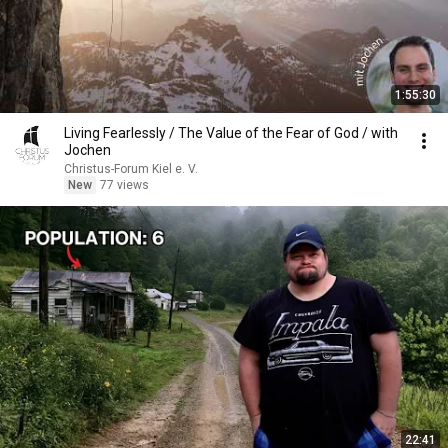
1:55:30
Living Fearlessly / The Value of the Fear of God / with
Jochen
Christus-Forum Kiel e. V.
New
77 views
22:41