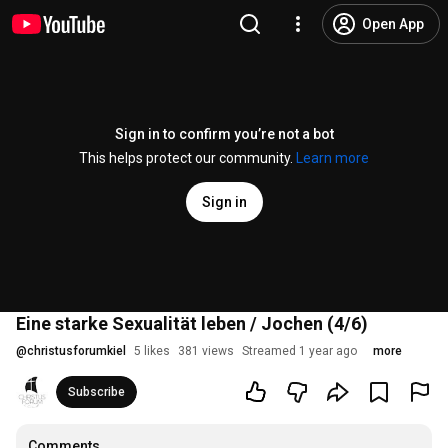
Open App
Sign in to confirm you’re not a bot
This helps protect our community.
Learn more
Sign in
Eine starke Sexualität leben / Jochen (4/6)
@
christusforumkiel
5 likes
381 views
Streamed 1 year ago
more
Subscribe
Comments