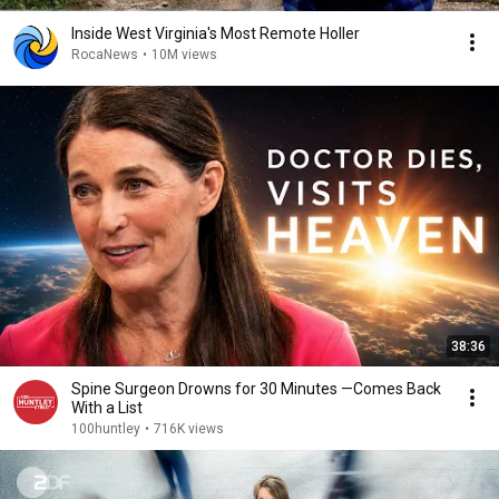
Inside West Virginia's Most Remote Holler
RocaNews
•
10M views
38:36
Spine Surgeon Drowns for 30 Minutes —Comes Back
With a List
100huntley
•
716K views