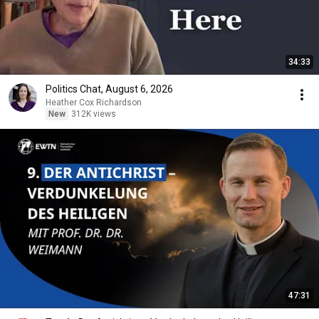
34:33
Politics Chat, August 6, 2026
Heather Cox Richardson
New
312K views
47:31