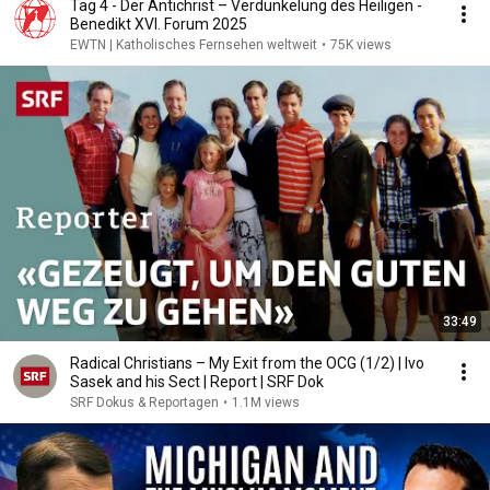
Tag 4 - Der Antichrist – Verdunkelung des Heiligen -
Benedikt XVI. Forum 2025
EWTN | Katholisches Fernsehen weltweit
•
75K views
33:49
Radical Christians – My Exit from the OCG (1/2) | Ivo
Sasek and his Sect | Report | SRF Dok
SRF Dokus & Reportagen
•
1.1M views