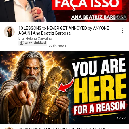
46:25
10 LESSONS to NEVER GET ANNOYED by ANYONE
AGAIN | Ana Beatriz Barbosa
Dra. Helena Carvalho
Auto-dubbed
309K views
47:27