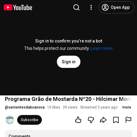
Open App
Sign in to confirm you’re not a bot
This helps protect our community.
Learn more
Sign in
Programa Grão de Mostarda Nº20 - Hilcimar Morais 
@
sementesdaboanova
10 likes
39 views
Streamed 3 years ago
more
Subscribe
Comments