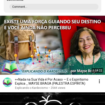
Comment...
1:19:22
👀Nada na Sua Vida é Por Acaso — E o Espiritismo
Explica _ MAYSE BRAGA (PALESTRA ESPÍRITA)
Explicando o Kardecismo
•
256K views