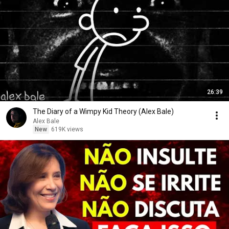
26:39
The Diary of a Wimpy Kid Theory (Alex Bale)
Alex Bale
New
619K views