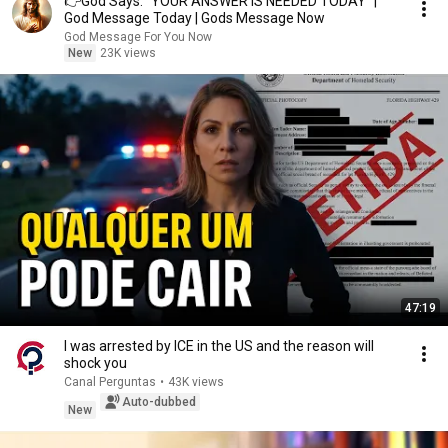
👉God Says: "YOUR ANSWER IS NEEDED TODAY" |
God Message Today | Gods Message Now
God Message For You Now
New
23K views
47:19
I was arrested by ICE in the US and the reason will
shock you
Canal Perguntas
•
43K views
Auto-dubbed
New