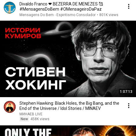
Divaldo Franco ❤ BEZERRA DE MENEZES 🥰
#MensagensDoBem #OMensageiroDaPaz
Mensagens Do Bem - Espiritismo Consolador
•
801K views
1:07:13
Stephen Hawking: Black Holes, the Big Bang, and the
End of the Universe / Idol Stories / MINAEV
МИНАЕВ LIVE
New
458K views