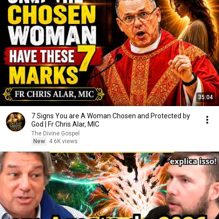
35:04
7 Signs You are A Woman Chosen and Protected by
God | Fr Chris Alar, MIC
The Divine Gospel
New
4.6K views