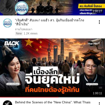
1:00:27
"เจิมศักดิ์" สับเละ! แฉฮั้ว สว. อุ้มกินเมืองย้ำกลโกง
"สีน้ำเงิน"
ถามไปตอบมา
New
1.2K views
1:00:11
Behind the Scenes of the "New China": What Thais