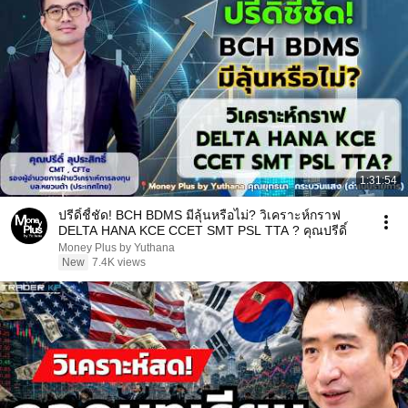
1:31:54
ปรีดิ์ชี้ชัด! BCH BDMS มีลุ้นหรือไม่? วิเคราะห์กราฟ
DELTA HANA KCE CCET SMT PSL TTA ? คุณปรีดิ์
Money Plus by Yuthana
New
7.4K views