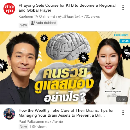
Phayong Sets Course for KTB to Become a Regional
and Global Player
Kaohoon TV Online - ข่าวหุ้นทีวีออนไลน์
•
731 views
Auto-dubbed
New
50:20
How the Wealthy Take Care of Their Brains: Tips for
Managing Your Brain Assets to Prevent a Billi...
Paul Pattarapon พอล ภัทรพล
New
1.9K views