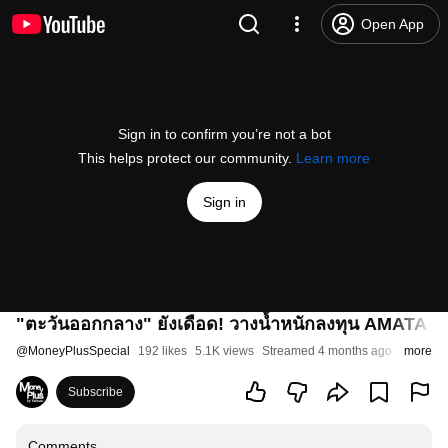
Open App
Sign in to confirm you’re not a bot
This helps protect our community.
Learn more
Sign in
"ตะวันออกกลาง" ยังเดือด! วางน้ำหนักลงทุน AMATA 
@
MoneyPlusSpecial
192 likes
5.1K views
Streamed 4 months ago
more
Subscribe
Comments