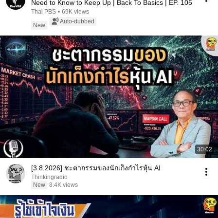
Need to Know to Keep Up | Back To Basics | EP. 105
Thai PBS
•
69K views
Auto-dubbed
New
30:02
[3.8.2026] ชะตากรรมของนักเก็งกำไรหุ้น AI
Thinkingradio
New
8.4K views