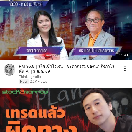
59:41
FM 96.5 | รู้ใช้เข้าใจเงิน | ชะตากรรมของนักเก็งกำไร
หุ้น AI | 3 ส.ค. 69
Thinkingradio
New
2.1K views