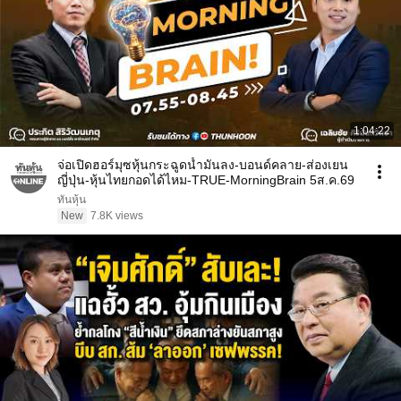
1:04:22
จ่อเปิดฮอร์มุซหุ้นกระฉูดน้ำมันลง-บอนด์คลาย-ส่องเยน
ญี่ปุ่น-หุ้นไทยกอดได้ไหม-TRUE-MorningBrain 5ส.ค.69
ทันหุ้น
New
7.8K views