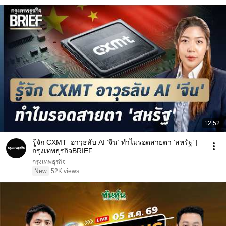
12:52
รู้จัก CXMT อาวุธลับ AI ‘จีน’ ทำไมรอดสายตา ‘สหรัฐ’ |
กรุงเทพธุรกิจBRIEF
กรุงเทพธุรกิจ
New
52K views