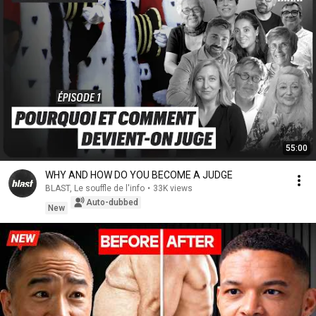
55:00
WHY AND HOW DO YOU BECOME A JUDGE
BLAST, Le souffle de l'info
•
33K views
Auto-dubbed
New