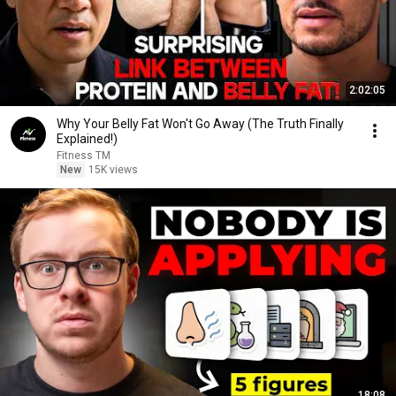
2:02:05
Why Your Belly Fat Won't Go Away (The Truth Finally
Explained!)
Fitness TM
New
15K views
18:08