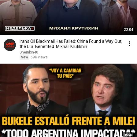
22:04
Iran's Oil Blackmail Has Failed: China Found a Way Out,
the U.S. Benefited. Mikhail Krutikhin
Sheinkin40
New
69K views
35:46