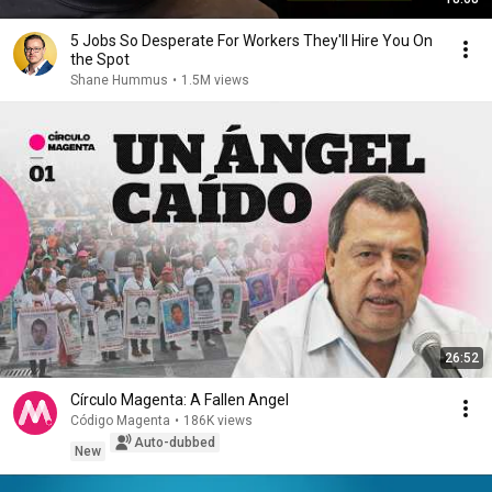
5 Jobs So Desperate For Workers They'll Hire You On
the Spot
Shane Hummus
•
1.5M views
26:52
Círculo Magenta: A Fallen Angel
Código Magenta
•
186K views
Auto-dubbed
New