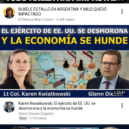
BUKELE ESTALLÓ EN ARGENTINA Y MILEI QUEDÓ
IMPACTADO
El Peluca Milei Cortos
•
9.2M views
1:22:41
Karen Kwiatkowski: El ejército de EE. UU. se
desmorona y la economía se hunde
Glenn Diesen Español
New
111K views