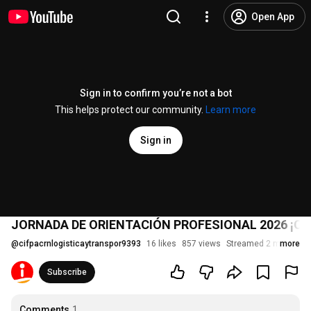
Open App
Sign in to confirm you’re not a bot
This helps protect our community.
Learn more
Sign in
JORNADA DE ORIENTACIÓN PROFESIONAL 2026 ¡CO
@
cifpacrnlogisticaytranspor9393
16 likes
857 views
Streamed 2 months a
more
Subscribe
Comments
1