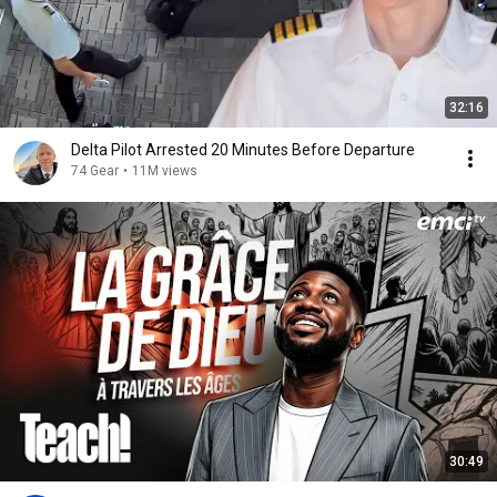
32:16
Delta Pilot Arrested 20 Minutes Before Departure
74 Gear
•
11M views
30:49