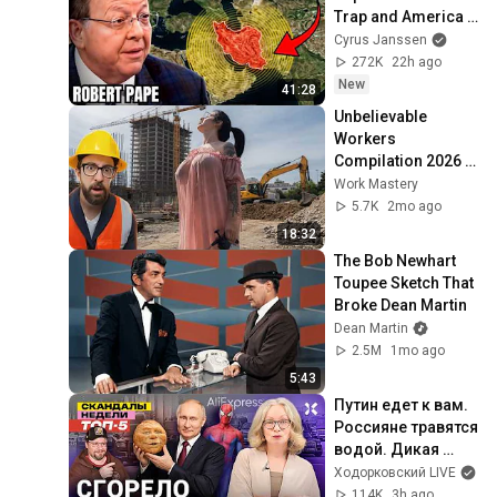
Trap and America 
Has No Way Out!
Cyrus Janssen
272K
22h ago
New
41:28
Unbelievable 
Workers 
Compilation 2026 | 
Working with 
Work Mastery
Talented Engineers 
5.7K
2mo ago
#44 #fail 
18:32
#construction
The Bob Newhart 
Toupee Sketch That 
Broke Dean Martin
Dean Martin
2.5M
1mo ago
5:43
Путин едет к вам. 
Россияне травятся 
водой. Дикая 
поддержка 
Ходорковский LIVE
Wildberries | Итоги 
114K
3h ago