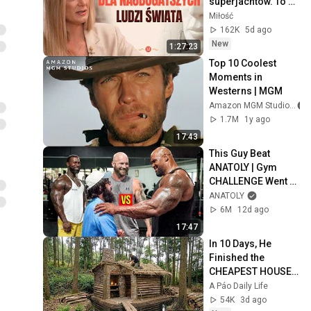
superjachtów. To 
dzieje się na 
Miłość
"wodach niczyich" | 
162K
5d ago
MIŁOŚĆ #30
New
1:27:23
Top 10 Coolest 
Moments in 
Westerns | MGM
Amazon MGM Studios
1.7M
1y ago
17:43
This Guy Beat 
ANATOLY | Gym 
CHALLENGE Went 
Wrong
ANATOLY
6M
12d ago
17:47
In 10 Days, He 
Finished the 
CHEAPEST HOUSE 
in the Forest Using 
A Páo Daily Life
Simple Bushcraft 
54K
3d ago