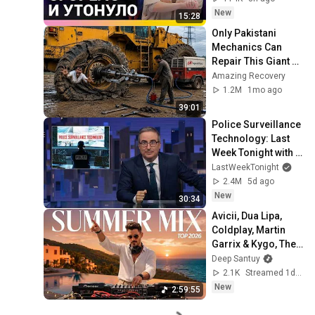
с Малаховской
New
15:28
Only Pakistani 
Mechanics Can 
Repair This Giant 
Caterpillar Loader 
Amazing Recovery
Tire
1.2M
1mo ago
39:01
Police Surveillance 
Technology: Last 
Week Tonight with 
John Oliver (HBO)
LastWeekTonight
2.4M
5d ago
New
30:34
Avicii, Dua Lipa, 
Coldplay, Martin 
Garrix & Kygo, The 
Chainsmokers 
Deep Santuy
Style – Summer 
2.1K
Streamed 1d ago
AFRO HOUSE Mix 
New
2:59:55
#07