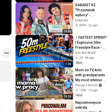
KABARET K2 
"Przystanek 
wybory" - 
Kabareton Opole 
Eskander
2024 "Jak dzieci"
809K
2y ago
14:05
⚡ FASTEST SPRINT! 
| Explosive 50m 
Freestyle Race - 
Eskişehir (May 9, 
Sun And World
2025) 🏊‍♂️
24
4d ago
New
1:56
Mom on TV, kids 
with grandparents. 
My most intense 
trip in POLAND
Pierogi z Kimchi
158K
1d ago
New
19:09
Najciemniejsze 
sekrety 