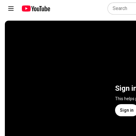
Sign i
This helps
Sign in