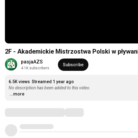
2F - Akademickie Mistrzostwa Polski w pływani
pasjaAZS
Subscribe
4.1K subscribers
6.5K views
Streamed 1 year ago
No description has been added to this video.
...more
Comments