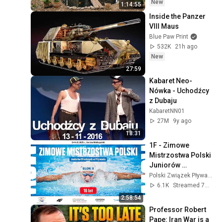
Building Skills
New
1:14:55
Inside the Panzer 
VIII Maus
Blue Paw Print
532K
21h ago
New
27:59
Kabaret Neo-
Nówka - Uchodźcy 
z Dubaju
KabaretNN01
27M
9y ago
18:31
1F - Zimowe 
Mistrzostwa Polski 
Juniorów 
Młodszych 16 lat w 
Polski Związek Pływacki PZP
pływaniu - Gorzów 
6.1K
Streamed 7mo ago
Wielkopolski 2025
2:58:54
Professor Robert 
Pape: Iran War is a 