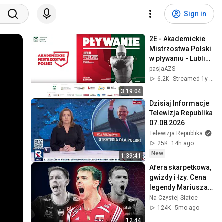
Sign in
2E - Akademickie 
Mistrzostwa Polski 
w pływaniu - Lublin 
2025
pasjaAZS
6.2K
Streamed 1y ago
3:19:04
Dzisiaj Informacje 
Telewizja Republika 
07.08.2026
Telewizja Republika
25K
14h ago
New
1:39:41
Afera skarpetkowa, 
gwizdy i łzy. Cena 
legendy Mariusza 
Wlazłego
Na Czystej Siatce
124K
5mo ago
12:44