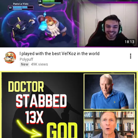
18:13
I played with the best Vel'Koz in the world
Polypuff
New
49K views