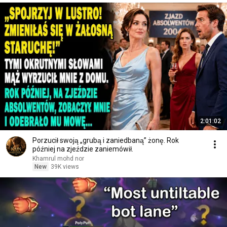
2:01:02
Porzucił swoją „grubą i zaniedbaną” żonę. Rok
później na zjeździe zaniemówił.
Khamrul mohd nor
New
39K views