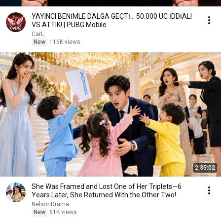
YAYINCI BENİMLE DALGA GEÇTİ... 50.000 UC İDDİALI
VS ATTIK! | PUBG Mobile
CarL
New
116K views
2:35:02
She Was Framed and Lost One of Her Triplets—6
Years Later, She Returned With the Other Two!
NelsonDrama
New
61K views