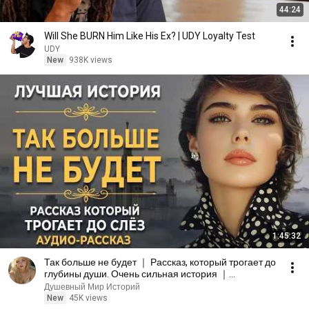
44:24
Will She BURN Him Like His Ex? | UDY Loyalty Test
UDY
New
938K views
1:45:32
Так больше не будет ｜ Рассказ, который трогает до
глубины души. Очень сильная история ｜
Аудиорассказ
Душевный Мир Историй
New
45K views