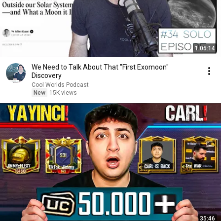
1:05:14
We Need to Talk About That "First Exomoon"
Discovery
Cool Worlds Podcast
New
15K views
35:46