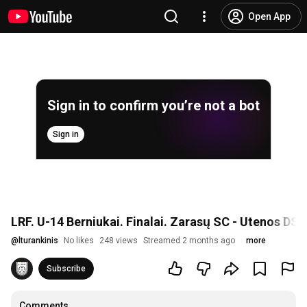
Open App
Sign in to confirm you’re not a bot
Sign in
LRF. U-14 Berniukai. Finalai. Zarasų SC - Utenos DSC
@
lturankinis
No likes
248 views
Streamed 2 months ago
more
Subscribe
Comments