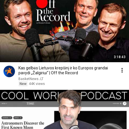
3:18:43
Kas gelbės Lietuvos krepšinį ir ko Europos grandai
pavydi „Žalgiriui“ | Off the Record
BasketNews․LT
New
44K views