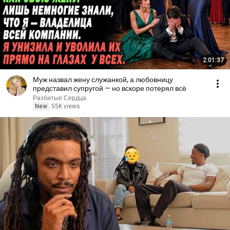
2:01:37
Муж назвал жену служанкой, а любовницу
представил супругой — но вскоре потерял всё
Разбитые Сердца
New
55K views