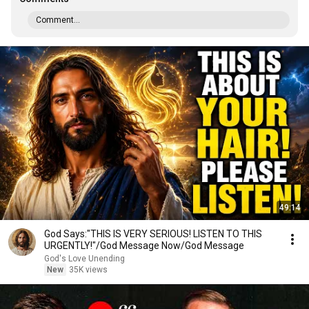
Comment...
49:14
God Says:"THIS IS VERY SERIOUS! LISTEN TO THIS
URGENTLY!"/God Message Now/God Message
God's Love Unending
New
35K views