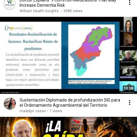
Doctor Explains: 9 Common Medications That May
Increase Dementia Risk
William Health Insights
•
398K views
10:08
Sustentación Diplomado de profundización SIG para
el Ordenamiento Agroambiental del Territorio
madelyn casas
•
7 views