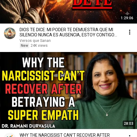
1:29:06
DIOS TE DICE: MI PODER TE DEMUESTRA QUE MI
SILENCIO NUNCA ES AUSENCIA, ESTOY CONTIGO
SIEMPRE
Versos que Sanan
New
24K views
28:03
WHY THE NARCISSIST CAN'T RECOVER AFTER