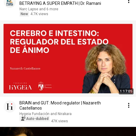
BETRAYING A SUPER EMPATH | Dr. Ramani
Narc Lapse and 6 more
New
4.7K views
1:17:05
BRAIN and GUT: Mood regulator | Nazareth
Castellanos
Hygeia Fundación and Nirakara
Auto-dubbed
47K views