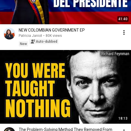
41:40
NEW COLOMBIAN GOVERNMENT EP
Patricia Janiot
•
80K views
Auto-dubbed
New
18:13
The Problem-Solving Method They Removed From