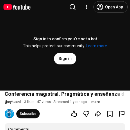
Open App
Sign in to confirm you’re not a bot
This helps protect our community.
Learn more
Sign in
Conferencia magistral. Pragmática y enseñanza de 
@
eyhuan1
3 likes
47 views
Streamed 1 year ago
more
Subscribe
Comments