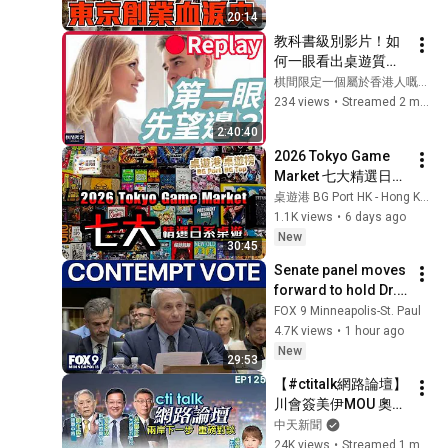
Opening a Shop in 
20:14
Tokyo, Pivoting...
教科書級別影片！如
何一眼看出桌遊質
素？｜Boardgames
棋間限定一個屬於香港人嘅桌上遊戲專門店
晚吹第2集｜桌上遊戲
234 views
•
Streamed 2 months ago
傾談節目直播重溫
2:40:40
2026 Tokyo Game 
Market 七大精選日系
桌遊｜桌遊港 桌遊榜 
桌遊港 BG Port HK - Hong Kong Boardgame Channel
BG Port BG Top
1.1K views
•
6 days ago
New
30:45
Senate panel moves 
forward to hold Dr. 
Fauci in contempt
FOX 9 Minneapolis-St. Paul
4.7K views
•
1 hour ago
New
29:53
【#ctitalk網路論壇】
川會簽美伊MOU 奧步
台階替罪羊都找好了?
中天新聞
習近平布最強同盟 破
24K views
•
Streamed 1 month ago