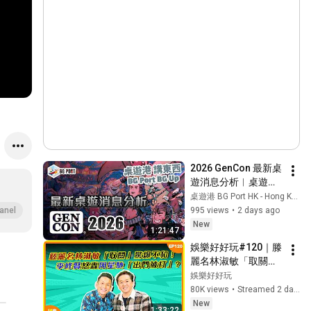
2026 GenCon 最新桌
遊消息分析︱桌遊港 
講東西 BG Port BG 
桌遊港 BG Port HK - Hong Kong Boardgame Channel
Up S5 (15)
995 views
•
2 days ago
anel
New
1:21:47
娛樂好好玩#120｜滕
麗名林淑敏「取關」
驚爆不和！李修賢怒
娛樂好好玩
轟周星馳「出門被
80K views
•
Streamed 2 days ago
打」?｜十點開播｜吳
New
1:33:22