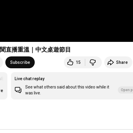
新聞直播重溫｜中文桌遊節目
Subscribe
15
Share
Edition
Live chat replay
#kickstarterboardgames
See what others said about this video while it
Open p
re
was live.