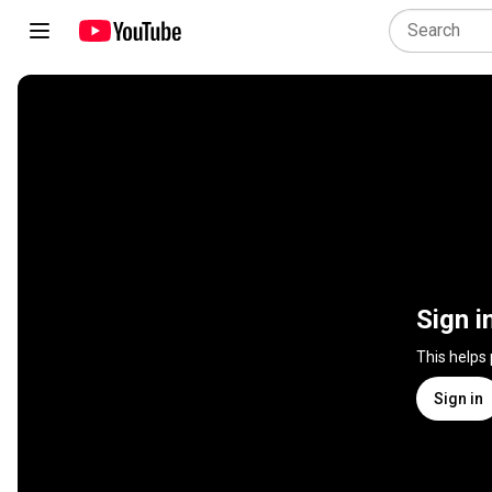
Sign i
This helps
Sign in