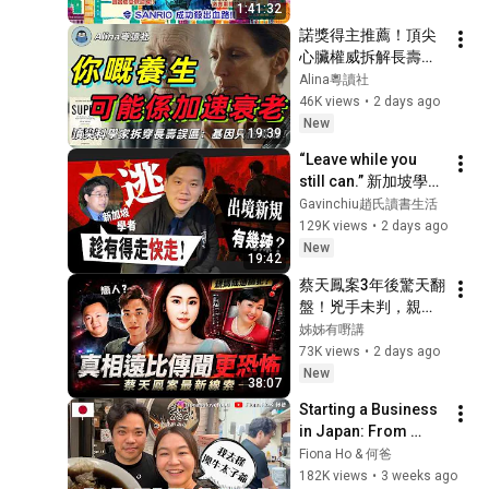
1:41:32
諾獎得主推薦！頂尖
心臟權威拆解長壽騙
局：基因只佔兩成，
Alina粵讀社
極端節食運動反致短
46K views
•
2 days ago
命？《Super 
New
19:39
Agers》深度解讀
“Leave while you 
still can.” 新加坡學者
籲趁仲走得快走：中
Gavinchiu趙氏讀書生活
國9月15日收緊出
129K views
•
2 days ago
境，護照簽證都未必
New
19:42
有用？
蔡天鳳案3年後驚天翻
盤！兇手未判，親媽
先成通緝犯？兩任丈
姊姊有嘢講
夫係戀人？風光名媛
73K views
•
2 days ago
只係被選中「同妻」
New
38:07
工具人？一連串最新
Starting a Business 
線索，炸出一場比
in Japan: From 
碎‘屍案更恐怖嘅「豪
Aussie Dairy 
Fiona Ho & 何爸
門局中局」？【姊姊
Company Heir to 
182K views
•
3 weeks ago
有嘢講】