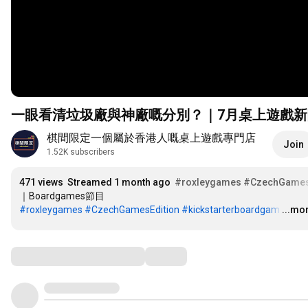
一眼看清垃圾廠與神廠嘅分別？｜7月桌上遊戲
棋間限定一個屬於香港人嘅桌上遊戲專門店
Join
1.52K subscribers
471 views
Streamed 1 month ago
#roxleygames
#CzechGames
｜Boardgames節目 
#roxleygames
#CzechGamesEdition
#kickstarterboardgam
…
...mo
Comments