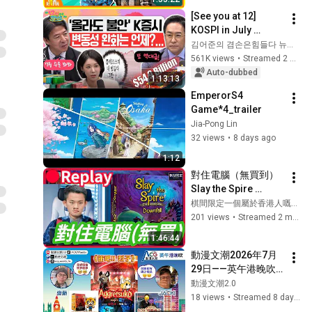
家樂｜鄧兆尊｜
[See you at 12] 
KOSPI in July 
Searching for 
김어준의 겸손은힘들다 뉴스공장
Direction! Starting 
561K views
•
Streamed 2 weeks ago
Up Today... Is This 
Auto-dubbed
1:13:13
the First Ste...
EmperorS4 
Game*4_trailer
Jia-Pong Lin
32 views
•
8 days ago
1:12
對住電腦（無買到） 
Slay the Spire 
Downfall眾籌桌上遊
棋間限定一個屬於香港人嘅桌上遊戲專門店
戲項目預覽｜廣東話
201 views
•
Streamed 2 months ago
桌遊直播重溫
1:46:44
動漫文潮2026年7月
29日——英午港晚吹 
(週三版) 《衝吧!! 烈
動漫文潮2.0
子》令 Sanrio 成功殺
18 views
•
Streamed 8 days ago
出血路!!