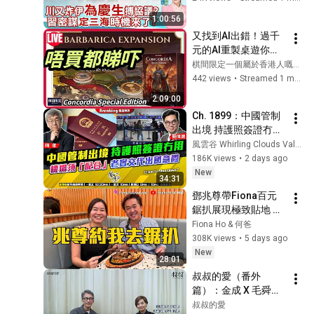
島鏈起手式開始?
1:00:56
ep125@中天電視
又找到AI出錯！過千
CtiTv  
元的AI重製桌遊你買
‪‪‪@ctitalk_official
單嗎？｜Concordia
棋間限定一個屬於香港人嘅桌上遊戲專門店
眾籌桌上遊戲項目預
442 views
•
Streamed 1 month ago
覽｜廣東話桌遊直播
2:09:00
重溫
Ch. 1899：中國管制
出境 持護照簽證冇用 
機場須「配合」老實
風雲谷 Whirling Clouds Valley
交代出國意圖｜風雲
186K views
•
2 days ago
快訊｜2026/08/04
New
34:31
鄧兆尊帶Fiona百元
鋸扒展現極致貼地 狠
批中產月入18萬扮慘 
Fiona Ho & 何爸
不追求大富大貴 佩服
308K views
•
5 days ago
四哥謝賢「瀟灑走」
New
28:01
全為保護霆鋒婷婷 45
叔叔的愛（番外
歲經歷人性醜惡後的
篇）：金成 X 毛舜筠
大覺醒 公開「弱的強
｜張國榮心急結婚反
叔叔的愛
勢」愛情關係管理學 