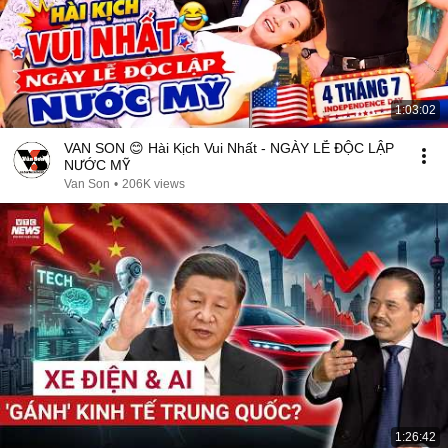
1:03:02
VAN SON 😊 Hài Kịch Vui Nhất - NGÀY LỄ ĐỘC LẬP
NƯỚC MỸ
Van Son
•
206K views
1:26:42