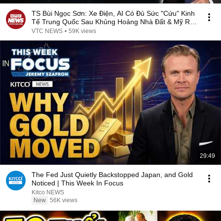
TS Bùi Ngọc Sơn: Xe Điện, AI Có Đủ Sức "Cứu" Kinh
Tế Trung Quốc Sau Khủng Hoảng Nhà Đất & Mỹ Ra
Đòn?
VTC NEWS
•
59K views
29:49
The Fed Just Quietly Backstopped Japan, and Gold
Noticed | This Week In Focus
Kitco NEWS
New
56K views