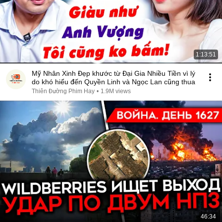
1:13:51
Mỹ Nhân Xinh Đẹp khước từ Đại Gia Nhiều Tiền vì lý
do khó hiểu đến Quyền Linh và Ngọc Lan cũng thua
Thiên Đường Phim Hay
•
1.9M views
46:34