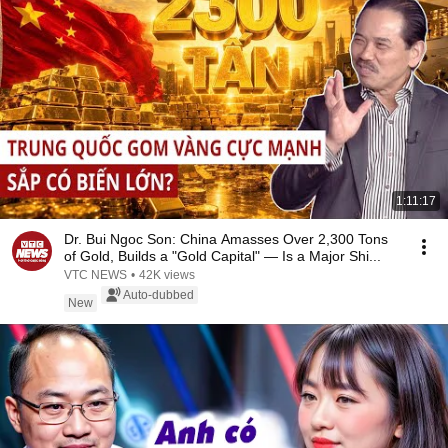
1:11:17
Dr. Bui Ngoc Son: China Amasses Over 2,300 Tons
of Gold, Builds a "Gold Capital" — Is a Major Shi...
VTC NEWS
•
42K views
Auto-dubbed
New