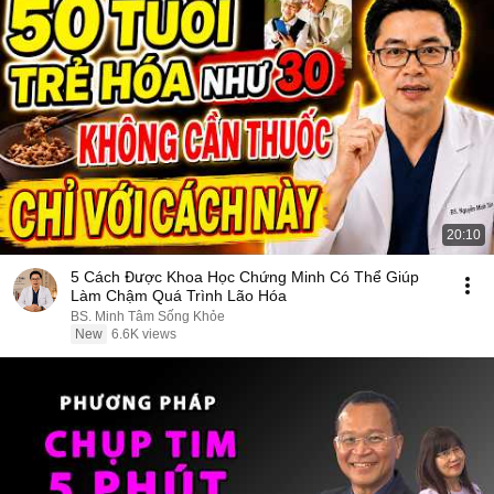
20:10
5 Cách Được Khoa Học Chứng Minh Có Thể Giúp
Làm Chậm Quá Trình Lão Hóa
BS. Minh Tâm Sống Khỏe
New
6.6K views