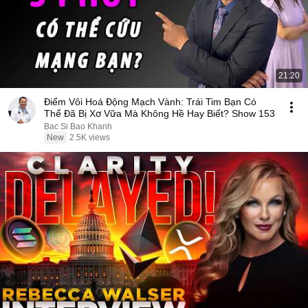
21:20
Điểm Vôi Hoá Động Mạch Vành: Trái Tim Bạn Có
Thể Đã Bị Xơ Vữa Mà Không Hề Hay Biết? Show 153
Bac Si Bao Khanh
New
2.5K views