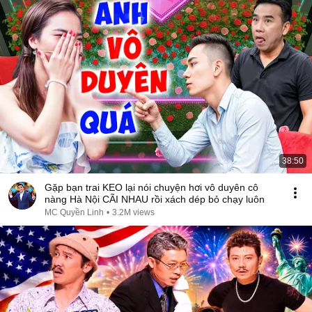
38:50
Gặp bạn trai KEO lại nói chuyện hơi vô duyên cô
nàng Hà Nội CÃI NHAU rồi xách dép bỏ chạy luôn
MC Quyền Linh
•
3.2M views