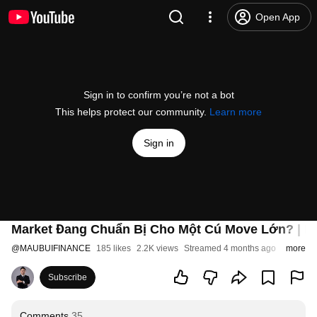
Open App
Sign in to confirm you’re not a bot
This helps protect our community.
Learn more
Sign in
Market Đang Chuẩn Bị Cho Một Cú Move Lớn? | Li
@
MAUBUIFINANCE
185 likes
2.2K views
Streamed 4 months ago
more
Subscribe
Comments
35