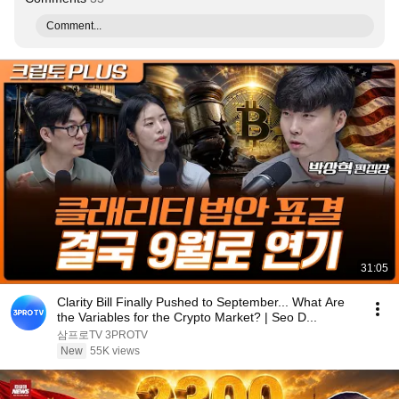
Comment...
31:05
Clarity Bill Finally Pushed to September... What Are
the Variables for the Crypto Market? | Seo D...
삼프로TV 3PROTV
New
55K views