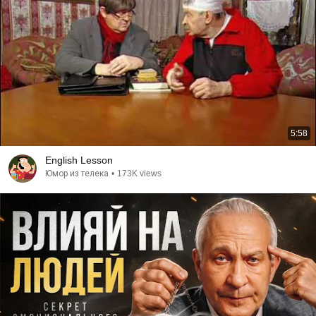
5:58
English Lesson
Юмор из телека
•
173K views