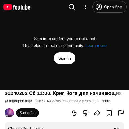
Open App
Sign in to confirm you’re not a bot
This helps protect our community.
Learn more
Sign in
20240302 Сб 11:00. Крия йога для начинающих о
@
YogaopenYoga
9 likes
63 views
Streamed 2 years ago
more
Subscribe
Choices for families