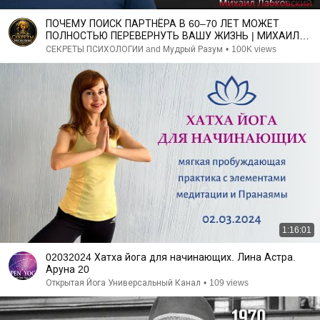
ПОЧЕМУ ПОИСК ПАРТНЁРА В 60–70 ЛЕТ МОЖЕТ
ПОЛНОСТЬЮ ПЕРЕВЕРНУТЬ ВАШУ ЖИЗНЬ | МИХАИЛ
ЛАБКОВСКИЙ
СЕКРЕТЫ ПСИХОЛОГИИ and Мудрый Разум
•
100K views
1:16:01
02032024 Хатха йога для начинающих. Лина Астра.
Аруна 20
Открытая Йога Универсальный Канал
•
109 views