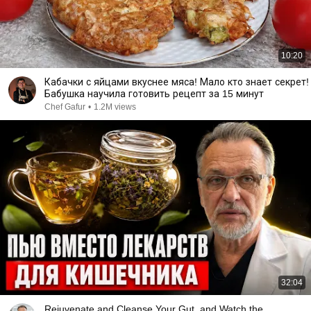
10:20
Кабачки с яйцами вкуснее мяса! Мало кто знает секрет!
Бабушка научила готовить рецепт за 15 минут
Chef Gafur
•
1.2M views
32:04
Rejuvenate and Cleanse Your Gut, and Watch the