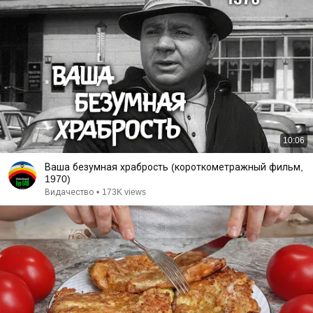
10:06
Ваша безумная храбрость (короткометражный фильм,
1970)
Видачество
•
173K views