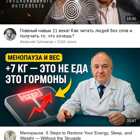
16:40
Главный навык 21 века! Как читать людей без слов и
получать то, что хочешь?
Алексей Ситников
•
316K views
30:47
Menopause: 6 Steps to Restore Your Energy, Sleep, and
Weight — Without the Struggle