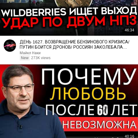
46:34
ДЕНЬ 1627. ВОЗВРАЩЕНИЕ БЕНЗИНОВОГО КРИЗИСА/
ПУТИН БОИТСЯ ДРОНОВ/ РОССИЯН ЗАКОЛЕБАЛА
ВОЙНА/ ГОРЯТ НПЗ
Майкл Наки
New
273K views
40:16