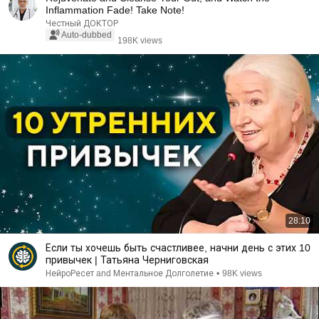
Inflammation Fade! Take Note!
Честный ДОКТОР
Auto-dubbed
198K views
28:10
Если ты хочешь быть счастливее, начни день с этих 10
привычек | Татьяна Черниговская
НейроРесет and Ментальное Долголетие
•
98K views