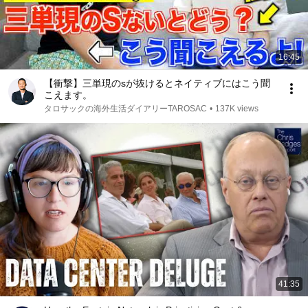
16:45
【衝撃】三単現のsが抜けるとネイティブにはこう聞
こえます。
タロサックの海外生活ダイアリーTAROSAC
•
137K views
41:35