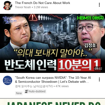
The French Do Not Care About Work
Trevor Noah
•
3.2M views
16:32
"South Korea can surpass NVIDIA": The 10-Year AI
& Semiconductor Showdown | Let's Debate with
Gye...
경제 읽어주는 남자(김광석TV)
•
47K views
Auto-dubbed
New