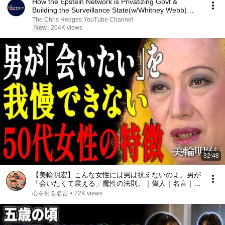
How the Epstein Network is Privatizing Govt &
Building the Surveillance State(w/Whitney Webb)
|TCHR
The Chris Hedges YouTube Channel
New
204K views
32:48
【美輪明宏】こんな女性には男は抗えないのよ。男が
「会いたくて震える」魔性の法則。｜偉人｜名言｜言
葉の力｜人生哲学｜
心を射る名言
•
72K views