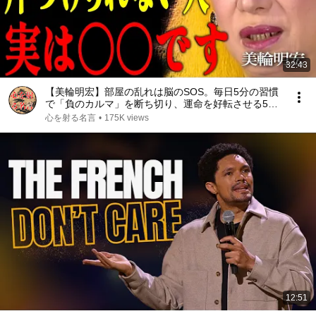
32:43
【美輪明宏】部屋の乱れは脳のSOS。毎日5分の習慣
で「負のカルマ」を断ち切り、運命を好転させる5つ
の法則｜偉人｜名言｜言葉の力｜人生哲学｜
心を射る名言
•
175K views
12:51