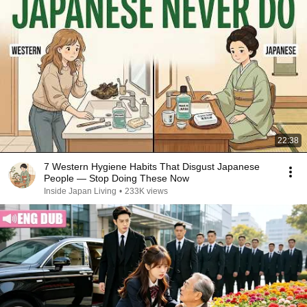
22:38
7 Western Hygiene Habits That Disgust Japanese
People — Stop Doing These Now
Inside Japan Living
•
233K views