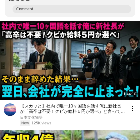
Comment...
1:44:10
【スカッと】社内で唯一10ヶ国語を話す俺に新社長
が「高卒は不要！クビか給料５円か選べ」と言ってき
た。そのまま辞めた結果
日本文化物語
New
125K views