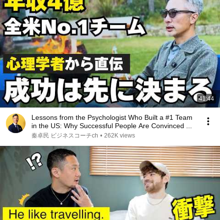
41:44
Lessons from the Psychologist Who Built a #1 Team
in the US: Why Successful People Are Convinced ...
秦卓民 ビジネスコーチch
•
262K views