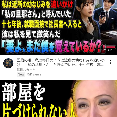
2:04:21
五歳の頃、私は毎日のように近所の幼なじみを追いか
け、「私の旦那さん」と呼んでいた。十七年後、就職
面接で社長室へ入ると、彼は私を見て微笑んだ。「妻
毎日スカッと
よ、まだ僕を覚えているか？」――
New
75K views