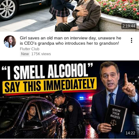
2:19:44
Girl saves an old man on interview day, unaware he
is CEO's grandpa who introduces her to grandson!
Flutter Club
New
175K views
14:22