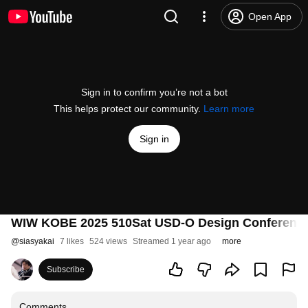
Open App
Sign in to confirm you’re not a bot
This helps protect our community.
Learn more
Sign in
WIW KOBE 2025 510Sat USD-O Design Conf
@
siasyakai
7 likes
524 views
Streamed 1 year ago
more
Subscribe
Comments