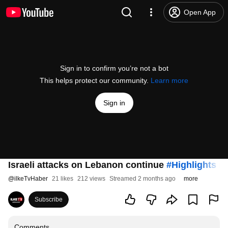
Open App
Sign in to confirm you’re not a bot
This helps protect our community.
Learn more
Sign in
Israeli attacks on Lebanon continue
#Highlights
(J
@
ilkeTvHaber
21 likes
212 views
Streamed 2 months ago
more
Subscribe
Comments