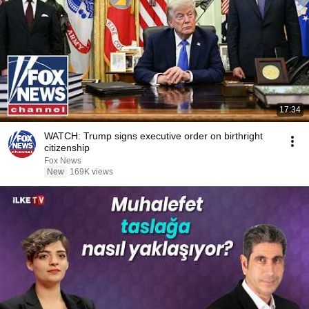
17:34
WATCH: Trump signs executive order on birthright
citizenship
Fox News
New
169K views