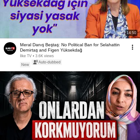
14:50
Meral Danış Beştaş: No Political Ban for Selahattin
Demirtaş and Figen Yüksekdağ
İlke TV
•
3.6K views
Auto-dubbed
New