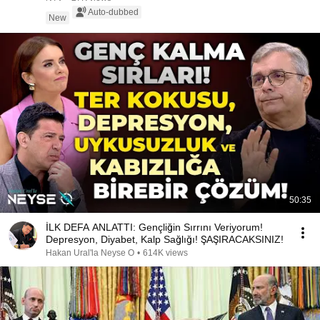
Auto-dubbed
New
50:35
İLK DEFA ANLATTI: Gençliğin Sırrını Veriyorum!
Depresyon, Diyabet, Kalp Sağlığı! ŞAŞIRACAKSINIZ!
Hakan Ural'la Neyse O
•
614K views