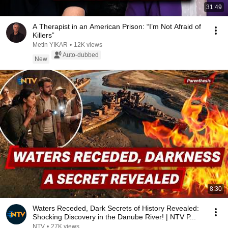
31:49
A Therapist in an American Prison: “I’m Not Afraid of
Killers”
Metin YIKAR
•
12K views
Auto-dubbed
New
8:30
Waters Receded, Dark Secrets of History Revealed:
Shocking Discovery in the Danube River! | NTV P...
NTV
•
27K views