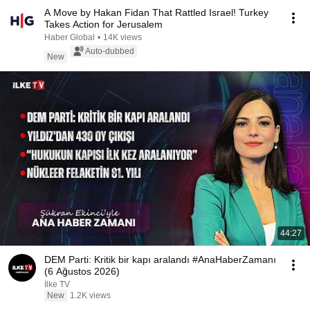
A Move by Hakan Fidan That Rattled Israel! Turkey
Takes Action for Jerusalem
Haber Global
•
14K views
Auto-dubbed
New
44:27
DEM Parti: Kritik bir kapı aralandı #AnaHaberZamanı
(6 Ağustos 2026)
İlke TV
New
1.2K views