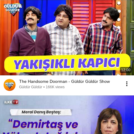
12:00
The Handsome Doorman - Güldür Güldür Show
Güldür Güldür
•
166K views