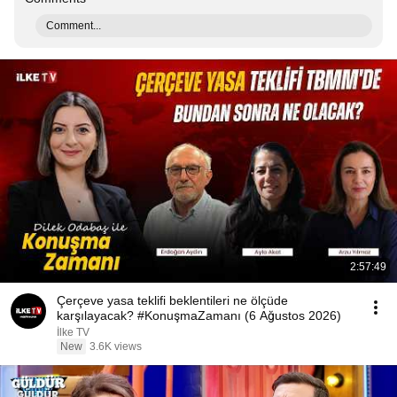
Comment...
2:57:49
Çerçeve yasa teklifi beklentileri ne ölçüde
karşılayacak? #KonuşmaZamanı (6 Ağustos 2026)
İlke TV
New
3.6K views