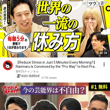
40:28
【Reduce Stress in Just 5 Minutes Every Morning?】
Ranmaru Is Convinced by the "Pro Way" to Rest Pra...
新R25チャンネル
Auto-dubbed
217K views