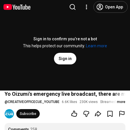
Open App
Sign in to confirm you’re not a bot
This helps protect our community.
Learn more
Sign in
Yo Oizumi's emergency live broadcast, there are 
@
CREATIVEOFFICECUE_YOUTUBE
6.6K likes
230K views
Streamed 6 month
more
Subscribe
Comments
258