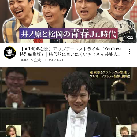
47:22
【＃1 無料公開】アップデートストライキ（YouTube
特別編集版）│ 時代的に言いにくいおじさん芸能人の
リアルな本音 │ オードリー若林/井ノ原快彦/オードリ
DMM TV公式
•
1.3M views
ー春日/松岡昌宏