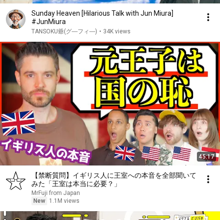
Sunday Heaven [Hilarious Talk with Jun Miura]
#JunMiura
TANSOKU爺(グ―フィ―)
•
34K views
45:17
【禁断質問】イギリス人に王室への本音を全部聞いて
みた「王室は本当に必要？」
MrFuji from Japan
New
1.1M views