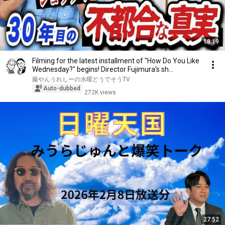
18:19
Filming for the latest installment of "How Do You Like
Wednesday?" begins! Director Fujimura's sh...
藤やんうれしーの水曜どうでそうTV
Auto-dubbed
272K views
27:52