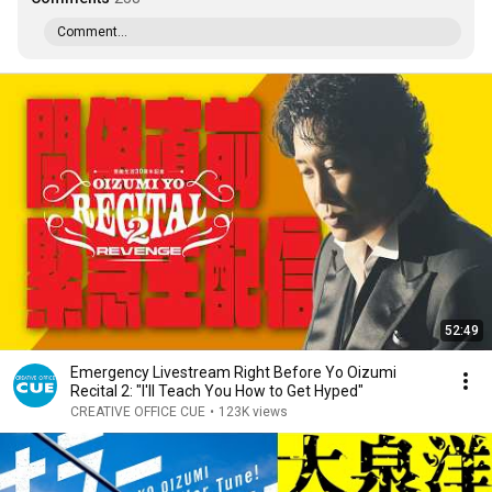
Comment...
52:49
Emergency Livestream Right Before Yo Oizumi
Recital 2: "I'll Teach You How to Get Hyped"
CREATIVE OFFICE CUE
•
123K views