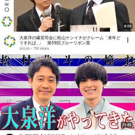
8:00
大泉洋の爆笑司会に松山ケンイチがクレーム「来年ど
うすれば…」 第59回ブルーリボン賞
oricon
•
7M views
25:46