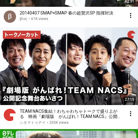
42:31
20140407 SMAP×SMAP 春の超贅沢SP 指揮対決
βίος
•
61K views
27:15
TEAM NACS集結！わちゃわちゃトークで盛り上が
る 映画『劇場版 がんばれ！TEAM NACS』公開記
念舞台あいさつ【トークノーカット】
シネマトゥデイ
•
255K views