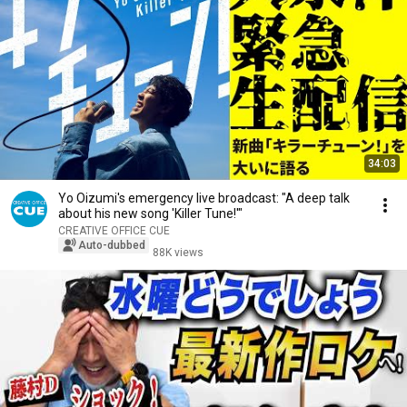
34:03
Yo Oizumi's emergency live broadcast: "A deep talk
about his new song 'Killer Tune!'"
CREATIVE OFFICE CUE
Auto-dubbed
88K views