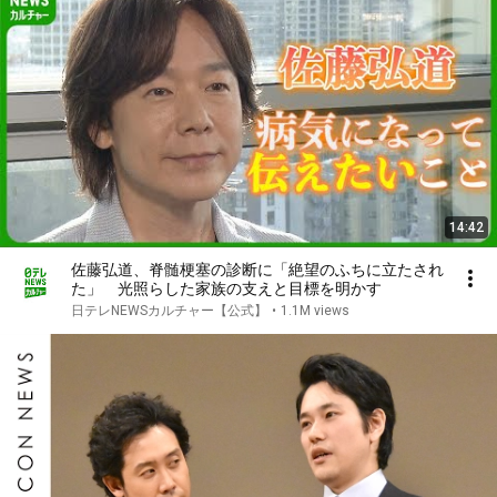
14:42
佐藤弘道、脊髄梗塞の診断に「絶望のふちに立たされ
た」 光照らした家族の支えと目標を明かす
日テレNEWSカルチャー【公式】
•
1.1M views