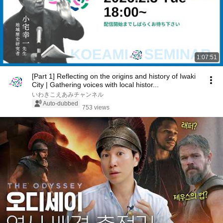
1:07:51
[Part 1] Reflecting on the origins and history of Iwaki
City | Gathering voices with local histor...
いわきこえあみチャンネル
Auto-dubbed
753 views