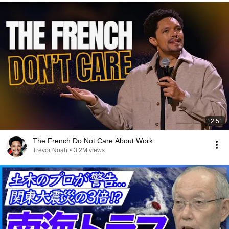
12:51
The French Do Not Care About Work
Trevor Noah
•
3.2M views