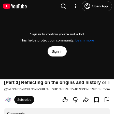
Open App
Sign in to confirm you’re not a bot
This helps protect our community.
Learn more
Sign in
[Part 3] Reflecting on the origins and history of Iwa
@
%E3%81%84%E3%82%8F%E3%81%8D%E3%81%93%E3%81%88%E3%
more
Subscribe
Comments