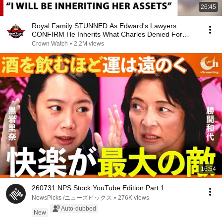
26:45
Royal Family STUNNED As Edward's Lawyers
CONFIRM He Inherits What Charles Denied For
Years!
Crown Watch
•
2.2M views
16:54
260731 NPS Stock YouTube Edition Part 1
NewsPicks /ニューズピックス
•
276K views
Auto-dubbed
New