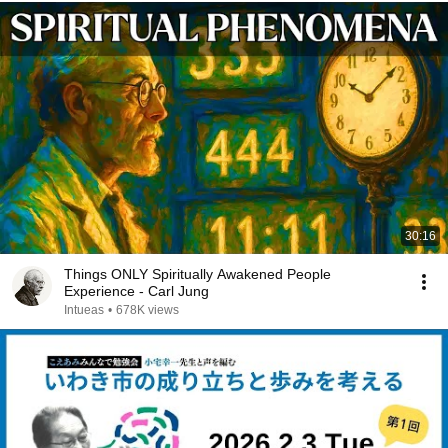
30:16
Things ONLY Spiritually Awakened People
Experience - Carl Jung
Intueas
•
678K views