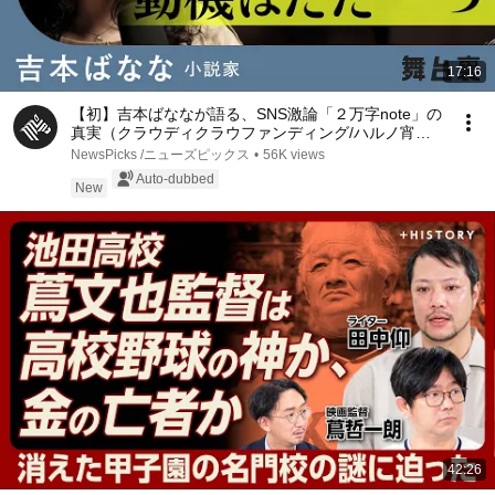
17:16
【初】吉本ばななが語る、SNS激論「２万字note」の
真実（クラウディクラウファンディング/ハルノ宵子/
吉本和子/吉本隆明）
NewsPicks /ニューズピックス
•
56K views
Auto-dubbed
New
42:26