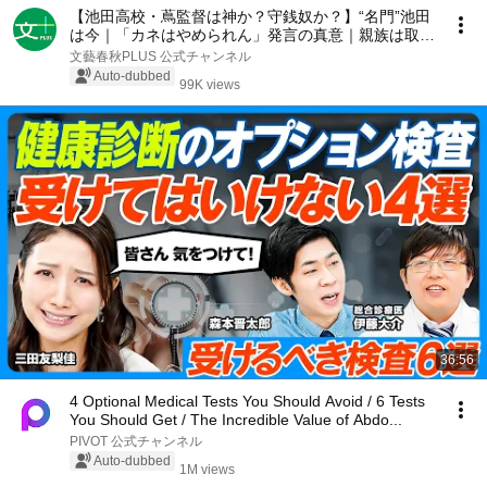
【池田高校・蔦監督は神か？守銭奴か？】“名門”池田
は今｜「カネはやめられん」発言の真意｜親族は取材
を「よく思ってない」｜寄付がないと…「甲子園の資
文藝春秋PLUS 公式チャンネル
金ゲーム化」｜町が生んだ同調圧力【田中仰×蔦哲一
Auto-dubbed
99K views
朗】
36:56
4 Optional Medical Tests You Should Avoid / 6 Tests
You Should Get / The Incredible Value of Abdo...
PIVOT 公式チャンネル
Auto-dubbed
1M views