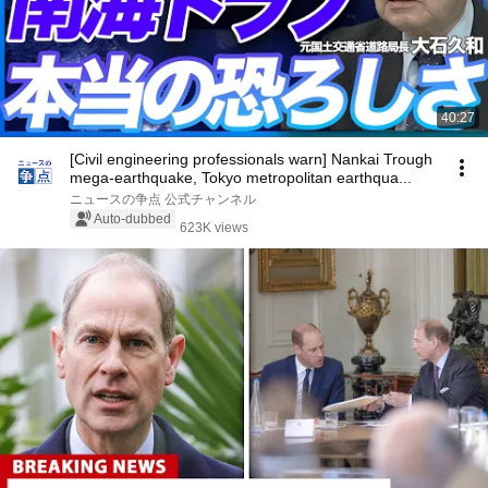
40:27
[Civil engineering professionals warn] Nankai Trough
mega-earthquake, Tokyo metropolitan earthqua...
ニュースの争点 公式チャンネル
Auto-dubbed
623K views