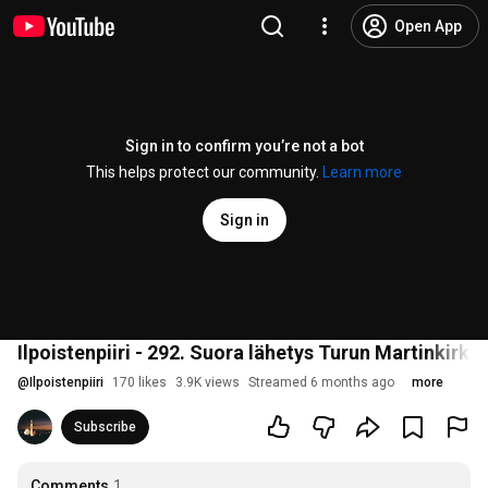
Open App
Sign in to confirm you’re not a bot
This helps protect our community.
Learn more
Sign in
Ilpoistenpiiri - 292. Suora lähetys Turun Martinkirk
@
Ilpoistenpiiri
170 likes
3.9K views
Streamed 6 months ago
more
Subscribe
Comments
1