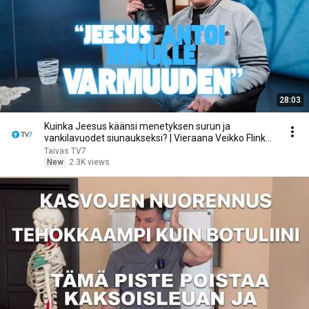
28:03
Kuinka Jeesus käänsi menetyksen surun ja
vankilavuodet siunaukseksi? | Vieraana Veikko Flink
Osa 2/3
Taivas TV7
New
2.3K views