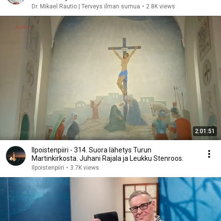
Dr. Mikael Rautio | Terveys ilman sumua
•
2.8K views
2:01:51
Ilpoistenpiiri - 314. Suora lähetys Turun
Martinkirkosta. Juhani Rajala ja Leukku Stenroos.
Ilpoistenpiiri
•
3.7K views