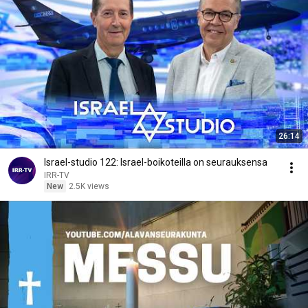
26:14
Israel-studio 122: Israel-boikoteilla on seurauksensa
IRR-TV
New
2.5K views