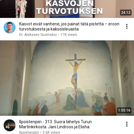
24:12
Kasvot eivät vanhene, jos painat tätä pistettä – eroon
turvotuksesta ja kaksoisleuasta
Dr. Alekseev Suomeksi
•
17K views
1:55:16
Ilpoistenpiiri - 313. Suora lähetys Turun
Martinkirkosta. Jani Lindroos ja Elisha.
Ilpoistenpiiri
•
3.6K views