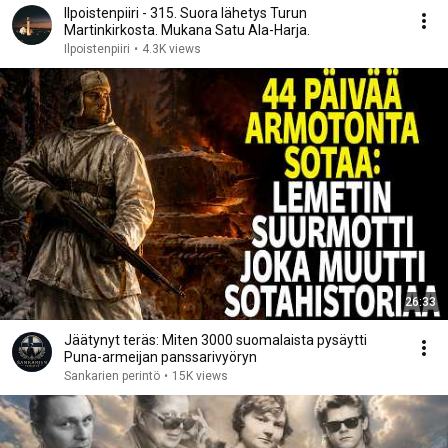
Ilpoistenpiiri - 315. Suora lähetys Turun
Martinkirkosta. Mukana Satu Ala-Harja.
Ilpoistenpiiri
•
4.3K views
26:33
Jäätynyt teräs: Miten 3000 suomalaista pysäytti
Puna-armeijan panssarivyöryn
Sankarien perintö
•
15K views