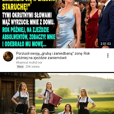
2:01:02
Porzucił swoją „grubą i zaniedbaną” żonę. Rok
później na zjeździe zaniemówił.
Khamrul mohd nor
New
25K views