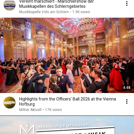
Vereint marschiert - Marschiershow der
Musikkapellen des Schlerngebietes
Musikkapelle Völs am Schlern
•
1.9K views
4:48
Highlights from the Officers' Ball 2026 at the Vienna
Hofburg
Militär Aktuell
•
17K views