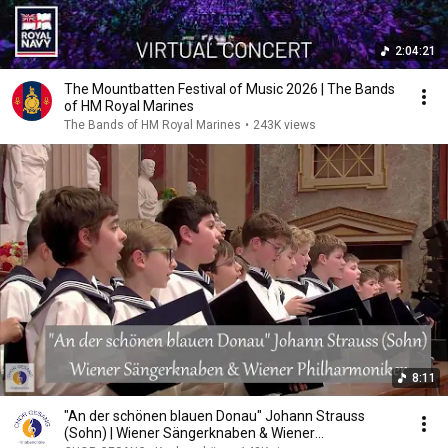
2:04:21
The Mountbatten Festival of Music 2026 | The Bands
of HM Royal Marines
The Bands of HM Royal Marines
•
243K views
8:11
"An der schönen blauen Donau" Johann Strauss
(Sohn) | Wiener Sängerknaben & Wiener