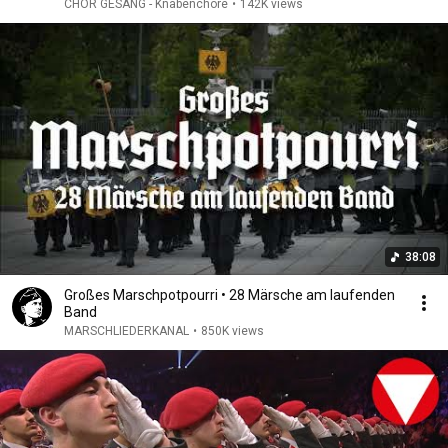
Philharmoniker
CHOR GESANG - Knabenchöre
•
142K views
38:08
Großes Marschpotpourri • 28 Märsche am laufenden
Band
MARSCHLIEDERKANAL
•
850K views