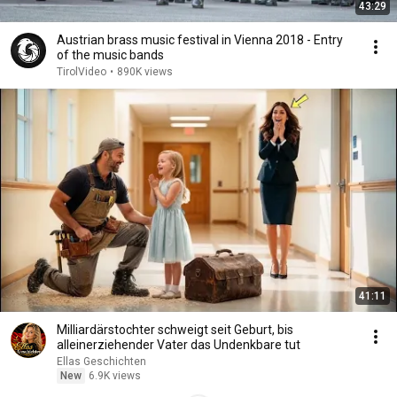
43:29
Austrian brass music festival in Vienna 2018 - Entry
of the music bands
TirolVideo
•
890K views
41:11
Milliardärstochter schweigt seit Geburt, bis
alleinerziehender Vater das Undenkbare tut
Ellas Geschichten
New
6.9K views