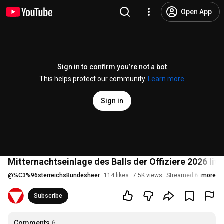
Open App
Sign in to confirm you’re not a bot
This helps protect our community.
Learn more
Sign in
Mitternachtseinlage des Balls der Offiziere 2026 liv
@
%C3%96sterreichsBundesheer
114 likes
7.5K views
Streamed 6 months 
more
Subscribe
Comments
6