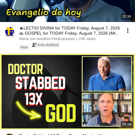
20:36
🔥LECTIO DIVINA for TODAY Friday, August 7, 2026
🙏 GOSPEL for TODAY Friday, August 7, 2026 (Mt
16:...
María con nosotros Predicaciones
•
24K views
Auto-dubbed
New
58:04