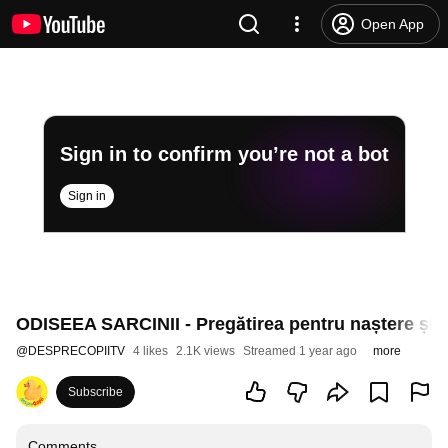
Open App
Sign in to confirm you’re not a bot
Sign in
ODISEEA SARCINII - Pregătirea pentru naștere și 
@
DESPRECOPIITV
4 likes
2.1K views
Streamed 1 year ago
more
Subscribe
Comments