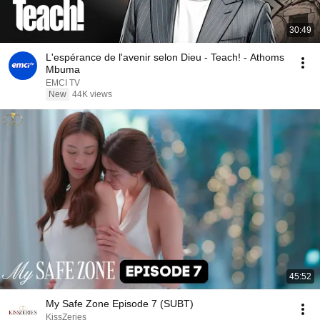
30:49
L'espérance de l'avenir selon Dieu - Teach! - Athoms
Mbuma
EMCI TV
New
44K views
45:52
My Safe Zone Episode 7 (SUBT)
KissZeries