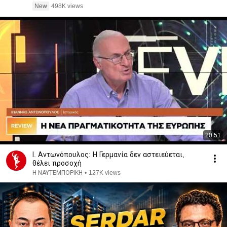
New
498K views
20:51
Ι. Αντωνόπουλος: Η Γερμανία δεν αστειεύεται,
θέλει προσοχή
Η ΝΑΥΤΕΜΠΟΡΙΚΗ
•
127K views