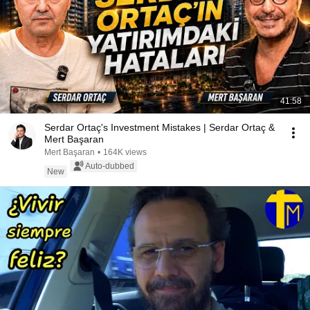
41:58
Serdar Ortaç's Investment Mistakes | Serdar Ortaç &
Mert Başaran
Mert Başaran
•
164K views
Auto-dubbed
New