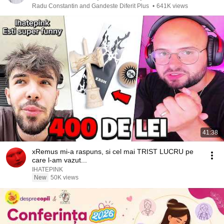
Radu Constantin and Gandeste Diferit Plus
•
641K views
41:38
xRemus mi-a raspuns, si cel mai TRIST LUCRU pe
care l-am vazut...
IHATEPINK
New
50K views