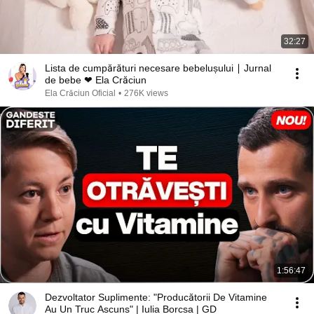
32:27
Lista de cumpărături necesare bebelușului ∣ Jurnal
de bebe ❤ Ela Crăciun
Ela Crăciun Oficial
•
276K views
1:56:47
Dezvoltator Suplimente: "Producătorii De Vitamine
Au Un Truc Ascuns" | Iulia Borcsa | GD