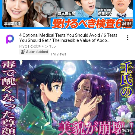
36:56
4 Optional Medical Tests You Should Avoid / 6 Tests
You Should Get / The Incredible Value of Abdo...
PIVOT 公式チャンネル
Auto-dubbed
1M views
36:39