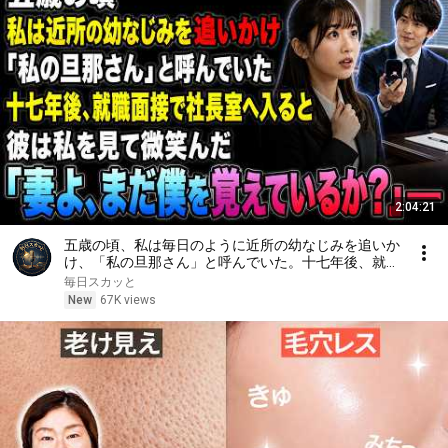
2:04:21
五歳の頃、私は毎日のように近所の幼なじみを追いか
け、「私の旦那さん」と呼んでいた。十七年後、就職
面接で社長室へ入ると、彼は私を見て微笑んだ。「妻
毎日スカッと
よ、まだ僕を覚えているか？」――
New
67K views