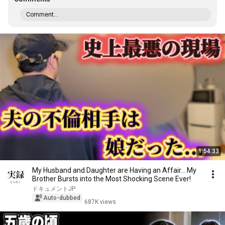
Comment...
1:54:33
My Husband and Daughter are Having an Affair... My
Brother Bursts into the Most Shocking Scene Ever!
ドキュメントJP
Auto-dubbed
687K views