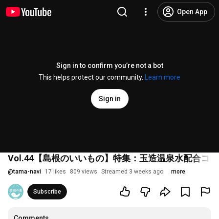
Open App
Sign in to confirm you’re not a bot
This helps protect our community.
Learn more
Sign in
Vol.44【島根のいいもの】特集：玉造温泉水配合コ
@
tama-navi
17 likes
809 views
Streamed 3 weeks ago
more
Subscribe
Comments