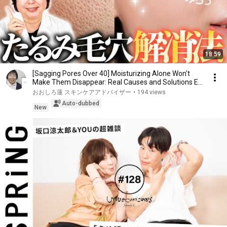
18:59
[Sagging Pores Over 40] Moisturizing Alone Won't
Make Them Disappear: Real Causes and Solutions E...
おおしろ蓮 スキンケアアドバイザー
•
194 views
Auto-dubbed
New