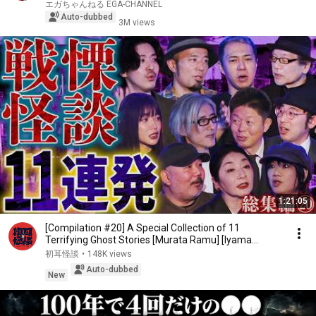
エガちゃんねる EGA-CHANNEL
Auto-dubbed
3M views
1:21:05
[Compilation #20] A Special Collection of 11
Terrifying Ghost Stories [Murata Ramu] [Iyama
Ryokic...
初耳怪談
•
148K views
Auto-dubbed
New