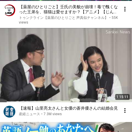
【薬屋のひとりごと】壬氏の美貌が崩壊！毒で醜くな
った王弟を、猫猫は愛せますか？【アニメ】【じんま
お】
トゥンクライン【薬屋のひとりごと 声真似チャンネル】
•
55K
views
1:15:11
【速報】山里亮太さんと女優の蒼井優さんの結婚会見
産経ニュース
•
7.3M views