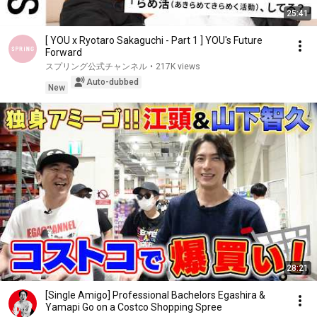
25:41
[ YOU x Ryotaro Sakaguchi - Part 1 ] YOU's Future
Forward
スプリング公式チャンネル
•
217K views
Auto-dubbed
New
28:21
[Single Amigo] Professional Bachelors Egashira &
Yamapi Go on a Costco Shopping Spree