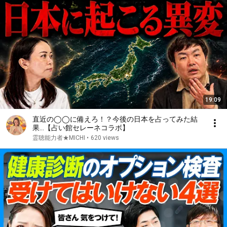
19:09
直近の◯◯に備えろ！？今後の日本を占ってみた結
果…【占い館セレーネコラボ】
霊聴能力者★MICHI
•
620 views