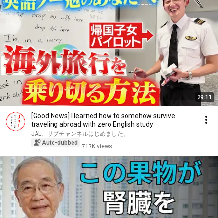
29:11
[Good News] I learned how to somehow survive
traveling abroad with zero English study
JAL、サブチャンネルはじめました。
Auto-dubbed
717K views