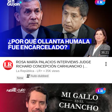
36:21
ROSA MARÍA PALACIOS INTERVIEWS JUDGE
RICHARD CONCEPCIÓN CARHUANCHO |
WITHOUT A SCRIPT
La República - LR+
•
35K views
Auto-dubbed
New