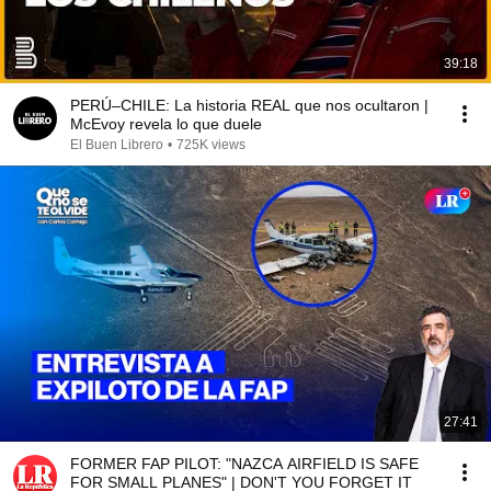
39:18
PERÚ–CHILE: La historia REAL que nos ocultaron |
McEvoy revela lo que duele
El Buen Librero
•
725K views
27:41
FORMER FAP PILOT: "NAZCA AIRFIELD IS SAFE
FOR SMALL PLANES" | DON'T YOU FORGET IT