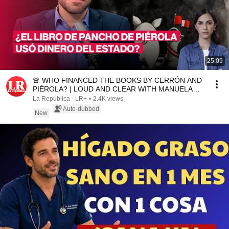
25:09
🚨 WHO FINANCED THE BOOKS BY CERRÓN AND
PIÉROLA? | LOUD AND CLEAR WITH MANUELA
CAMACHO
La República - LR+
•
2.4K views
Auto-dubbed
New