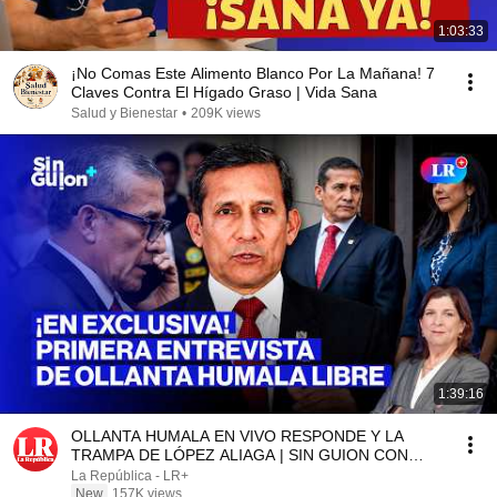
1:03:33
¡No Comas Este Alimento Blanco Por La Mañana! 7
Claves Contra El Hígado Graso | Vida Sana
Salud y Bienestar
•
209K views
1:39:16
OLLANTA HUMALA EN VIVO RESPONDE Y LA
TRAMPA DE LÓPEZ ALIAGA | SIN GUION CON
ROSA MARÍA PALACIOS
La República - LR+
New
157K views