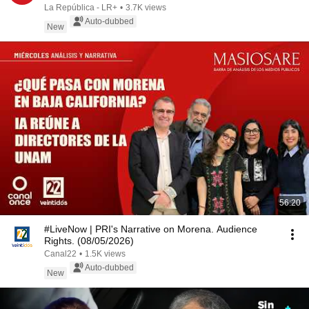
La República - LR+
•
3.7K views
Auto-dubbed
New
56:20
#LiveNow | PRI's Narrative on Morena. Audience
Rights. (08/05/2026)
Canal22
•
1.5K views
Auto-dubbed
New