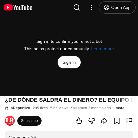
Open App
Sign in to confirm you’re not a bot
This helps protect our community.
Learn more
Sign in
¿DE DÓNDE SALDRÁ EL DINERO? EL EQUIPO DE
@
LaRepublica
285 likes
5.6K views
Streamed 2 months ago
more
Subscribe
Comments
26