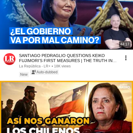
44:17
SANTIAGO PEDRAGLIO QUESTIONS KEIKO
FUJIMORI'S FIRST MEASURES | THE TRUTH IN
DEPTH WITH SALINAS
La República - LR+
•
18K views
Auto-dubbed
New