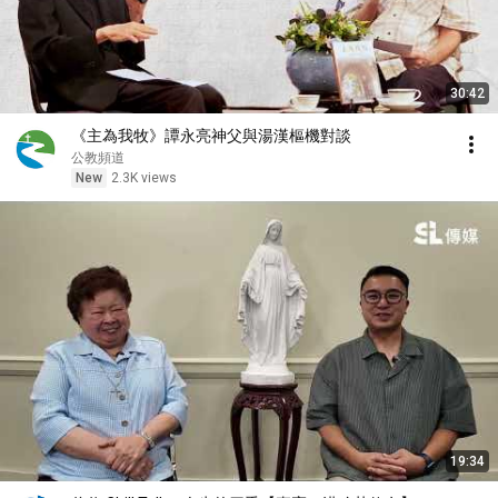
30:42
《主為我牧》譚永亮神父與湯漢樞機對談
公教頻道
New
2.3K views
19:34