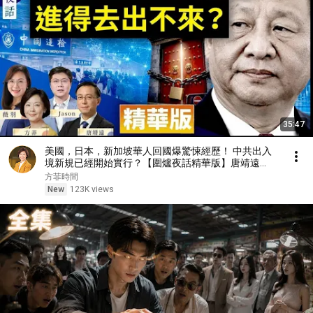
35:47
美國，日本，新加坡華人回國爆驚悚經歷！ 中共出入
境新規已經開始實行？【圍爐夜話精華版】唐靖遠
Jason 薇羽 方菲
方菲時間
New
123K views