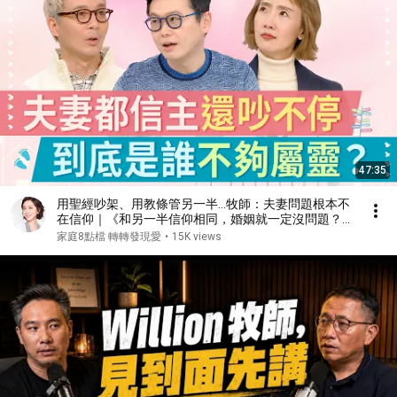
47:35
用聖經吵架、用教條管另一半...牧師：夫妻問題根本不
在信仰｜《和另一半信仰相同，婚姻就一定沒問題？》
#李協聰 #Steven #陸明君 #Mark #小柔
家庭8點檔 轉轉發現愛
•
15K views