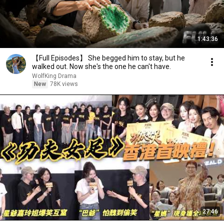
1:43:36
【Full Episodes】 She begged him to stay, but he
walked out. Now she's the one he can't have.
WolfKing Drama
New
78K views
27:46