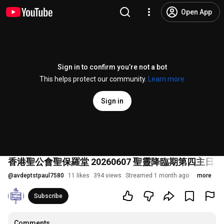
Open App
Sign in to confirm you’re not a bot
This helps protect our community.
Learn more
Sign in
香港聖公會聖保羅堂 20260607 聖靈降臨期第四主日 父
@
avdeptstpaul7580
11 likes
394 views
Streamed 1 month ago
more
Subscribe
Comments