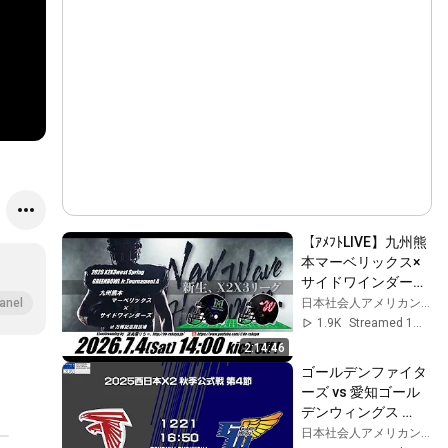
【ｱﾒﾌﾄLIVE】九州熊
本マーベリックス×
サイドワインダーズ
【2026X2X3Jrﾄｰﾅﾒﾝ
日本社会人アメリカンフットボール協会_X2X3リーグ公式
anel
ﾄ】
1.9K
Streamed 1mo ago
2:14:46
ゴールデンファイタ
ーズ vs 愛知ゴール
デンウィングス 
【X2WEST 第4節】
日本社会人アメリカンフットボール協会_X2X3リーグ公式