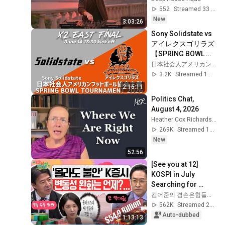
Style - SUMMER 
552
Streamed 33 min ago
DEEP HOUSE Mix
New
3:03:26
Sony Solidstate vs
アイレクスゴリラズ
【SPRING BOWL 
TOURNAMENT 
日本社会人アメリカンフットボール協会_X2X3リーグ公式
2026】
3.2K
Streamed 1mo ago
2:16:11
Politics Chat, 
August 4, 2026
Heather Cox Richardson
269K
Streamed 1d ago
New
52:56
[See you at 12] 
KOSPI in July 
Searching for 
Direction! Starting 
김어준의 겸손은힘들다 뉴스공장
Up Today... Is This 
562K
Streamed 2w ago
the First Ste...
Auto-dubbed
1:13:13