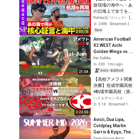
故現場の海中へ・あ
の日海上で全てを見
た核心証言
ReHacQ−リハック−【公式】
【ReHacQ高橋弘
249K
Streamed 2d ago
樹・須賀川拓・今野
New
3:05:15
忍】
American Football 
X2 WEST Aichi 
Golden Wings vs. 
Golden Fighters 
Kei Gekiku
June 20, 2026 MK 
330
1mo ago
Taxi Field EXPO
Auto-dubbed
21:04
【高校アメフト関東
決勝】佼成学園高校
×駒場学園高校（第
52回関東高校アメリ
ハドルチャンネル
カンフットボール大
5.1K
Streamed 1mo ago
会）
2:23:00
Avicii, Dua Lipa, 
Coldplay, Martin 
Garrix & Kygo, The 
Chainsmokers 
Deep House Aqua