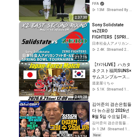
FIFA
13M
Streamed 8y ago
2:37:30
Sony Solidstate 
vsZERO 
FIGHTERS【SPRIN
G BOWL 
日本社会人アメリカンフットボール協会_X2X3リーグ公式
TOURNAMENT 
2.4K
Streamed 2mo ago
2026】
2:17:16
【ｱﾒﾌﾄLIVE】ハカタ
ネクスト福岡SUNS×
サムスンブルースト
ーム【2026日韓交流
道楽屋りちゃ
戦】
5.1K
Streamed 1mo ago
2:49:28
김어준의 겸손은힘들
다 뉴스공장 2026년 
8월 5일 수요일 [곽상
준, 정청래, 홍사훈X
김어준의 겸손은힘들다 뉴스공장
주진우X오혁진X손병
1.2M
Streamed 1d ago
호, 이광수X한문도X
New
2:57:24