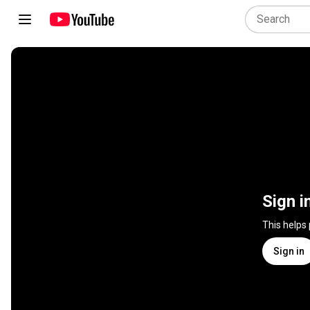
Sign i
This helps
Sign in