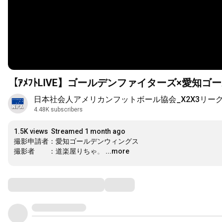
【ｱﾒﾌﾄLIVE】ゴールデンファイターズ×愛知ゴール
日本社会人アメリカンフットボール協会_X2X3リー
4.48K subscribers
1.5K views
Streamed 1 month ago
撮影申請者：愛知ゴールデンウィングス

撮影者　　：道楽屋りちゃ。
…
...more
Comments