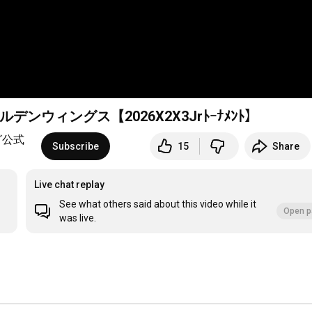
デンウィングス【2026X2X3Jrﾄｰﾅﾒﾝﾄ】
グ公式
Subscribe
15
Share
Live chat replay
See what others said about this video while it
Open p
was live.