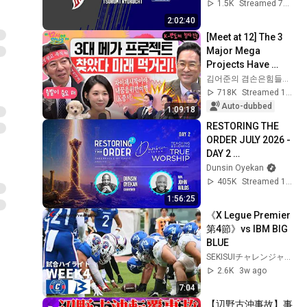
Golden Fighters vs 
1.5K
Streamed 7mo ago
AICHI Golden 
2:02:40
Wings
[Meet at 12] The 3 
Major Mega 
Projects Have 
Arrived! What Does 
김어준의 겸손은힘들다 뉴스공장
the Blueprint for K-
718K
Streamed 1mo ago
Semiconductors...
Auto-dubbed
1:09:18
RESTORING THE 
ORDER JULY 2026 - 
DAY 2 
#dunsinoyekan 
Dunsin Oyekan
#worship 
405K
Streamed 1mo ago
#intimacy
1:56:25
《X Legue Premier 
第4節》vs IBM BIG 
BLUE
SEKISUIチャレンジャーズ
2.6K
3w ago
7:04
【辺野古沖事故】事