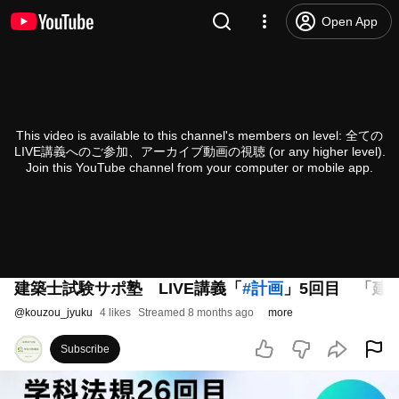
Open App
This video is available to this channel's members on level: 全ての
LIVE講義へのご参加、アーカイブ動画の視聴 (or any higher level).
Join this YouTube channel from your computer or mobile app.
建築士試験サポ塾 LIVE講義「
#計画
」5回目 「
@
kouzou_jyuku
4 likes
Streamed 8 months ago
more
Subscribe