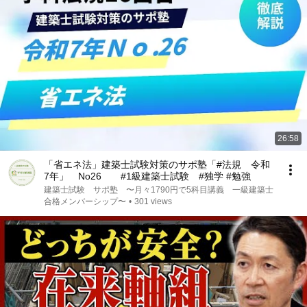
26:58
「省エネ法」建築士試験対策のサポ塾「#法規 令和
7年」 No26 #1級建築士試験 #独学 #勉強
建築士試験 サポ塾 〜月々1790円で5科目講義 一級建築士
合格メンバーシップ〜
•
301 views