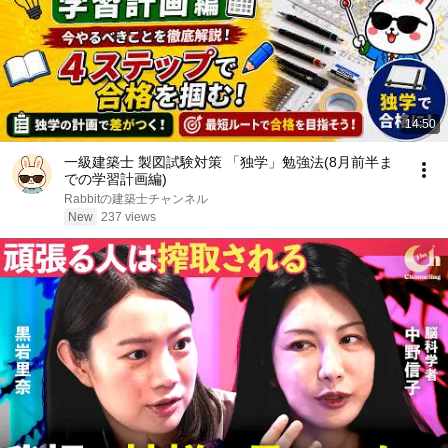
14:50
一級建築士 製図試験対策 「独学」勉強法(8月前半ま
での学習計画編)
Rabbitの建築士チャンネル
New
237 views