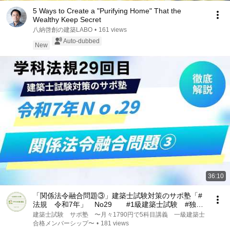
5 Ways to Create a "Purifying Home" That the
Wealthy Keep Secret
八納啓創の建築LABO
•
161 views
Auto-dubbed
New
36:10
「関係法令融合問題③」建築士試験対策のサポ塾「#
法規 令和7年」 No29 #1級建築士試験 #独学
#勉強
建築士試験 サポ塾 〜月々1790円で5科目講義 一級建築士
合格メンバーシップ〜
•
181 views