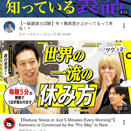
8:15
【一級建築士試験】年々難易度が上がってるって本
当！？
タティモチャンネル
•
5.3K views
40:28
【Reduce Stress in Just 5 Minutes Every Morning?】
Ranmaru Is Convinced by the "Pro Way" to Rest
Pra...
新R25チャンネル