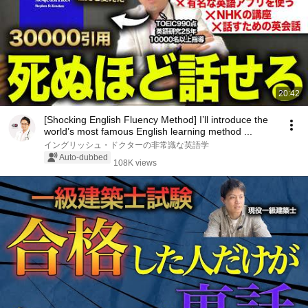
20:42
[Shocking English Fluency Method] I’ll introduce the
world’s most famous English learning method ...
イングリッシュ・ドクターの非常識な英語学
Auto-dubbed
108K views