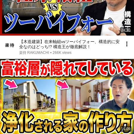
24:30
【木造建築】在来軸組vsツーバイフォー、構造的に安
全なのはどっち!? 構造王が徹底解説！
楽待 RAKUMACHI
•
266K views
16:09