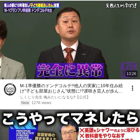
13:26
M-1準優勝のドンデコルテ!!他人の実家に10年住み続
け"子ども部屋おじさん"状態に!?遅咲き芸人が歩んだ
波乱の人生とは!?
しくじり先生 俺みたいになるな!!【公式】
New
127K views