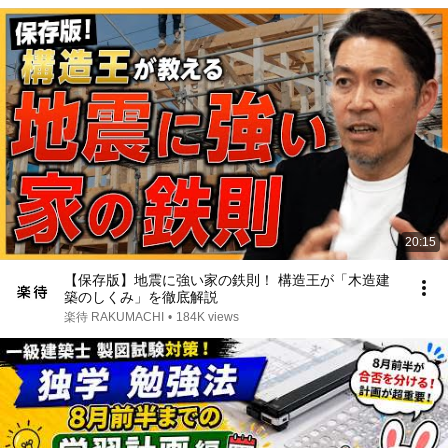
20:15
【保存版】地震に強い家の鉄則！ 構造王が「木造建
築のしくみ」を徹底解説
楽待 RAKUMACHI
•
184K views