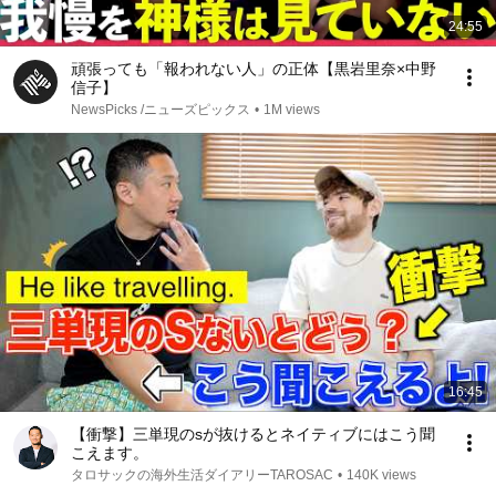
24:55
頑張っても「報われない人」の正体【黒岩里奈×中野
信子】
NewsPicks /ニューズピックス
•
1M views
16:45
【衝撃】三単現のsが抜けるとネイティブにはこう聞
こえます。
タロサックの海外生活ダイアリーTAROSAC
•
140K views