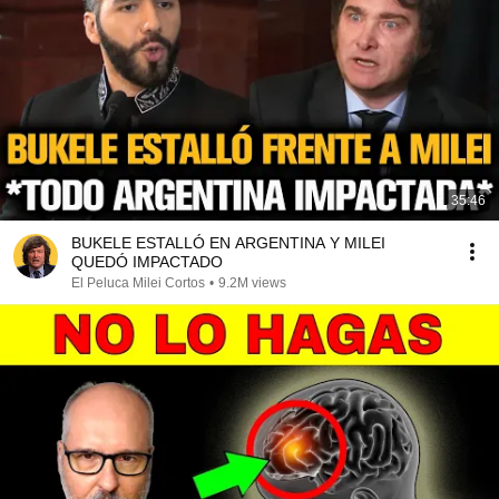
35:46
BUKELE ESTALLÓ EN ARGENTINA Y MILEI
QUEDÓ IMPACTADO
El Peluca Milei Cortos
•
9.2M views