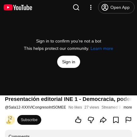
Open App
Sign in to confirm you’re not a bot
This helps protect our community.
Learn more
Sign in
Presentación editorial INE 1 - Democracia, podere
@
Sala12-XXXVICongresoIntSOMEE
No likes
27 views
Streamed 9 months 
more
Subscribe
Comments