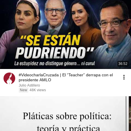
36:52
#VideocharlaCruzada | El “Teacher” derrapa con el
presidente AMLO
Julio Astillero
New
48K views