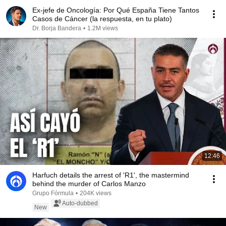
Ex-jefe de Oncología: Por Qué España Tiene Tantos
Casos de Cáncer (la respuesta, en tu plato)
Dr. Borja Bandera
•
1.2M views
12:46
Harfuch details the arrest of 'R1', the mastermind
behind the murder of Carlos Manzo
Grupo Fórmula
•
204K views
Auto-dubbed
New