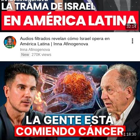
32:14
Audios filtrados revelan cómo Israel opera en
América Latina | Inna Afinogenova
Inna Afinogenova
New
270K views
1:18:30