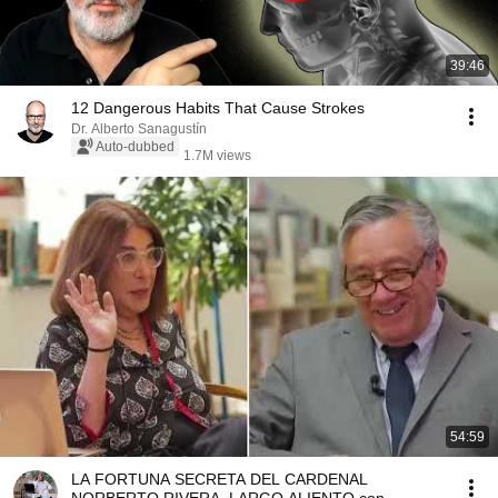
39:46
12 Dangerous Habits That Cause Strokes
Dr. Alberto Sanagustín
Auto-dubbed
1.7M views
54:59
LA FORTUNA SECRETA DEL CARDENAL