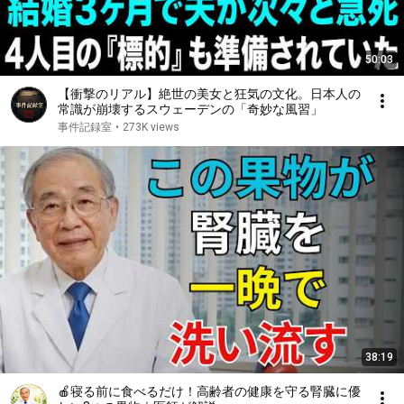
50:03
【衝撃のリアル】絶世の美女と狂気の文化。日本人の
常識が崩壊するスウェーデンの「奇妙な風習」
事件記録室
•
273K views
38:19
🍎寝る前に食べるだけ！高齢者の健康を守る腎臓に優