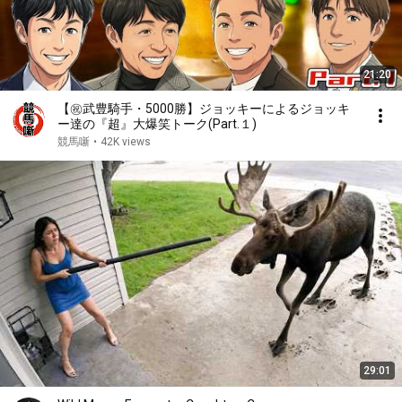
21:20
【㊗️武豊騎手・5000勝】ジョッキーによるジョッキ
ー達の『超』大爆笑トーク(Part.１)
競馬噺
•
42K views
29:01