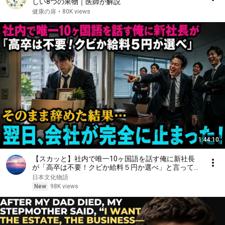
しい8つの果物｜医師が解説
健康の扉
•
80K views
1:44:10
【スカッと】社内で唯一10ヶ国語を話す俺に新社長
が「高卒は不要！クビか給料５円か選べ」と言ってき
た。そのまま辞めた結果
日本文化物語
New
98K views