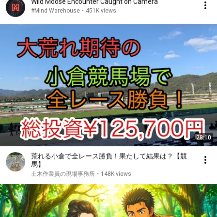
Wild Moose Encounter Caught on Camera
#Mind Warehouse
•
451K views
28:10
荒れる小倉で全レース勝負！果たして結果は？【競
馬】
土木作業員の現場事務所
•
148K views