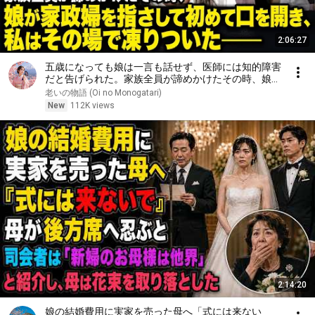
2:06:27
五歳になっても娘は一言も話せず、医師には知的障害
だと告げられた。家族全員が諦めかけたその時、娘が
家政婦を指さして初めて口を開き、私はその場で凍り
老いの物語 (Oi no Monogatari)
ついた――
New
112K views
2:14:20
娘の結婚費用に実家を売った母へ「式には来ない