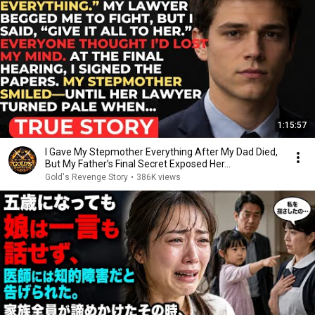
1:15:57
I Gave My Stepmother Everything After My Dad Died,
But My Father’s Final Secret Exposed Her...
Gold's Revenge Story
•
386K views