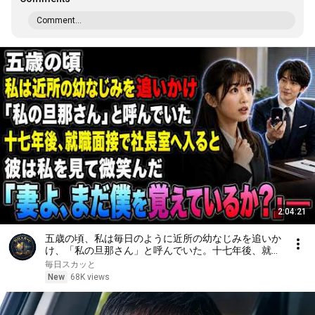
Comment...
2:04:21
五歳の頃、私は毎日のように近所の幼なじみを追いか
け、「私の旦那さん」と呼んでいた。十七年後、就職
面接で社長室へ入ると、彼は私を見て微笑んだ。「妻
毎日スカッと
よ、まだ僕を覚えているか？」――
New
68K views