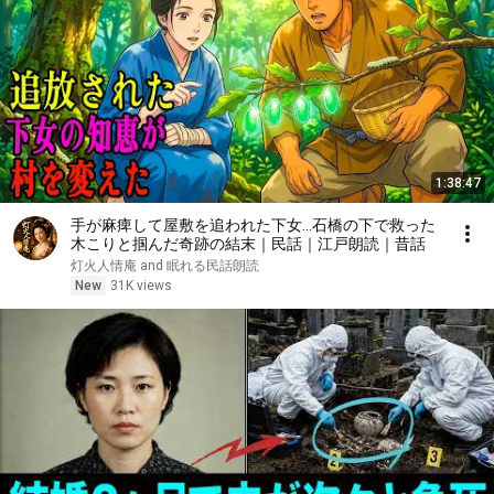
1:38:47
手が麻痺して屋敷を追われた下女…石橋の下で救った
木こりと掴んだ奇跡の結末｜民話｜江戸朗読｜昔話
灯火人情庵 and 眠れる民話朗読
New
31K views