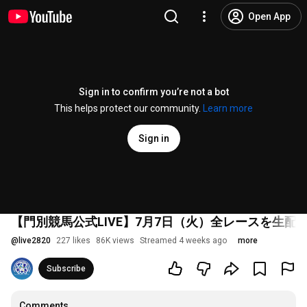
Open App
Sign in to confirm you’re not a bot
This helps protect our community.
Learn more
Sign in
【門別競馬公式LIVE】7月7日（火）全レースを生配信
@
live2820
227 likes
86K views
Streamed 4 weeks ago
more
Subscribe
Comments