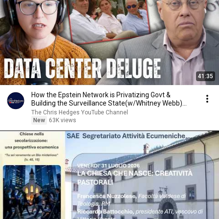
41:35
How the Epstein Network is Privatizing Govt &
Building the Surveillance State(w/Whitney Webb)
|TCHR
The Chris Hedges YouTube Channel
New
63K views