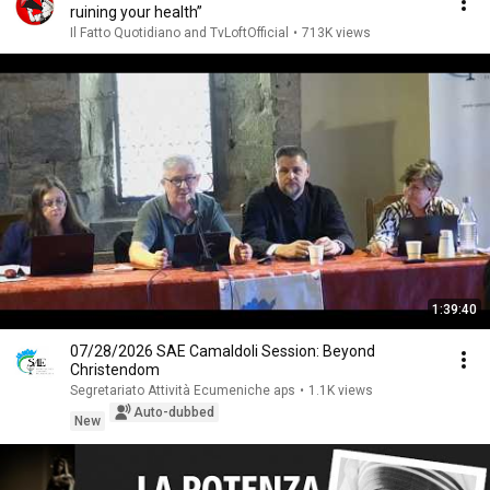
ruining your health”
Il Fatto Quotidiano and TvLoftOfficial
•
713K views
1:39:40
07/28/2026 SAE Camaldoli Session: Beyond
Christendom
Segretariato Attività Ecumeniche aps
•
1.1K views
Auto-dubbed
New