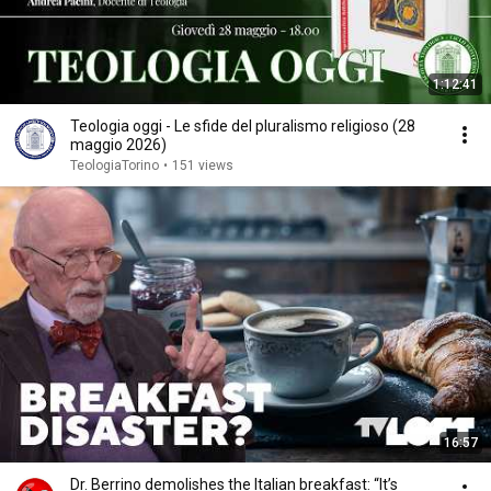
1:12:41
Teologia oggi - Le sfide del pluralismo religioso (28
maggio 2026)
TeologiaTorino
•
151 views
16:57
Dr. Berrino demolishes the Italian breakfast: “It’s