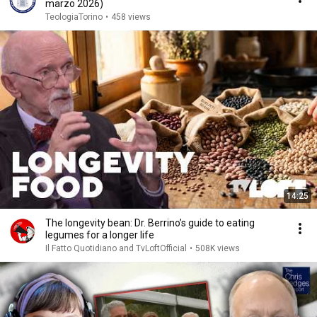
marzo 2026)
TeologiaTorino
•
458 views
14:25
The longevity bean: Dr. Berrino’s guide to eating
legumes for a longer life
Il Fatto Quotidiano and TvLoftOfficial
•
508K views