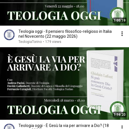
1:05:19
Teologia oggi - Il pensiero filosofico-religioso in Italia
nel Novecento (22 maggio 2026)
TeologiaTorino
•
179 views
1:16:20
Teologia oggi - È Gesù la via per arrivare a Dio? (18