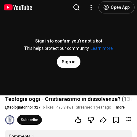
Open App
Sign in to confirm you’re not a bot
This helps protect our community.
Learn more
Sign in
Teologia oggi - Cristianesimo in dissolvenza? (13 
@
teologiatorino1327
6 likes
495 views
Streamed 1 year ago
more
Subscribe
Comments
1