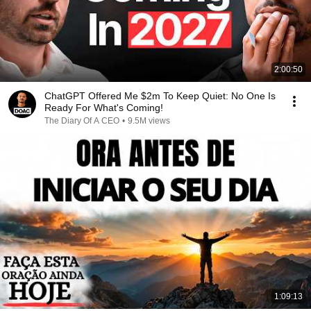
2:00:50
ChatGPT Offered Me $2m To Keep Quiet: No One Is
Ready For What's Coming!
The Diary Of A CEO
•
9.5M views
1:09:13