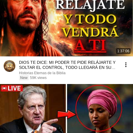
1:37:06
DIOS TE DICE: MI PODER TE PIDE RELÁJARTE Y
SOLTAR EL CONTROL, TODO LLEGARÁ EN SU
MOMENTO PERFECTO
Historias Eternas de la Biblia
New
59K views