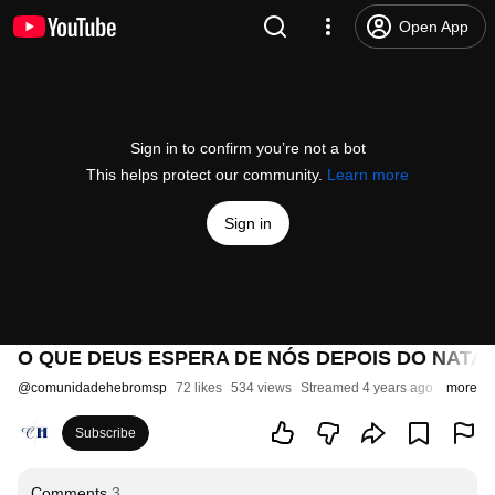
Open App
Sign in to confirm you’re not a bot
This helps protect our community.
Learn more
Sign in
O QUE DEUS ESPERA DE NÓS DEPOIS DO NATA
@
comunidadehebromsp
72 likes
534 views
Streamed 4 years ago
more
Subscribe
Comments
3