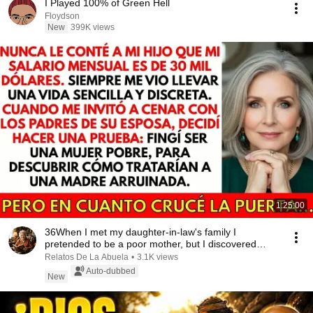
I Played 100% of Green Hell
Floydson
New
399K views
1:25:00
36When I met my daughter-in-law's family I
pretended to be a poor mother, but I discovered
someth...
Relatos De La Abuela
•
3.1K views
Auto-dubbed
New