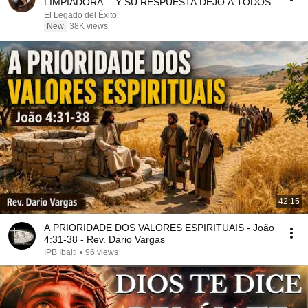
LIMPIADORA… Y SU RESPUESTA DEJÓ A TODOS
El Legado del Éxito
New
38K views
42:15
A PRIORIDADE DOS VALORES ESPIRITUAIS - João
4:31-38 - Rev. Dario Vargas
IPB Ibaiti
•
96 views