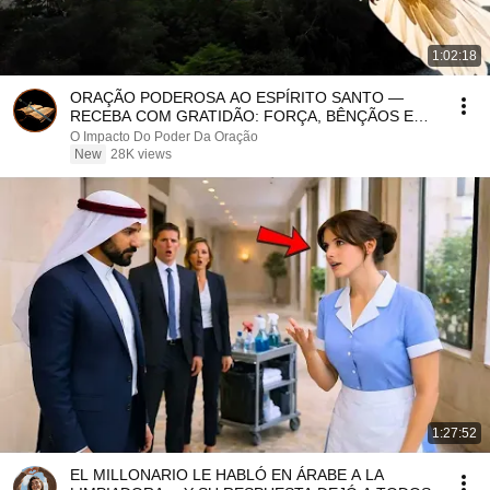
1:02:18
ORAÇÃO PODEROSA AO ESPÍRITO SANTO —
RECEBA COM GRATIDÃO: FORÇA, BÊNÇÃOS E
MILAGRES — ORE COM FÉ
O Impacto Do Poder Da Oração
New
28K views
1:27:52
EL MILLONARIO LE HABLÓ EN ÁRABE A LA