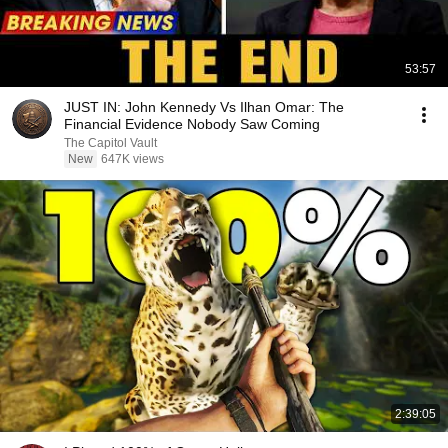
53:57
JUST IN: John Kennedy Vs Ilhan Omar: The
Financial Evidence Nobody Saw Coming
The Capitol Vault
New
647K views
2:39:05