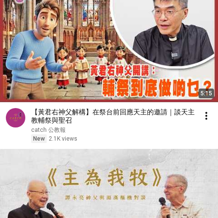
5:15
【黃君右神父解構】在祭台前回應天主的邀請｜談天主
教輔祭與聖召
catch 公教報
New
2.1K views