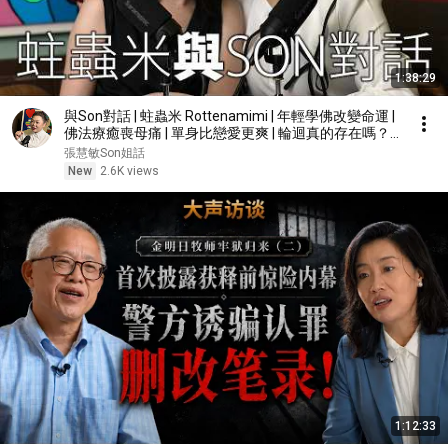
1:38:29
與Son對話 | 蛀蟲米 Rottenamimi | 年輕學佛改變命運 |
佛法療癒喪母痛 | 單身比戀愛更爽 | 輪迴真的存在嗎？|
張慧敏 | 職場慧眼 | 中文字幕 (AI自動)
張慧敏Son姐話
New
2.6K views
1:12:33