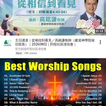
31:15
主日講道｜從相信到看見／高銘謙牧師（建道神學院候
任院長）｜20260802｜阡陌社區浸信會｜
官方頻道阡陌社區浸信會
New
18K views