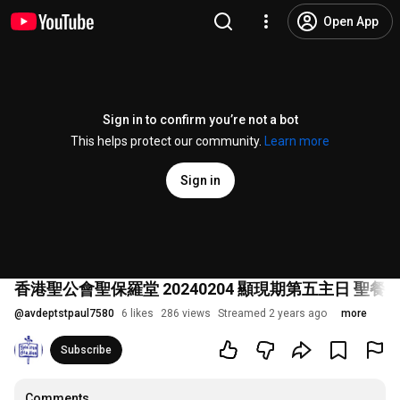
Open App
Sign in to confirm you’re not a bot
This helps protect our community.
Learn more
Sign in
香港聖公會聖保羅堂 20240204 顯現期第五主日 聖餐崇拜
@
avdeptstpaul7580
6 likes
286 views
Streamed 2 years ago
more
Subscribe
Comments