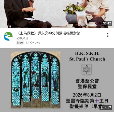
30:42
《主為我牧》譚永亮神父與湯漢樞機對談
公教頻道
New
1.1K views
1:14:17