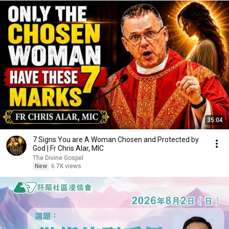
35:04
7 Signs You are A Woman Chosen and Protected by
God | Fr Chris Alar, MIC
The Divine Gospel
New
6.7K views