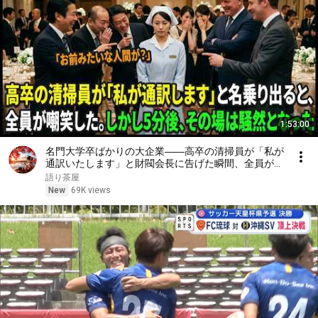
1:53:00
名門大学卒ばかりの大企業――高卒の清掃員が「私が
通訳いたします」と財閥会長に告げた瞬間、全員が嘲
笑した。しかし5分後、その場は静まり返った。#動
語り茶屋
エピソード#老後の物語 #家族の物語
New
69K views