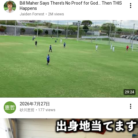
Bill Maher Says There’s No Proof for God... Then THIS
Happens
Jaiden Forrest
•
2M views
29:24
2026年7月27日
砂川恵哲
•
177 views