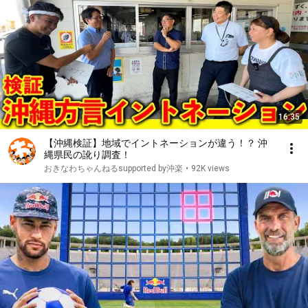
16:35
【沖縄検証】地域でイントネーションが違う！？ 沖
縄県民の訛り調査！
おきなわちゃんねるsupported by沖楽
•
92K views