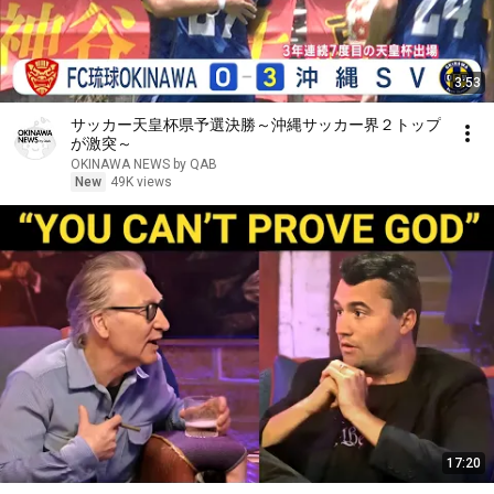
3:53
サッカー天皇杯県予選決勝～沖縄サッカー界２トップ
が激突～
OKINAWA NEWS by QAB
New
49K views
17:20