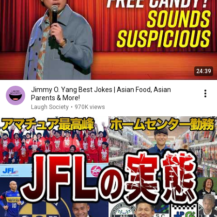
24:39
Jimmy O. Yang Best Jokes | Asian Food, Asian
Parents & More!
Laugh Society
•
970K views