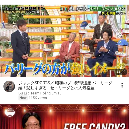
44:00
ジャンクSPORTS／ 昭和のプロ野球遺産 パ・リーグ
編！悲しすぎる… セ・リーグとの人気格差
🅵🆄🅻🅻🆂🅷🅾🆆
Lợi Lắc Team Hoàng Em 15
New
115K views