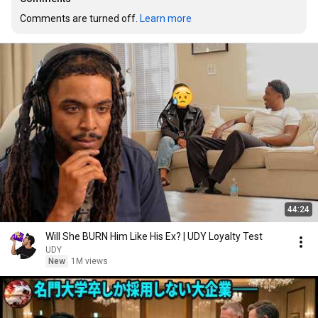
Comments are turned off. 
Learn more
44:24
Will She BURN Him Like His Ex? | UDY Loyalty Test
UDY
New
1M views