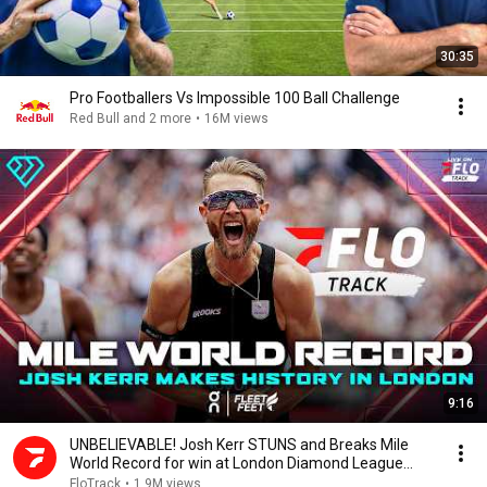
30:35
Pro Footballers Vs Impossible 100 Ball Challenge
Red Bull and 2 more
•
16M views
9:16
UNBELIEVABLE! Josh Kerr STUNS and Breaks Mile
World Record for win at London Diamond League
2026
FloTrack
•
1.9M views