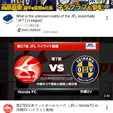
14:27
What is the unknown reality of the JFL, essentially
"J4"? [J.League]
Jリーグの教科書
Auto-dubbed
228K views
2:46
第27回日本フットボールリーグ（JFL）Honda FC vs
沖縄SV ハイライト動画