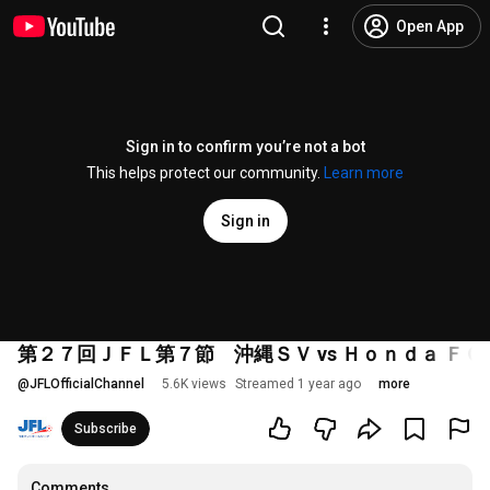
Open App
Sign in to confirm you’re not a bot
This helps protect our community.
Learn more
Sign in
第２７回ＪＦＬ第７節 沖縄ＳＶ vs Ｈｏｎｄａ Ｆ
@
JFLOfficialChannel
5.6K views
Streamed 1 year ago
more
Subscribe
Comments