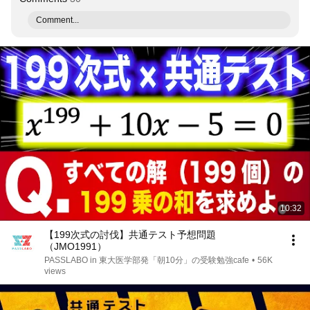
Comment...
10:32
【199次式の討伐】共通テスト予想問題
（JMO1991）
PASSLABO in 東大医学部発「朝10分」の受験勉強cafe
•
56K
views