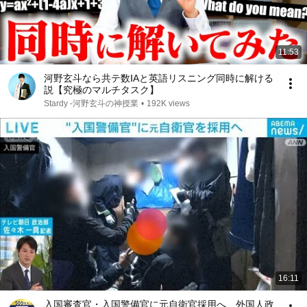
11:53
河野玄斗なら共テ数ⅠAと英語リスニング同時に解ける
説【究極のマルチタスク】
Stardy -河野玄斗の神授業
•
192K views
16:11
入国審査官・入国警備官に元自衛官採用へ 外国人政