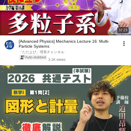
32:23
[Advanced Physics] Mechanics Lecture 16: Multi-
Particle Systems
「ただよび」理系チャンネル
Auto-dubbed
3.1K views