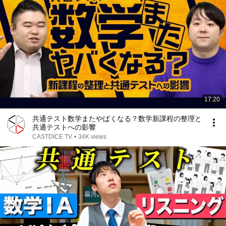
17:20
共通テスト数学またやばくなる？数学新課程の整理と
共通テストへの影響
CASTDICE TV
•
34K views