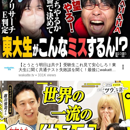
10:55
【とうとう明日は共テ】受験生これ見て安心しろ！東
大生に聞く共通テスト失敗談を聞く！最後にwakatte
からメッセージも！【wakatte TV】#996
wakatte.tv
•
331K views