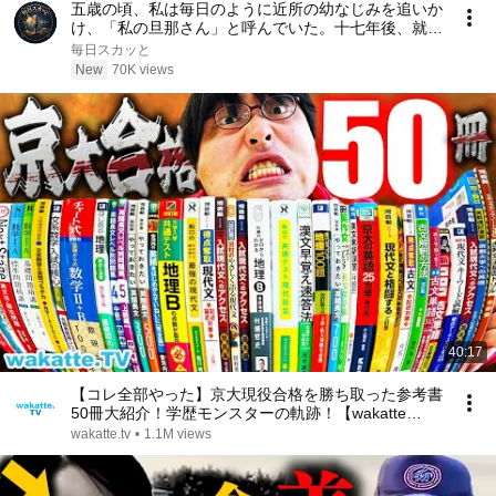
五歳の頃、私は毎日のように近所の幼なじみを追いか
け、「私の旦那さん」と呼んでいた。十七年後、就職
面接で社長室へ入ると、彼は私を見て微笑んだ。「妻
毎日スカッと
よ、まだ僕を覚えているか？」――
New
70K views
40:17
【コレ全部やった】京大現役合格を勝ち取った参考書
50冊大紹介！学歴モンスターの軌跡！【wakatte
TV】#1028
wakatte.tv
•
1.1M views