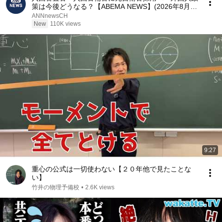
策は今後どうなる？【ABEMA NEWS】(2026年8月1
日)
ANNnewsCH
New
110K views
9:27
重心の公式は一切使わない【２０年他で見たことな
い】
竹井の物理予備校
•
2.6K views