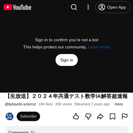
Open App
Sign in to confirm you’re not a bot
This helps protect our community.
Learn more
Sign in
【生放送】２０２４年共通テスト数学ⅠA解答超速報
@
tadayobi-science
196 likes
30K views
Streamed 2 years ago
more
Subscribe
Comments
30