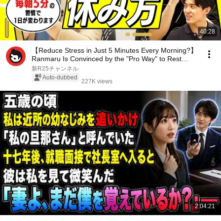
40:28
【Reduce Stress in Just 5 Minutes Every Morning?】
Ranmaru Is Convinced by the "Pro Way" to Rest
Pra...
新R25チャンネル
Auto-dubbed
227K views
2:04:21