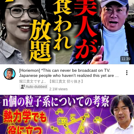
11:39
[Horiemon] *This can never be broadcast on TV.
Japanese people who haven't realized this yet are ...
堀江貴文ですよ。【堀江貴文 切り抜き】
Auto-dubbed
2.1M views