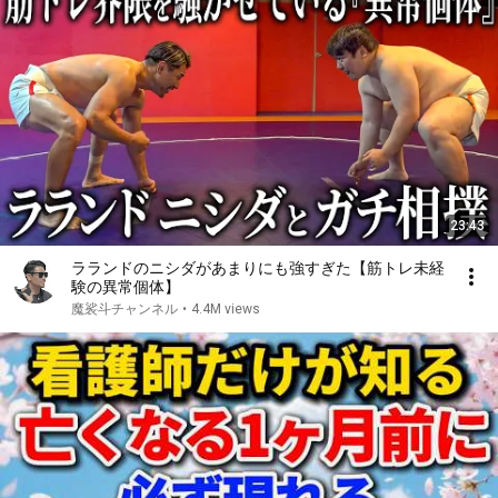
23:43
ラランドのニシダがあまりにも強すぎた【筋トレ未経
験の異常個体】
魔裟斗チャンネル
•
4.4M views