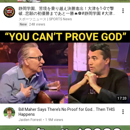
静岡学園、苦境を乗り越え決勝進出！大津を1-0で撃
破…悲願の初優勝まであと一勝🔥⚽#静岡学園 #大津
高校 #高校サッカー #インターハイ #高校サッカーイ
スポーツニュース | SPORTS News
ンターハイ #サッカー #静岡学園サッカー #
New
248 views
17:20
Bill Maher Says There’s No Proof for God... Then THIS
Happens
Jaiden Forrest
•
1.9M views