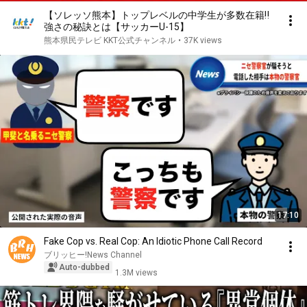
【ソレッソ熊本】トップレベルの中学生が多数在籍‼
強さの秘訣とは【サッカーU-15】
熊本県民テレビ KKT公式チャンネル
•
37K views
17:10
Fake Cop vs. Real Cop: An Idiotic Phone Call Record
ブリッヒー!News Channel
Auto-dubbed
1.3M views