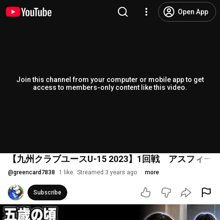
Open App
Join this channel from your computer or mobile app to get
access to members-only content like this video.
【九州クラブユースU-15 2023】1回戦 アスフィーダ
@
greencard7838
1 like
Streamed 3 years ago
more
Subscribe