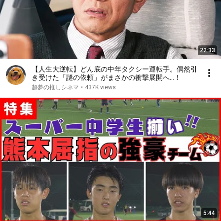
22:33
【人生大逆転】どん底の中年タクシー運転手。偶然引
き受けた「謎の依頼」がまさかの衝撃展開へ…！
超夢の推しシネマ
•
437K views
5:44