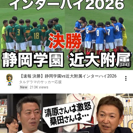
23:41
【速報 決勝】静岡学園vs近大附属インターハイ2026
タルデラマのサッカー応援
New
213K views