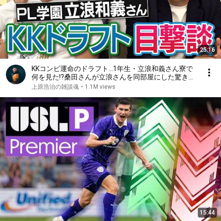
25:16
KKコンビ運命のドラフト…1年生・立浪和義さん寮で
何を見た!?桑田さんが立浪さんを同部屋にした驚きの
理由!?ライバル同級生の笑撃人生!?立浪さんもPL炒飯
上原浩治の雑談魂
•
1.1M views
作ってた!?PL学園寮生活【②/５】
15:44