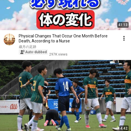
41:13
Physical Changes That Occur One Month Before
Death, According to a Nurse
歳月の足跡
Auto-dubbed
297K views
4:42