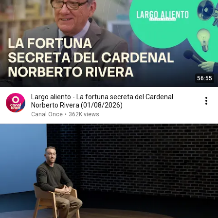
56:55
Largo aliento - La fortuna secreta del Cardenal
Norberto Rivera (01/08/2026)
Canal Once
•
362K views