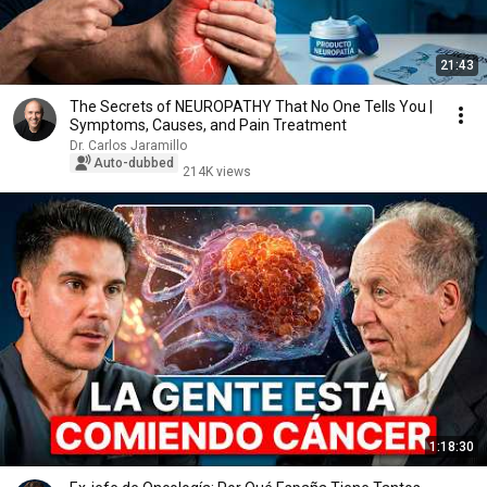
21:43
The Secrets of NEUROPATHY That No One Tells You |
Symptoms, Causes, and Pain Treatment
Dr. Carlos Jaramillo
Auto-dubbed
214K views
1:18:30