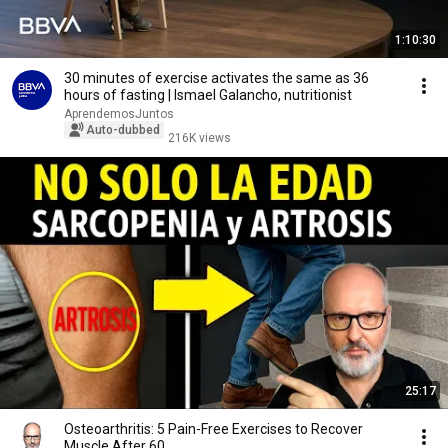
1:10:30
30 minutes of exercise activates the same as 36
hours of fasting | Ismael Galancho, nutritionist
AprendemosJuntos
Auto-dubbed
216K views
25:17
Osteoarthritis: 5 Pain-Free Exercises to Recover
Muscle After 60