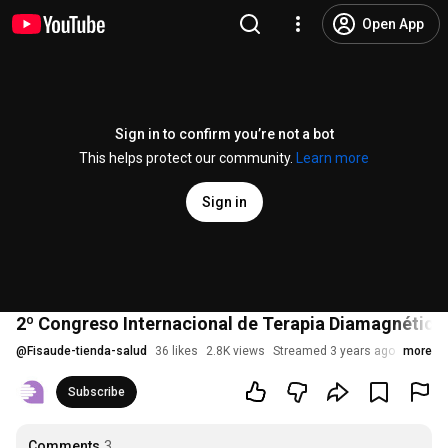
Open App
Sign in to confirm you’re not a bot
This helps protect our community.
Learn more
Sign in
2º Congreso Internacional de Terapia Diamagnética.
@
Fisaude-tienda-salud
36 likes
2.8K views
Streamed 3 years ago
more
Subscribe
Comments
3