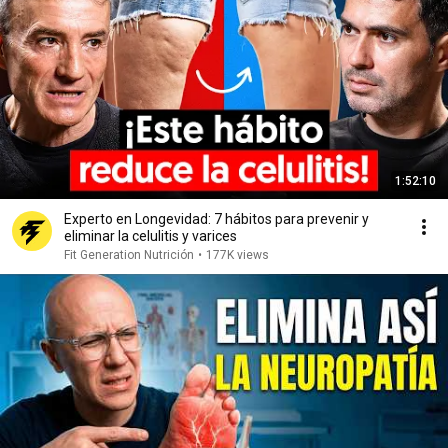
1:52:10
Experto en Longevidad: 7 hábitos para prevenir y
eliminar la celulitis y varices
Fit Generation Nutrición
•
177K views