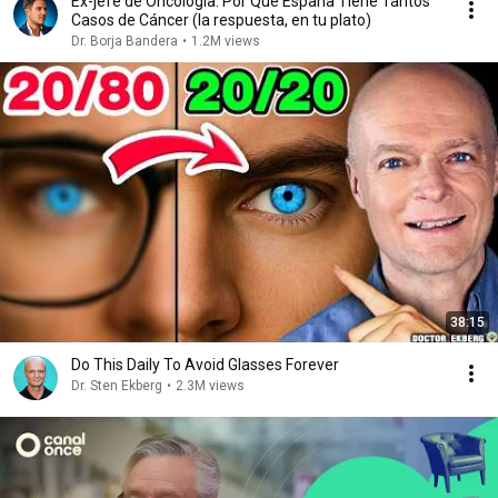
Ex-jefe de Oncología: Por Qué España Tiene Tantos
Casos de Cáncer (la respuesta, en tu plato)
Dr. Borja Bandera
•
1.2M views
38:15
Do This Daily To Avoid Glasses Forever
Dr. Sten Ekberg
•
2.3M views