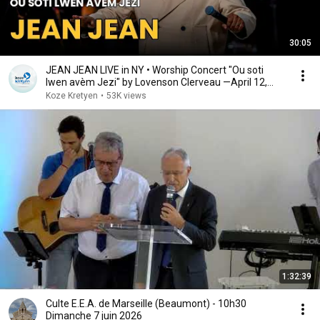
30:05
JEAN JEAN LIVE in NY • Worship Concert "Ou soti
lwen avèm Jezi" by Lovenson Clerveau —April 12,
2026
Koze Kretyen
•
53K views
1:32:39
Culte E.E.A. de Marseille (Beaumont) - 10h30
Dimanche 7 juin 2026