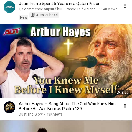
Jean-Pierre Spent 5 Years in a Qatari Prison
Ça commence aujourd'hui - France Télévisions
•
114K views
Auto-dubbed
New
8:57
Arthur Hayes ✝️ Sang About The God Who Knew Him
Before He Was Born 🙏 Psalm 139
Dust and Glory
•
48K views