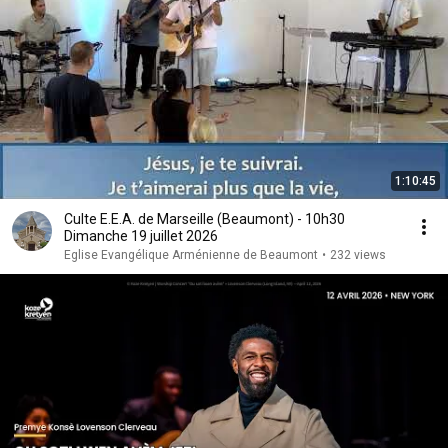
1:10:45
Culte E.E.A. de Marseille (Beaumont) - 10h30
Dimanche 19 juillet 2026
Eglise Evangélique Arménienne de Beaumont
•
232 views