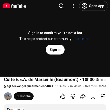
Open App
Sign in to confirm you’re not a bot
This helps protect our community.
Learn more
Sign in
Culte E.E.A. de Marseille (Beaumont) - 10h30 Diman
@
egliseevangeliquearmenienn4041
11 likes
246 views
Streamed 4 month
more
Subscribe
Comments