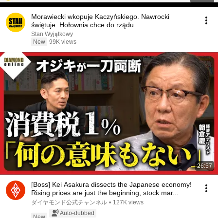
Morawiecki wkopuje Kaczyńskiego. Nawrocki
świętuje. Hołownia chce do rządu
Stan Wyjątkowy
New
99K views
26:57
[Boss] Kei Asakura dissects the Japanese economy!
Rising prices are just the beginning, stock mar...
ダイヤモンド公式チャンネル
•
127K views
Auto-dubbed
New