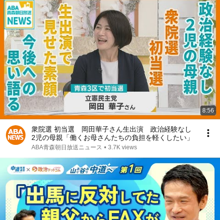
8:56
衆院選 初当選 岡田華子さん生出演 政治経験なし
2児の母親「働くお母さんたちの負担を軽くしたい」
ABA青森朝日放送ニュース
•
3.7K views