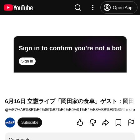
Open App
Sign in to confirm you’re not a bot
Sign in
6月16日 立憲ライブ「岡田家の食卓」ゲスト：岡田克
@
%E7%AB%8B%E6%86%B2%E6%B0%91%E4%B8%BB%E5%85%9A-cdp
more
Subscribe
Comments