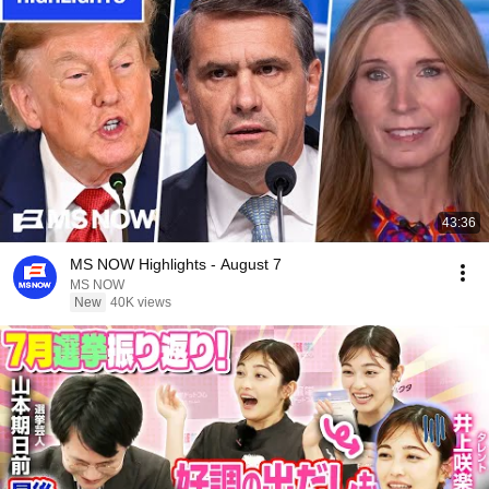
43:36
MS NOW Highlights - August 7
MS NOW
New
40K views