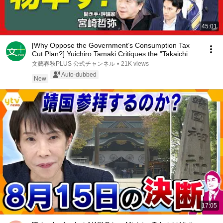
45:01
[Why Oppose the Government’s Consumption Tax
Cut Plan?] Yuichiro Tamaki Critiques the "Takaichi
A...
文藝春秋PLUS 公式チャンネル
•
21K views
Auto-dubbed
New
17:05