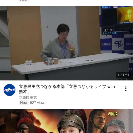
1:21:57
立憲民主党つながる本部「立憲つながるライブ with
熊本」
立憲民主党
New
927 views