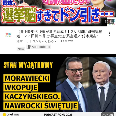
59:41
【井上咲楽の後輩が新党結成！】2人の間に週刊誌報
道！？／田川市長に“再生の道”系当選／“鈴木康友”氏
が事務所侵入で辞職願【井上咲楽×山本期日前】｜選
選挙ドットコムちゃんねる
•
131K views
挙ドットコムちゃんねる
Auto-dubbed
New
2:26:38