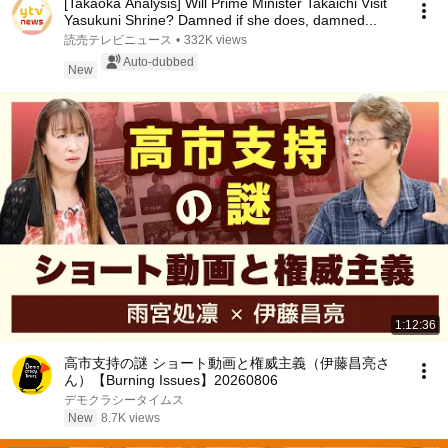
[Takaoka Analysis] Will Prime Minister Takaichi Visit
Yasukuni Shrine? Damned if she does, damned...
読売テレビニュース
•
332K views
Auto-dubbed
New
1:12:36
高市支持の謎 ショート動画と権威主義（伊藤昌亮さ
ん）【Burning Issues】20260806
デモクラシータイムス
New
8.7K views