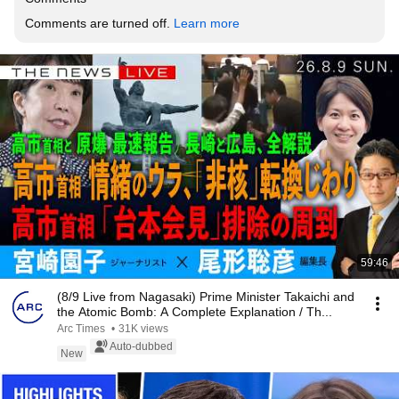
Comments are turned off. 
Learn more
59:46
(8/9 Live from Nagasaki) Prime Minister Takaichi and
the Atomic Bomb: A Complete Explanation / Th...
Arc Times
•
31K views
Auto-dubbed
New