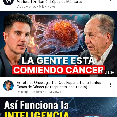
Artificial | Dr. Ramón López de Mántaras
Vidas Ajenas
•
545K views
1:18:30
Ex-jefe de Oncología: Por Qué España Tiene Tantos
Casos de Cáncer (la respuesta, en tu plato)
Dr. Borja Bandera
•
1.2M views