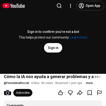
Open App
Sign in to confirm you’re not a bot
This helps protect our community.
Learn more
Sign in
Cómo la IA nos ayuda a generar problemas y a resol
@
FotoGebraRizzoK
4 likes
86 views
Streamed 1 year ago
more
Subscribe
Comments