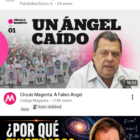
#FotoGebra2025
FotoGebra Rizzo, K.
•
54 views
26:52
Círculo Magenta: A Fallen Angel
Código Magenta
•
178K views
Auto-dubbed
New