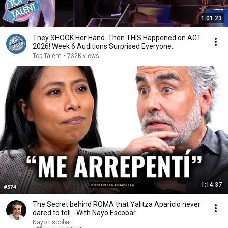
1:01:23
They SHOOK Her Hand. Then THIS Happened on AGT
2026! Week 6 Auditions Surprised Everyone..
Top Talent
•
732K views
1:14:37
The Secret behind ROMA that Yalitza Aparicio never
dared to tell - With Nayo Escobar
Nayo Escobar