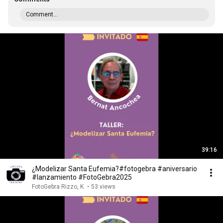
Comment...
39:16
¿Modelizar Santa Eufemia?#fotogebra #aniversario
#lanzamiento #FotoGebra2025
FotoGebra Rizzo, K.
•
53 views