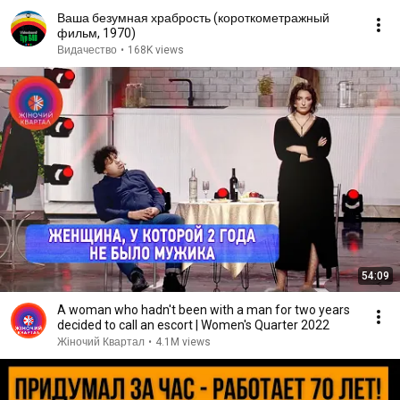
Ваша безумная храбрость (короткометражный
фильм, 1970)
Видачество
•
168K views
54:09
A woman who hadn't been with a man for two years
decided to call an escort | Women's Quarter 2022
Жіночий Квартал
•
4.1M views