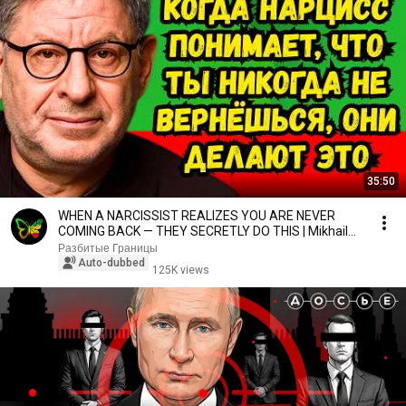
35:50
WHEN A NARCISSIST REALIZES YOU ARE NEVER
COMING BACK — THEY SECRETLY DO THIS | Mikhail
Labkovsky
Разбитые Границы
Auto-dubbed
125K views