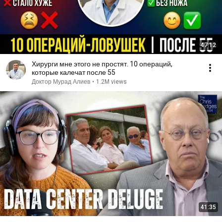
47:12
Хирурги мне этого не простят. 10 операций,
которые калечат после 55
Доктор Мурад Алиев
•
1.2M views
41:35