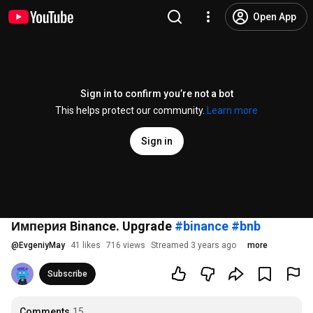
Open App
Sign in to confirm you’re not a bot
This helps protect our community.
Learn more
Sign in
Империя Binance. Upgrade
#binance
#bnb
@
EvgeniyMay
41 likes
716 views
Streamed 3 years ago
more
Subscribe
Comments
15