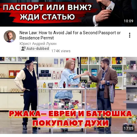
10:09
New Law: How to Avoid Jail for a Second Passport or
Residence Permit
Юрист Андрей Лухин
Auto-dubbed
174K views
17:05