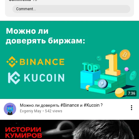
Comment...
7:36
Можно ли доверять #Binance и #Kucoin ?
Evgeniy May
•
542 views