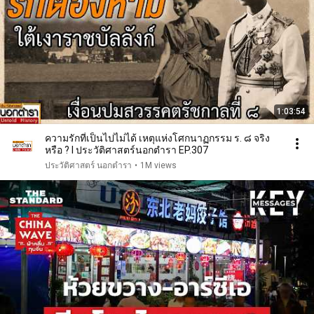
1:03:54
ความรักที่เป็นไปไม่ได้ เหตุแห่งโศกนาฏกรรม ร. ๘ จริง
หรือ ? I ประวัติศาสตร์นอกตำรา EP.307
ประวัติศาสตร์ นอกตํารา
•
1M views