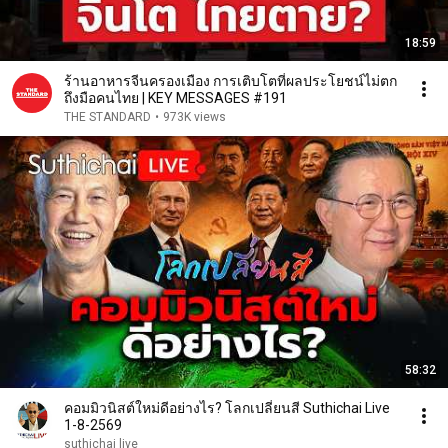
18:59
ร้านอาหารจีนครองเมือง การเติบโตที่ผลประโยชน์ไม่ตก
ถึงมือคนไทย | KEY MESSAGES #191
THE STANDARD
•
973K views
58:32
คอมมิวนิสต์ใหม่ดีอย่างไร? โลกเปลี่ยนสี Suthichai Live
1-8-2569
suthichai live