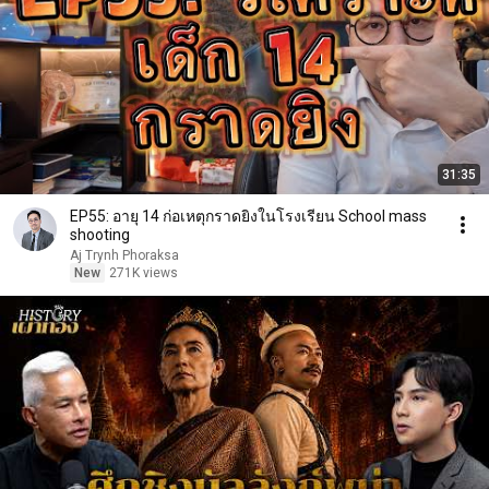
31:35
EP55: อายุ 14 ก่อเหตุกราดยิงในโรงเรียน School mass
shooting
Aj Trynh Phoraksa
New
271K views