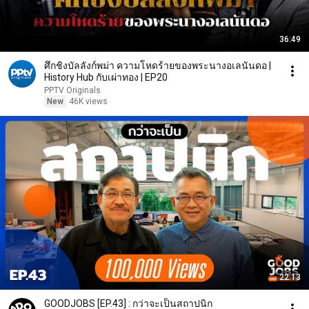
36:49
ศึกชิงบัลลังก์พม่า ความโหดร้ายของพระนางอเลนันดอ |
History Hub กับเผ่าทอง | EP20
PPTV Originals
New
46K views
22:13
GOODJOBS [EP.43] : กว่าจะเป็นสถาปนิก