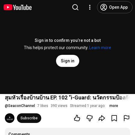
Open App
Sign in to confirm you’re not a bot
This helps protect our community.
Learn more
Sign in
สุมหัวเรื่องบ้านบ้าน EP. 102 “i-Guard: นวัตกรรมป้องกัน
@
SeaconChannel
7 likes
390 views
Streamed 1 year ago
more
Subscribe
Comments