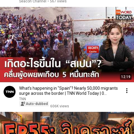
Seacon Channel
•
567 views
12:19
What’s happening in "Spain"? Nearly 50,000 migrants
surge across the border | TNN World Today | 0...
TNN
Auto-dubbed
606K views