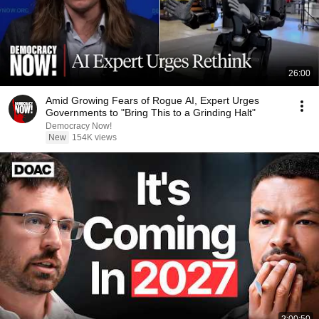
26:00
Amid Growing Fears of Rogue AI, Expert Urges
Governments to "Bring This to a Grinding Halt"
Democracy Now!
New
154K views