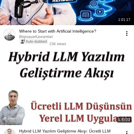
1:01:17
Where to Start with Artificial Intelligence?
BilgisayarKavramlari
Auto-dubbed
23K views
1:43:32
Hybrid LLM Yazılım Geliştirme Akışı: Ücretli LLM