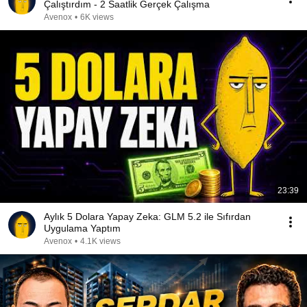
Çalıştırdım - 2 Saatlik Gerçek Çalışma
Avenox
•
6K views
23:39
Aylık 5 Dolara Yapay Zeka: GLM 5.2 ile Sıfırdan
Uygulama Yaptım
Avenox
•
4.1K views