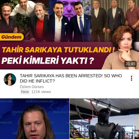
31:45
TAHIR SARIKAYA HAS BEEN ARRESTED! SO WHO
DID HE INFLICT?
Özlem Gürses
New
121K views