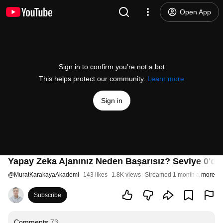
Open App
Sign in to confirm you’re not a bot
This helps protect our community.
Learn more
Sign in
Yapay Zeka Ajanınız Neden Başarısız? Seviye 0'dan
@
MuratKarakayaAkademi
143 likes
1.8K views
Streamed 1 month ago
more
Subscribe
Comments
73