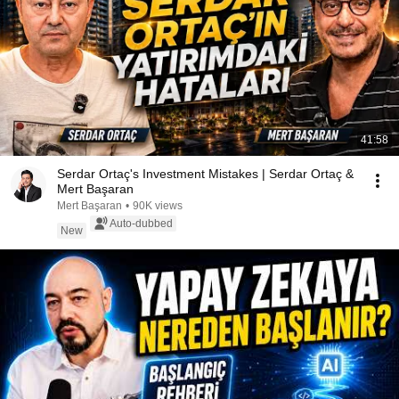
41:58
Serdar Ortaç's Investment Mistakes | Serdar Ortaç &
Mert Başaran
Mert Başaran
•
90K views
Auto-dubbed
New