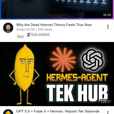
36:58
Why the Dead Internet Theory Feels True Now
Arman ACAR
•
45K views
Auto-dubbed
New
1:24:27
GPT 5.6 + Fable 5 + Hermes: Hepsini Tek Sistemde