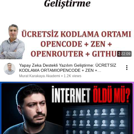
2:22:09
Yapay Zeka Destekli Yazılım Geliştirme: ÜCRETSİZ
KODLAMA ORTAMIOPENCODE + ZEN +
OPENROUTER + GITHUB
Murat Karakaya Akademi
•
1.2K views