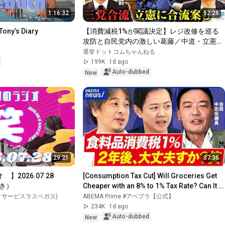
1:16:32
52:26
Tony’s Diary
【消費減税1%が閣議決定】レジ改修を巡る
攻防と自民党内の激しい葛藤／中道・立憲・
公明の3党合流構想に浮上した「第4の選択
選挙ドットコムちゃんねる
肢」とは？【今野忍×山本期日前】｜選挙ド
199K
1d ago
ットコム
Auto-dubbed
New
29:21
37:36
2026.07.28 
[Consumption Tax Cut] Will Groceries Get 
き）
Cheaper with an 8% to 1% Tax Rate? Can It 
Really Go Back...
イサービスラスベガス)
ABEMA Prime #アベプラ【公式】
234K
1d ago
Auto-dubbed
New