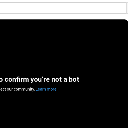
to confirm you’re not a bot
tect our community.
Learn more