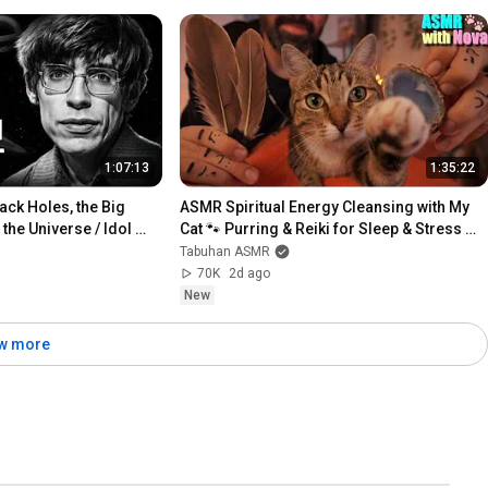
1:07:13
1:35:22
ck Holes, the Big 
ASMR Spiritual Energy Cleansing with My 
the Universe / Idol 
Cat 🐾 Purring & Reiki for Sleep & Stress 
Relief
Tabuhan ASMR
70K
2d ago
New
w more