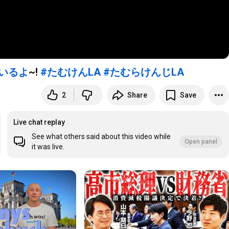
にいるよ
~!
#たむけんLA
#たむらけんじLA
2
Share
Save
Live chat replay
See what others said about this video while
Open panel
it was live.