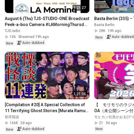
1:21:27
August 6 (Thu) TJS-STUDIO-ONE Broadcast 
Basta Berlin (335) – 
Peek-a-boo Camera #LAMorningThursday 
Basta Berlin
#LAMTH
TJS radio
28K
19h ago
106
Streamed 19h ago
Auto-dubbed
New
Auto-dubbed
New
1:21:05
[Compilation #20] A Special Collection of 
【　モリモリのラジオ　】
11 Terrifying Ghost Stories [Murata Ramu] 
OA（未公開シーン付
[Iyama Ryokic...
初耳怪談
モヒカン社長かおる(デ
166K
2d ago
21
3d ago
Auto-dubbed
New
New