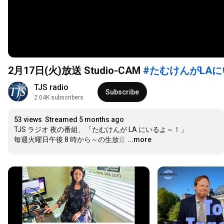
2月17日(火)放送 Studio-CAM
#たむけんがLA
TJS radio
Subscribe
2.04K subscribers
53 views
Streamed 5 months ago
TJS ラジオ 夜の番組、「たむけんが LA にいるよ～！」

毎週火曜日午後 8 時から～の生放送
…
...more