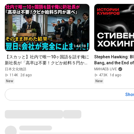
1:44:10
【スカッと】社内で唯一10ヶ国語を話す俺に
Stephen Hawking: Bla
新社長が「高卒は不要！クビか給料５円か選
Bang, and the End of 
べ」と言ってきた。そのまま辞めた結果
Stories / MINAEV
日本文化物語
МИНАЕВ LIVE
114K
2d ago
473K
1d ago
New
New
Sho
Comments