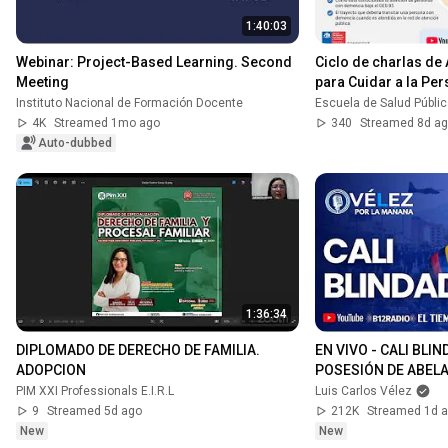
1:40:03
Webinar: Project-Based Learning. Second 
Ciclo de charlas de
Meeting
para Cuidar a la Pe
Instituto Nacional de Formación Docente
Escuela de Salud Públi
4K
Streamed 1mo ago
340
Streamed 8d a
Auto-dubbed
1:36:34
DIPLOMADO DE DERECHO DE FAMILIA. 
EN VIVO - CALI BLI
ADOPCION
POSESIÓN DE ABELARD
mañana
PIM XXI Professionals E.I.R.L
Luis Carlos Vélez
9
Streamed 5d ago
212K
Streamed 1d 
New
New