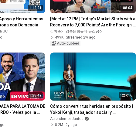
1:12:21
1:08:04
 Apoyo y Herramientas 
[Meet at 12 PM] Today's Market Starts with a 
rsona con Demencia
Recovery to 7,000 Points! Are the Foreign 
Investors ...
ca UC
김어준의 겸손은힘들다 뉴스공장
go
499K
Streamed 2w ago
Auto-dubbed
1:28:49
1:27:16
NDADA PARA LA TOMA DE 
Cómo convertir tus heridas en propósito | 
O - Velez por la 
Yokoi Kenji, trabajador social y 
conferenciante
AprendemosJuntos
ago
8.2M
2y ago