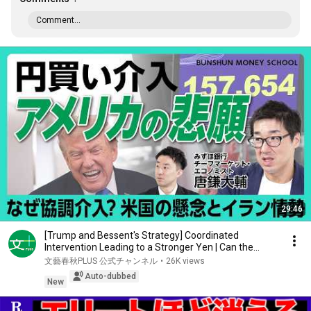
Comment...
29:46
[Trump and Bessent's Strategy] Coordinated
Intervention Leading to a Stronger Yen | Can the
Weak ...
文藝春秋PLUS 公式チャンネル
•
26K views
Auto-dubbed
New