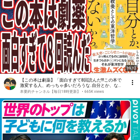
39:12
【この本は劇薬】「面白すぎて8回読んだ!!!この本で
激変する人、めっちゃ多いだろうな..自分とか、ない
から。教養としての東洋哲学」を世界一わかりやすく
本要約チャンネル【毎日18時更新】
•
665K views
要約してみた【本要約】