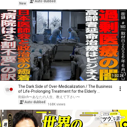
Auto-dubbed
New
1:02:24
The Dark Side of Over-Medicalization / The Business
of Life-Prolonging Treatment for the Elderly ...
街録ch〜あなたの人生、教えて下さい〜
Auto-dubbed
168K views