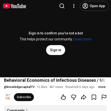
Open App
Sign in to confirm you’re not a bot
This helps protect our community.
Learn more
Sign in
Behavioral Economics of Infectious Diseases / Mr. 
@
knowledgecapitalTV
15 likes
487 views
Streamed 6 days ago
more
Subscribe
Comments
1