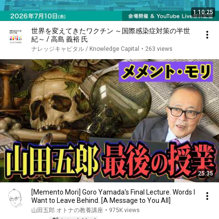
1:10:25
世界を変えてきたワクチン ～国際感染症対策の半世
紀～ / 高島 義裕 氏
ナレッジキャピタル / Knowledge Capital
•
263 views
25:35
[Memento Mori] Goro Yamada's Final Lecture. Words I
Want to Leave Behind. [A Message to You All]
山田五郎 オトナの教養講座
•
975K views