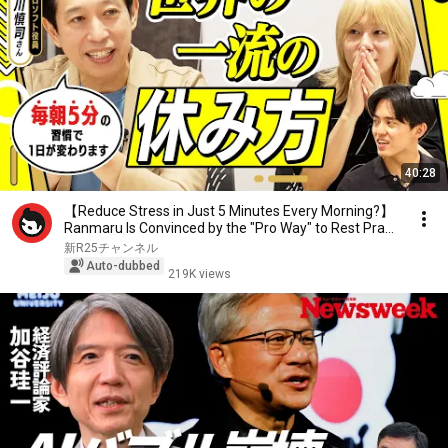
40:28
【Reduce Stress in Just 5 Minutes Every Morning?】
Ranmaru Is Convinced by the "Pro Way" to Rest Pra...
新R25チャンネル
Auto-dubbed
219K views