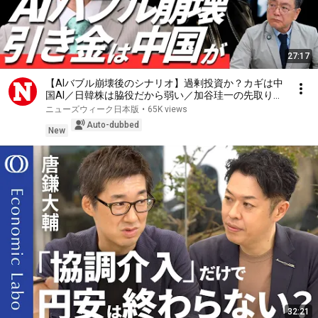
27:17
【AIバブル崩壊後のシナリオ】過剰投資か？カギは中
国AI／日韓株は脇役だから弱い／加谷珪一の先取り解
説／日本は“蚊帳の外”を活かせ／データセンター投資
ニューズウィーク日本版
•
65K views
の損失を誰が被る？／革ジャンCEO来日は悪い前兆か
Auto-dubbed
New
32:21