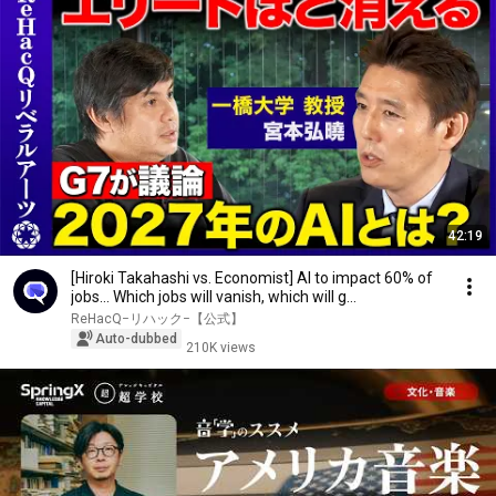
42:19
[Hiroki Takahashi vs. Economist] AI to impact 60% of
jobs... Which jobs will vanish, which will g...
ReHacQ−リハック−【公式】
Auto-dubbed
210K views