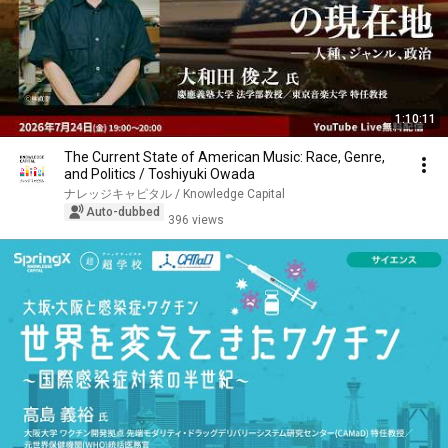
1:10:11
The Current State of American Music: Race, Genre,
and Politics / Toshiyuki Owada
ナレッジキャピタル / Knowledge Capital
Auto-dubbed
396 views