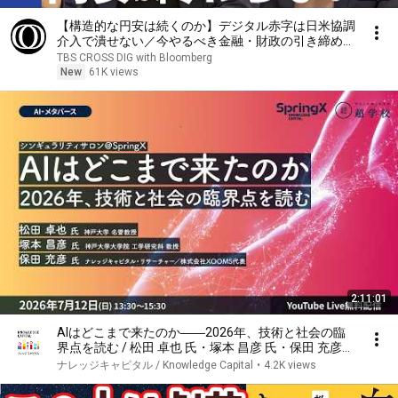
【構造的な円安は続くのか】デジタル赤字は日米協調
介入で潰せない／今やるべき金融・財政の引き締め／
アメリカも恐れる日本円のアジア波及／エコノミスト
TBS CROSS DIG with Bloomberg
唐鎌大輔【エコラボ】
New
61K views
2:11:01
AIはどこまで来たのか――2026年、技術と社会の臨
界点を読む / 松田 卓也 氏・塚本 昌彦 氏・保田 充彦
氏
ナレッジキャピタル / Knowledge Capital
•
4.2K views